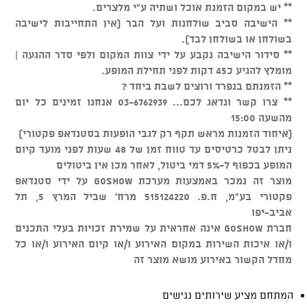
** יש במקום הזמנת אוכל ושתיה ע"י מלצרים.
** הישיבה סביב שולחנות ועל הבר (אין התחייבות לישיבה
בשולחן או בשולחן לבד).
** סידור הישיבה נקבע על ידי צוות המקום ולפי סדר ההגעה |
מומלץ להגיע כ45 דקות לפני תחילת המופע.
** הזמנתם בנפרד ורוצים לשבת ביחד ?
** צרו קשר ונדאג לכם... 03-6762939 אנחנו זמינים כל יום
מהשעה 15:00
(איחוד הזמנות מראש תקף רק לגבי הופעות בסטנדאפ פקטורי)
ניתן לבטל כרטיסים עד טווח זמן של 48 שעות לפני מועד קיום
המופע בכפוף ל-5% דמי ביטול, לאחר מכן אין ביטולים
מוצר זה נמכר באמצעות מערכת GOSHOW על ידי סטנדאפ
פקטורי בע"מ, ח.פ. 515124220 מרח' שביל המרץ 5, תל
אביב-יפו
חברת GOSHOW אינה אחראית על שמירת זכויות בעלי התכנים
ו/או איכות השירות במקום האירוע ו/או קיום האירוע ו/או כל
מחדל הקשור באירוע מושא מוצר זה
המתחם מציע שירותים נגישים