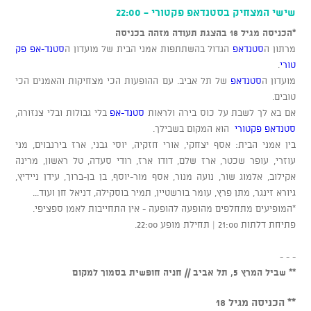
שישי המצחיק בסטנדאפ פקטורי - 22:00
*הכניסה מגיל 18 בהצגת תעודה מזהה בכניסה
מרתון ה
סטנדאפ
הגדול בהשתתפות אמני הבית של מועדון ה
סטנד-אפ פק
טורי
.
מועדון ה
סטנדאפ
של תל אביב. עם ההופעות הכי מצחיקות והאמנים הכי
טובים.
אם בא לך לשבת על כוס בירה ולראות
סטנד-אפ
בלי גבולות ובלי צנזורה,
סטנדאפ פקטורי
הוא המקום בשבילך.
בין אמני הבית: אסף יצחקי, אורי חזקיה, יוסי גבני, ארז בירנבוים, מני
עוזרי, עופר שכטר, ארז שלם, דודו ארז, רודי סעדה, טל ראשון, מרינה
אקילוב, אלמוג שור, נועה מנור, אסף מור-יוסף, בן בן-ברוך, עידן ניידיץ,
גיורא זינגר, מתן פרץ, עומר בורשטיין, תמיר בוסקילה, דניאל חן ועוד...
*המופיעים מתחלפים מהופעה להופעה - אין התחייבות לאמן ספציפי.
פתיחת דלתות 21:00 | תחילת מופע 22:00.
- - -
** שביל המרץ 5, תל אביב // חניה חופשית בסמוך למקום
** הכניסה מגיל 18