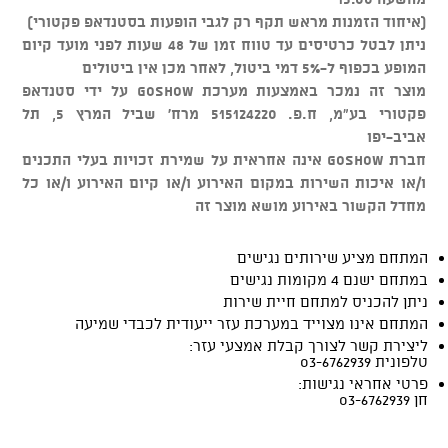
(איחוד הזמנות מראש תקף רק לגבי הופעות בסטנדאפ פקטורי)
ניתן לבטל כרטיסים עד טווח זמן של 48 שעות לפני מועד קיום
המופע בכפוף ל-5% דמי ביטול, לאחר מכן אין ביטולים
מוצר זה נמכר באמצעות מערכת GOSHOW על ידי סטנדאפ
פקטורי בע"מ, ח.פ. 515124220 מרח' שביל המרץ 5, תל
אביב-יפו
חברת GOSHOW אינה אחראית על שמירת זכויות בעלי התכנים
ו/או איכות השירות במקום האירוע ו/או קיום האירוע ו/או כל
מחדל הקשור באירוע מושא מוצר זה
המתחם מציע שירותים נגישים
במתחם ישנם 4 מקומות נגישים
ניתן להכניס למתחם חיית שירות
המתחם אינו מצוייד במערכת עזר ייעודית לכבדי שמיעה
ליצירת קשר לצורך קבלת אמצעי עזר:
טלפונית 03-6762939
פרטי אחראי נגישות:
חן 03-6762939