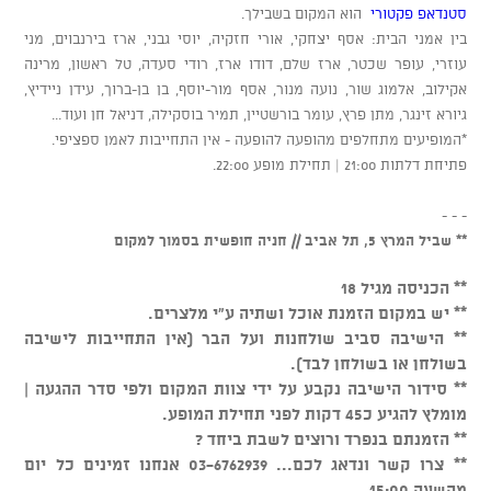
סטנדאפ פקטורי
הוא המקום בשבילך.
בין אמני הבית: אסף יצחקי, אורי חזקיה, יוסי גבני, ארז בירנבוים, מני
עוזרי, עופר שכטר, ארז שלם, דודו ארז, רודי סעדה, טל ראשון, מרינה
אקילוב, אלמוג שור, נועה מנור, אסף מור-יוסף, בן בן-ברוך, עידן ניידיץ,
גיורא זינגר, מתן פרץ, עומר בורשטיין, תמיר בוסקילה, דניאל חן ועוד...
*המופיעים מתחלפים מהופעה להופעה - אין התחייבות לאמן ספציפי.
פתיחת דלתות 21:00 | תחילת מופע 22:00.
- - -
** שביל המרץ 5, תל אביב // חניה חופשית בסמוך למקום
** הכניסה מגיל 18
** יש במקום הזמנת אוכל ושתיה ע"י מלצרים.
** הישיבה סביב שולחנות ועל הבר (אין התחייבות לישיבה
בשולחן או בשולחן לבד).
** סידור הישיבה נקבע על ידי צוות המקום ולפי סדר ההגעה |
מומלץ להגיע כ45 דקות לפני תחילת המופע.
** הזמנתם בנפרד ורוצים לשבת ביחד ?
** צרו קשר ונדאג לכם... 03-6762939 אנחנו זמינים כל יום
מהשעה 15:00