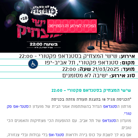
אירוע:
שישי המצחיק בסטנדאפ פקטורי - 22:00
מקום:
סטנדאפ פקטורי, תל אביב-יפו
מועד:
21/03/2025
שעה:
22:00
סוג אירוע:
ישיבה לא מסומנים
שישי המצחיק בסטנדאפ פקטורי - 22:00
*הכניסה מגיל 18 בהצגת תעודה מזהה בכניסה
מרתון ה
סטנדאפ
הגדול בהשתתפות אמני הבית של מועדון ה
סטנד-אפ פק
טורי
.
מועדון ה
סטנדאפ
של תל אביב. עם ההופעות הכי מצחיקות והאמנים הכי
טובים.
אם בא לך לשבת על כוס בירה ולראות
סטנד-אפ
בלי גבולות ובלי צנזורה,