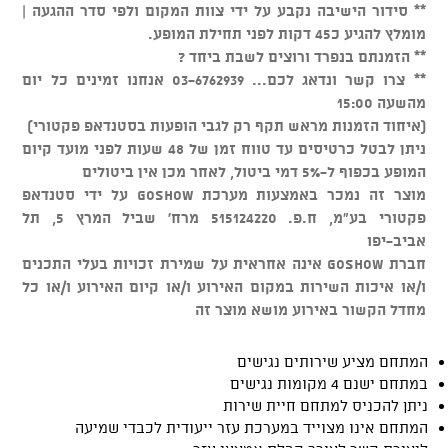
** סידור הישיבה נקבע על ידי צוות המקום ולפי סדר ההגעה |
מומלץ להגיע כ45 דקות לפני תחילת המופע.
** הזמנתם בנפרד ורוצים לשבת ביחד ?
** צרו קשר ונדאג לכם... 03-6762939 אנחנו זמינים כל יום
מהשעה 15:00
(איחוד הזמנות מראש תקף רק לגבי הופעות בסטנדאפ פקטורי)
ניתן לבטל כרטיסים עד טווח זמן של 48 שעות לפני מועד קיום
המופע בכפוף ל-5% דמי ביטול, לאחר מכן אין ביטולים
מוצר זה נמכר באמצעות מערכת GOSHOW על ידי סטנדאפ
פקטורי בע"מ, ח.פ. 515124220 מרח' שביל המרץ 5, תל
אביב-יפו
חברת GOSHOW אינה אחראית על שמירת זכויות בעלי התכנים
ו/או איכות השירות במקום האירוע ו/או קיום האירוע ו/או כל
מחדל הקשור באירוע מושא מוצר זה
המתחם מציע שירותים נגישים
במתחם ישנם 4 מקומות נגישים
ניתן להכניס למתחם חיית שירות
המתחם אינו מצוייד במערכת עזר ייעודית לכבדי שמיעה