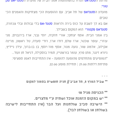
מרתון ה
סטנדאפ
הגדול בהשתתפות אמני הבית של מועדון ה
סטנד-אפ פק
טורי
.
מועדון ה
סטנדאפ
של תל אביב. עם ההופעות הכי מצחיקות והאמנים הכי
טובים.
אם בא לך לשבת על כוס בירה ולראות
סטנד-אפ
בלי גבולות ובלי צנזורה,
סטנדאפ פקטורי
הוא המקום בשבילך.
בין אמני הבית: אסף יצחקי, אורי חזקיה, יוסי גבני, ארז בירנבוים, מני
עוזרי, עופר שכטר, ארז שלם, דודו ארז, רודי סעדה, טל ראשון, מרינה
אקילוב, אלמוג שור, נועה מנור, אסף מור-יוסף, בן בן-ברוך, עידן ניידיץ,
גיורא זינגר, מתן פרץ, עומר בורשטיין, תמיר בוסקילה, דניאל חן ועוד...
*המופיעים מתחלפים מהופעה להופעה - אין התחייבות לאמן ספציפי.
פתיחת דלתות 21:00 | תחילת מופע 22:00.
- - -
** שביל המרץ 5, תל אביב // חניה חופשית בסמוך למקום
** הכניסה מגיל 18
** יש במקום הזמנת אוכל ושתיה ע"י מלצרים.
** הישיבה סביב שולחנות ועל הבר (אין התחייבות לישיבה
בשולחן או בשולחן לבד).