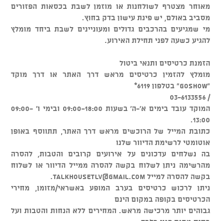
מאוחר מצטרף לשולחנות או מוזמן לשבת בכסאות הפזורים
מסביב באולם, יש פינת עישון בדק בחוץ.
מי שמגיעים בהרכבים גדולים ומעוניינים לשבת ביחד מומלץ
להגיע כשעה לפני תחילת האירוע.
הזמנת כרטיסים ותנאי ביטול
מומלץ להזמין כרטיסים מראש דרך האתר או דרך מוקד
"GOSHOW" בטלפון 6119*
/ 03-6133556
המוקד עובד בימים א'-ה' בשעות 09:00-18:00 ובימי ו' 09:00-
13:00.
כתובת המייל של הרוכשים מראש דרך האתר, תתווסף באופן
אוטומטי לרשימת הדיוור שלנו
בה נשלחים עדכונים על אירועים קרובים והטבות, להסרה
מהרשימה ניתן לשלוח בקשה להסרה ממייל הדיוור או לשלוח
בקשה להסרה למייל
talkhousetlv@gmail.com
.
ניתן לרכוש כרטיסים בערב המופע באשראי/מזומן, מחירי
הכרטיסים בקופה במקום הינם
גבוהים יותר מרכישה מראש. המחירים ללא הנחות והטבות ועל