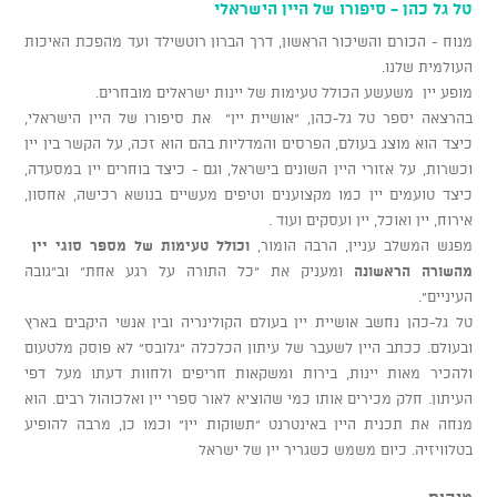
טל גל כהן - סיפורו של היין הישראלי
מנוח - הכורם והשיכור הראשון, דרך הברון רוטשילד ועד מהפכת האיכות
העולמית שלנו.
מופע יין משעשע הכולל טעימות של יינות ישראלים מובחרים.
בהרצאה יספר טל גל-כהן, "אושיית יין" את סיפורו של היין הישראלי,
כיצד הוא מוצג בעולם, הפרסים והמדליות בהם הוא זכה, על הקשר בין יין
וכשרות, על אזורי היין השונים בישראל, וגם - כיצד בוחרים יין במסעדה,
כיצד טועמים יין כמו מקצוענים וטיפים מעשיים בנושא רכישה, אחסון,
אירוח, יין ואוכל, יין ועסקים ועוד .
מפגש המשלב עניין, הרבה הומור,
וכולל טעימות של מספר סוגי יין
מהשורה הראשונה
ומעניק את "כל התורה על רגע אחת" וב"גובה
העיניים".
טל גל-כהן נחשב אושיית יין בעולם הקולינריה ובין אנשי היקבים בארץ
ובעולם. ככתב היין לשעבר של עיתון הכלכלה "גלובס" לא פוסק מלטעום
ולהכיר מאות יינות, בירות ומשקאות חריפים ולחוות דעתו מעל דפי
העיתון. חלק מכירים אותו כמי שהוציא לאור ספרי יין ואלכוהול רבים. הוא
מנחה את תכנית היין באינטרנט "תשוקות יין" וכמו כן, מרבה להופיע
בטלוויזיה. כיום משמש כשגריר יין של ישראל