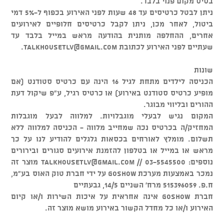
בסיס מקום פנוי בלבד.
ניתן לבטל כרטיסים עד 48 שעות לפני האירוע בכפוף ל-5% דמי
ביטול, לאחר מכן, ניתן לקבל כרטיסים חלופיים לאירועים
אחרים, ההחלפה מותנית בהודעה מראש במייל בלבד עד
שעתיים לפני האירוע לכתובת
talkhousetlv@gmail.com
.
שונות
הכניסה לילדים מתחת לגיל 16 הינה עם כרטיס סטודנט (אם
מופיע כרטיס סטודנט באירוע) או כרטיס רגיל, ע"פ שיקול דעת
ההורים ובליווי מבוגר.
המקום נגיש לבעלי מוגבלויות. למלווה לבעל מוגבלות
המחזיק/ה בכרטיס נכה שמחייב מלווה - הכניסה למלווה ללא
תשלום. מומלץ לאורחים בכסאות גלגלים להודיע לנו על כך
מראש או במייל או בטלפון להזמנת אירועים סגורים ובירורים
נוספים: 03-5545500 //
talkhousetlv@gmail.com
מוצר זה
נמכר באמצעות מערכת GOSHOW על ידי חברת טוק האוס בע"מ,
ח.פ. 515396059 מרח' השניים 14/5, גבעתיים
חברת GOSHOW אינה אחראית על איכות השירות ו/או קיום
האירוע ו/או כל מחדל הקשור באירוע מושא מוצר זה.