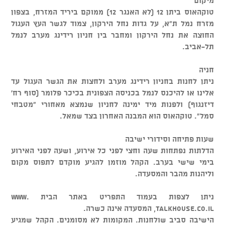
מיקום
טוקהאוס ביתן 12 (לא האנגר 12) ממוקם ביריד המזרח, בצפון
מזרח נמל ת"א, על גדות נחל הירקון, צמוד לגשר העץ העגול
החוצה את נחל הירקון ומחבר בין חניון רידינג מערב לנמל
תל-אביב.
חניה
ניתן לחנות בחניון רידינג מערב ולחצות את הגשר העגול עד
אלינו או להיכנס לנמל בכניסה הצפונית בכיכר פלומר (סוף רח'
דיזנגוף) ולפנות מיד ימינה לחניון שנמצא מאחורי "מטבחי
סמל". טוקהאוס הוא המבנה האחרון בצד שמאל.
שעות פתיחה וסידורי ישיבה
הדלתות נפתחות שעה וחצי לפני כל אירוע, ושעה לפני האירוע
בימי שישי בערב. הקהל מוזמן להגיע מוקדם לתפוס מקום
וליהנות מהבר והמסעדה.
ניתן לצפות בעמוד התפריט באתר הבית www.
talkhouse.co.il, המסעדה אינה כשרה.
הישיבה סביב שולחנות. המקומות לא מסומנים. הקהל שמגיע