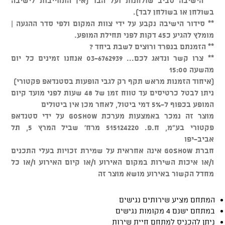
** הישיבה סביב שולחנות ועל הבר (אין התחייבות לישיבה
בשולחן או בשולחן לבד).
** סידור הישיבה נקבע על ידי צוות המקום ולפי סדר ההגעה |
מומלץ להגיע כ45 דקות לפני תחילת המופע.
** הזמנתם בנפרד ורוצים לשבת ביחד ?
** צרו קשר ונדאג לכם... 03-6762939 אנחנו זמינים כל יום
מהשעה 15:00
(איחוד הזמנות מראש תקף רק לגבי הופעות בסטנדאפ פקטורי)
ניתן לבטל כרטיסים עד טווח זמן של 48 שעות לפני מועד קיום
המופע בכפוף ל-5% דמי ביטול, לאחר מכן אין ביטולים
מוצר זה נמכר באמצעות מערכת GOSHOW על ידי סטנדאפ
פקטורי בע"מ, ח.פ. 515124220 מרח' שביל המרץ 5, תל
אביב-יפו
חברת GOSHOW אינה אחראית על שמירת זכויות בעלי התכנים
ו/או איכות השירות במקום האירוע ו/או קיום האירוע ו/או כל
מחדל הקשור באירוע מושא מוצר זה
המתחם מציע שירותים נגישים
במתחם ישנם 4 מקומות נגישים
ניתן להכניס למתחם חיית שירות