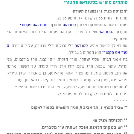
פותחים סופ"ש בסטנדאפ פקטורי
*הכניסה מגיל 18 ובהצגת תעודה
פתיחת דלתות 23:00 // תחילת מופע 23:30.
פותחים את הסופ"ש עם מרתון
סטנדאפ
מטורף ב
סטנד-אפ פקטורי
מועדון ה
סטנדאפ
של תל אביב, עם ההופעות הכי טובות והאמנים הכי
מצחיקים!
אם בא לך לראות מופע
סטנדאפ
בלי גבולות ובלי צנזורה, על כוס בירה,
ס
טנד-אפ פקטורי
הוא המקום בשבילך.
בין אמני הבית: אסף יצחקי, אורי חזקיה, יוסי גבני, ארז בירנבוים, מני
עוזרי, עופר שכטר, ארז שלם, דודו ארז, רודי סעדה, טל ראשון, מרינה
אקילוב, אלמוג שור, נועה מנור, אסף מור-יוסף, בן בן-ברוך, עידן ניידיץ,
גיורא זינגר, מתן פרץ, עומר בורשטיין, תמיר בוסקילה, דניאל חן ועוד...
*המופיעים מתחלפים מהופעה להופעה - אין התחייבות לאמן ספציפי.
פתיחת דלתות 23:00 // תחילת מופע 23:30.
- - - - -
** שביל המרץ 5, תל אביב // חניה חופשית בסמוך למקום
** הכניסה מגיל 18
** יש במקום הזמנת אוכל ושתיה ע"י מלצרים.