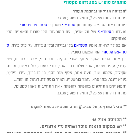
פותחים סופ"ש בסטנדאפ פקטורי
*הכניסה מגיל 18 ובהצגת תעודה
פתיחת דלתות 23:00 // תחילת מופע 23:30.
פותחים את הסופ"ש עם מרתון
סטנדאפ
מטורף ב
סטנד-אפ פקטורי
מועדון ה
סטנדאפ
של תל אביב, עם ההופעות הכי טובות והאמנים הכי
מצחיקים!
אם בא לך לראות מופע
סטנדאפ
בלי גבולות ובלי צנזורה, על כוס בירה,
ס
טנד-אפ פקטורי
הוא המקום בשבילך.
בין אמני הבית: אסף יצחקי, אורי חזקיה, יוסי גבני, ארז בירנבוים, מני
עוזרי, עופר שכטר, ארז שלם, דודו ארז, רודי סעדה, טל ראשון, מרינה
אקילוב, אלמוג שור, נועה מנור, אסף מור-יוסף, בן בן-ברוך, עידן ניידיץ,
גיורא זינגר, מתן פרץ, עומר בורשטיין, תמיר בוסקילה, דניאל חן ועוד...
*המופיעים מתחלפים מהופעה להופעה - אין התחייבות לאמן ספציפי.
פתיחת דלתות 23:00 // תחילת מופע 23:30.
- - - - -
** שביל המרץ 5, תל אביב // חניה חופשית בסמוך למקום
** הכניסה מגיל 18
** יש במקום הזמנת אוכל ושתיה ע"י מלצרים.