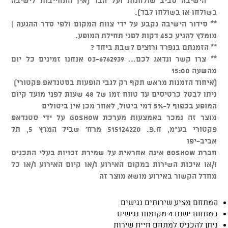
** הישיבה סביב שולחנות ועל הבר (אין התחייבות לישיבה
בשולחן או בשולחן לבד).
** סידור הישיבה נקבע על ידי צוות המקום ולפי סדר ההגעה |
מומלץ להגיע כ45 דקות לפני תחילת המופע.
** הזמנתם בנפרד ורוצים לשבת ביחד ?
** צרו קשר ונדאג לכם... 03-6762939 אנחנו זמינים כל יום
מהשעה 15:00
(איחוד הזמנות מראש תקף רק לגבי הופעות בסטנדאפ פקטורי)
ניתן לבטל כרטיסים עד טווח זמן של 48 שעות לפני מועד קיום
המופע בכפוף ל-5% דמי ביטול, לאחר מכן אין ביטולים
מוצר זה נמכר באמצעות מערכת GOSHOW על ידי סטנדאפ
פקטורי בע"מ, ח.פ. 515124220 מרח' שביל המרץ 5, תל
אביב-יפו
חברת GOSHOW אינה אחראית על שמירת זכויות בעלי התכנים
ו/או איכות השירות במקום האירוע ו/או קיום האירוע ו/או כל
מחדל הקשור באירוע מושא מוצר זה
המתחם מציע שירותים נגישים
במתחם ישנם 4 מקומות נגישים
ניתן להכניס למתחם חיית שירות