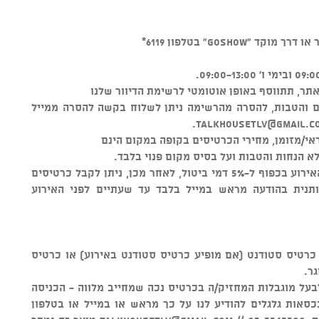
GOSHO" בטלפון 6119*
ר, תתווסף באופן אוטומטי לרשימת הדיוור שלנו
ים והטבות, להסרה מהרשימה ניתן לשלוח בקשה להסרה ממייל
.
talkhousetlv@gmail.c
י/מזומן, מחירי הכרטיסים בקופה במקום הינם
א הנחות והטבות ועל בסיס מקום פנוי בלבד.
ניתן לבטל כרטיסים עד 48 שעות לפני האירוע בכפוף ל-5% דמי ביטול, לאחר מכן, ניתן לקבל כרטיסים
ותנית בהודעה מראש במייל בלבד עד שעתיים לפני האירוע
ם מתחת לגיל 16 הינה עם כרטיס סטודנט (אם מופיע כרטיס סטודנט באירוע) או כרטיס
גר.
לבעל מוגבלות המחזיק/ה בכרטיס נכה שמחייב מלווה - הכניסה
סאות גלגלים להודיע לנו על כך מראש או במייל או בטלפון