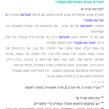
סוגרים שבוע בסטנדאפ פקטורי
*הכניסה מגיל 18
סוגרים שבוע ומתחילים שבוע חדש בצחוק עם מרתון
סטנדאפ
מטורף ב
ס
טנד-אפ פקטורי
.
מועדון ה
סטנדאפ
של תל אביב, עם ההופעות הכי טובות והאמנים הכי
מצחיקים!
אם בא לך לראות מופע
סטנדאפ
לייב בלי גבולות ובלי צנזורה, על כוס
בירה,
סטנד-אפ פקטורי
הוא המקום בשבילך.
בין אמני הבית: אסף יצחקי, אורי חזקיה, יוסי גבני, ארז בירנבוים, מני
עוזרי, עופר שכטר, ארז שלם, דודו ארז, רודי סעדה, טל ראשון, מרינה
אקילוב, אלמוג שור, נועה מנור, אסף מור-יוסף, בן בן-ברוך, עידן ניידיץ,
גיורא זינגר, מתן פרץ, עומר בורשטיין, תמיר בוסקילה, דניאל חן ועוד...
*המופיעים מתחלפים מהופעה להופעה - אין התחייבות לאמן ספציפי.
פתיחת דלתות 21:45 // תחילת מופע 22:30.
- - - - -
** שביל המרץ 5, תל אביב // חניה חופשית בסמוך למקום
** הכניסה מגיל 18
** יש במקום הזמנת אוכל ושתיה ע"י מלצרים.