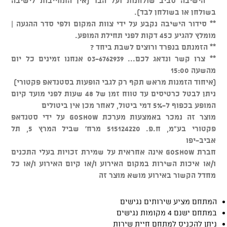
** הישיבה סביב שולחנות ועל הבר (אין התחייבות לישיבה
בשולחן או בשולחן לבד).
** סידור הישיבה נקבע על ידי צוות המקום ולפי סדר ההגעה |
מומלץ להגיע כ45 דקות לפני תחילת המופע.
** הזמנתם בנפרד ורוצים לשבת ביחד ?
** צרו קשר ונדאג לכם... 03-6762939 אנחנו זמינים כל יום
מהשעה 15:00
(איחוד הזמנות מראש תקף רק לגבי הופעות בסטנדאפ פקטורי)
ניתן לבטל כרטיסים עד טווח זמן של 48 שעות לפני מועד קיום
המופע בכפוף ל-5% דמי ביטול, לאחר מכן אין ביטולים
מוצר זה נמכר באמצעות מערכת GOSHOW על ידי סטנדאפ
פקטורי בע"מ, ח.פ. 515124220 מרח' שביל המרץ 5, תל
אביב-יפו
חברת GOSHOW אינה אחראית על שמירת זכויות בעלי התכנים
ו/או איכות השירות במקום האירוע ו/או קיום האירוע ו/או כל
מחדל הקשור באירוע מושא מוצר זה
המתחם מציע שירותים נגישים
במתחם ישנם 4 מקומות נגישים
ניתן להכניס למתחם חיית שירות