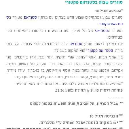
סוגרים שבוע בסטנדאפ פקטורי
*הכניסה מגיל 18
סוגרים שבוע ומתחילים שבוע חדש בצחוק עם מרתון
סטנדאפ
מטורף ב
ס
טנד-אפ פקטורי
.
מועדון ה
סטנדאפ
של תל אביב, עם ההופעות הכי טובות והאמנים הכי
מצחיקים!
אם בא לך לראות מופע
סטנדאפ
לייב בלי גבולות ובלי צנזורה, על כוס
בירה,
סטנד-אפ פקטורי
הוא המקום בשבילך.
בין אמני הבית: אסף יצחקי, אורי חזקיה, יוסי גבני, ארז בירנבוים, מני
עוזרי, עופר שכטר, ארז שלם, דודו ארז, רודי סעדה, טל ראשון, מרינה
אקילוב, אלמוג שור, נועה מנור, אסף מור-יוסף, בן בן-ברוך, עידן ניידיץ,
גיורא זינגר, מתן פרץ, עומר בורשטיין, תמיר בוסקילה, דניאל חן ועוד...
*המופיעים מתחלפים מהופעה להופעה - אין התחייבות לאמן ספציפי.
פתיחת דלתות 21:45 // תחילת מופע 22:30.
- - - - -
** שביל המרץ 5, תל אביב // חניה חופשית בסמוך למקום
** הכניסה מגיל 18
** יש במקום הזמנת אוכל ושתיה ע"י מלצרים.