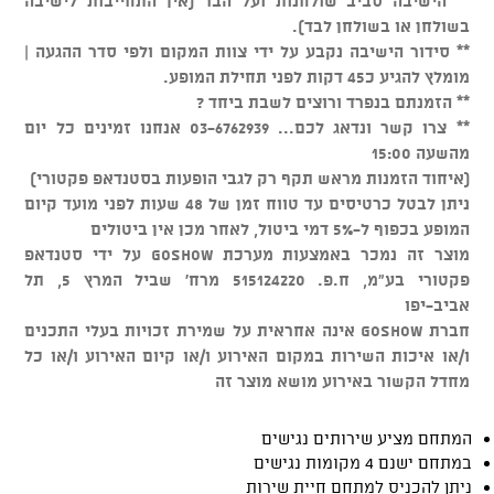
** הישיבה סביב שולחנות ועל הבר (אין התחייבות לישיבה
בשולחן או בשולחן לבד).
** סידור הישיבה נקבע על ידי צוות המקום ולפי סדר ההגעה |
מומלץ להגיע כ45 דקות לפני תחילת המופע.
** הזמנתם בנפרד ורוצים לשבת ביחד ?
** צרו קשר ונדאג לכם... 03-6762939 אנחנו זמינים כל יום
מהשעה 15:00
(איחוד הזמנות מראש תקף רק לגבי הופעות בסטנדאפ פקטורי)
ניתן לבטל כרטיסים עד טווח זמן של 48 שעות לפני מועד קיום
המופע בכפוף ל-5% דמי ביטול, לאחר מכן אין ביטולים
מוצר זה נמכר באמצעות מערכת GOSHOW על ידי סטנדאפ
פקטורי בע"מ, ח.פ. 515124220 מרח' שביל המרץ 5, תל
אביב-יפו
חברת GOSHOW אינה אחראית על שמירת זכויות בעלי התכנים
ו/או איכות השירות במקום האירוע ו/או קיום האירוע ו/או כל
מחדל הקשור באירוע מושא מוצר זה
המתחם מציע שירותים נגישים
במתחם ישנם 4 מקומות נגישים
ניתן להכניס למתחם חיית שירות