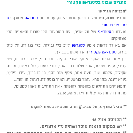
סוגרים שבוע בסטנדאפ פקטורי
*הכניסה מגיל 18
סוגרים שבוע ומתחילים שבוע חדש בצחוק עם מרתון
סטנדאפ
מטורף ב
ס
טנד-אפ פקטורי
.
מועדון ה
סטנדאפ
של תל אביב, עם ההופעות הכי טובות והאמנים הכי
מצחיקים!
אם בא לך לראות מופע
סטנדאפ
לייב בלי גבולות ובלי צנזורה, על כוס
בירה,
סטנד-אפ פקטורי
הוא המקום בשבילך.
בין אמני הבית: אסף יצחקי, אורי חזקיה, יוסי גבני, ארז בירנבוים, מני
עוזרי, עופר שכטר, ארז שלם, דודו ארז, רודי סעדה, טל ראשון, מרינה
אקילוב, אלמוג שור, נועה מנור, אסף מור-יוסף, בן בן-ברוך, עידן ניידיץ,
גיורא זינגר, מתן פרץ, עומר בורשטיין, תמיר בוסקילה, דניאל חן ועוד...
*המופיעים מתחלפים מהופעה להופעה - אין התחייבות לאמן ספציפי.
פתיחת דלתות 21:45 // תחילת מופע 22:30.
- - - - -
** שביל המרץ 5, תל אביב // חניה חופשית בסמוך למקום
** הכניסה מגיל 18
** יש במקום הזמנת אוכל ושתיה ע"י מלצרים.