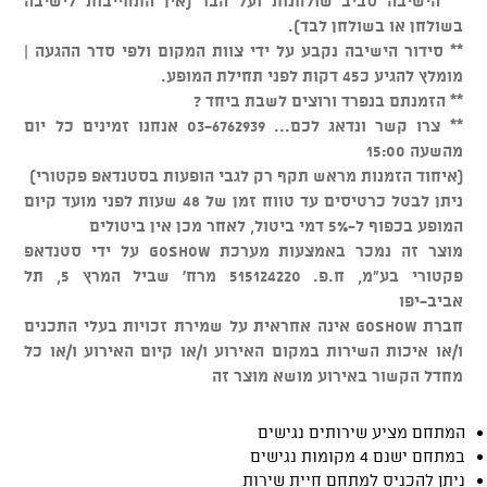
** הישיבה סביב שולחנות ועל הבר (אין התחייבות לישיבה
בשולחן או בשולחן לבד).
** סידור הישיבה נקבע על ידי צוות המקום ולפי סדר ההגעה |
מומלץ להגיע כ45 דקות לפני תחילת המופע.
** הזמנתם בנפרד ורוצים לשבת ביחד ?
** צרו קשר ונדאג לכם... 03-6762939 אנחנו זמינים כל יום
מהשעה 15:00
(איחוד הזמנות מראש תקף רק לגבי הופעות בסטנדאפ פקטורי)
ניתן לבטל כרטיסים עד טווח זמן של 48 שעות לפני מועד קיום
המופע בכפוף ל-5% דמי ביטול, לאחר מכן אין ביטולים
מוצר זה נמכר באמצעות מערכת GOSHOW על ידי סטנדאפ
פקטורי בע"מ, ח.פ. 515124220 מרח' שביל המרץ 5, תל
אביב-יפו
חברת GOSHOW אינה אחראית על שמירת זכויות בעלי התכנים
ו/או איכות השירות במקום האירוע ו/או קיום האירוע ו/או כל
מחדל הקשור באירוע מושא מוצר זה
המתחם מציע שירותים נגישים
במתחם ישנם 4 מקומות נגישים
ניתן להכניס למתחם חיית שירות