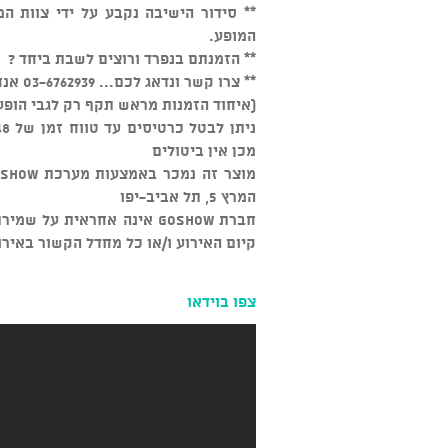
המופע.
** הזמנתם בנפרד ורוצים לשבת ביחד ?
** צרו קשר ונדאג לכם... 03-6762939 אנחנו זמינים כל יום מהשעה 15:00
(איחוד הזמנות מראש תקף רק לגבי הופע
מכן אין ביטולים
המרץ 5, תל אביב-יפו
חברת GOSHOW אינה אחראית ע
קיום האירוע ו/או כל מחדל הקשור באירו
צפו בוידאו