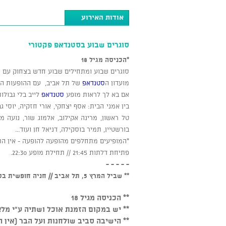
אודות האירוע
סוגרים שבוע בסטנדאפ פקטורי
*הכניסה מגיל 18
סוגרים שבוע ומתחילים שבוע חדש בצחוק עם 
מועדון ה
סטנדאפ
של תל אביב, עם ההופעות הכי
אם בא לך לראות מופע
סטנדאפ
לייב בלי גבולות
בין אמני הבית: אסף יצחקי, אורי חזקיה, יוסי גב
טל ראשון, מרינה אקילוב, אלמוג שור, נועה מנור
בורשטיין, תמיר בוסקילה, דניאל חן ועוד...
*המופיעים מתחלפים מהופעה להופעה - אין הת
פתיחת דלתות 21:45 // תחילת מופע 22:30.
- - - - -
** שביל המרץ 5, תל אביב // חניה חופשית בסמוך למקום
** הכניסה מגיל 18
** יש במקום הזמנת אוכל ושתיה ע"י מלצ
** הישיבה סביב שולחנות ועל הבר (אין 