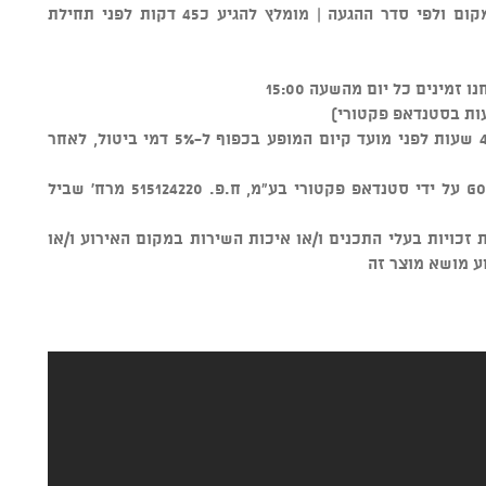
** סידור הישיבה נקבע על ידי צוות המקום ולפי סדר ההגעה | מומלץ להגיע כ45 דקות לפני תחילת
ות בסטנדאפ פקטורי)
ניתן לבטל כרטיסים עד טווח זמן של 48 שעות לפני מועד קיום המופע בכפוף ל-5% דמי ביטול, לאחר
מוצר זה נמכר באמצעות מערכת GOSHOW על ידי סטנדאפ פקטורי בע"מ, ח.פ. 515124220 מרח' שביל
ל שמירת זכויות בעלי התכנים ו/או איכות השירות במקום האירוע ו/או
ע מושא מוצר זה