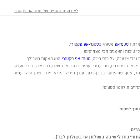
לאירועים נוספים של סטנדאפ פקטורי
מרתון
סטנדאפ
מטורף ב
סטנד-אפ פקטורי
.
 טובות והאמנים הכי מצחיקים!
 ובלי צנזורה, על כוס בירה,
סטנד-אפ פקטורי
הוא המקום בשבילך.
ני, ארז בירנבוים, מני עוזרי, עופר שכטר, ארז שלם, דודו ארז, רודי סעדה,
, אסף מור-יוסף, בן בן-ברוך, עידן ניידיץ, גיורא זינגר, מתן פרץ, עומר
חייבות לאמן ספציפי.
רים.
התחייבות לישיבה בשולחן או בשולחן לבד).