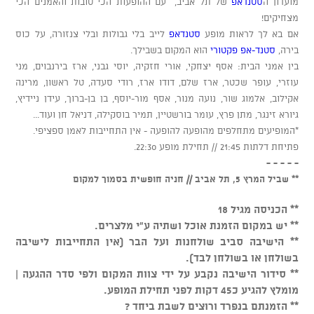
מועדון ה
סטנדאפ
של תל אביב, עם ההופעות הכי טובות והאמנים הכי
מצחיקים!
אם בא לך לראות מופע
סטנדאפ
לייב בלי גבולות ובלי צנזורה, על כוס
בירה,
סטנד-אפ פקטורי
הוא המקום בשבילך.
בין אמני הבית: אסף יצחקי, אורי חזקיה, יוסי גבני, ארז בירנבוים, מני
עוזרי, עופר שכטר, ארז שלם, דודו ארז, רודי סעדה, טל ראשון, מרינה
אקילוב, אלמוג שור, נועה מנור, אסף מור-יוסף, בן בן-ברוך, עידן ניידיץ,
גיורא זינגר, מתן פרץ, עומר בורשטיין, תמיר בוסקילה, דניאל חן ועוד...
*המופיעים מתחלפים מהופעה להופעה - אין התחייבות לאמן ספציפי.
פתיחת דלתות 21:45 // תחילת מופע 22:30.
- - - - -
** שביל המרץ 5, תל אביב // חניה חופשית בסמוך למקום
** הכניסה מגיל 18
** יש במקום הזמנת אוכל ושתיה ע"י מלצרים.
** הישיבה סביב שולחנות ועל הבר (אין התחייבות לישיבה
בשולחן או בשולחן לבד).
** סידור הישיבה נקבע על ידי צוות המקום ולפי סדר ההגעה |
מומלץ להגיע כ45 דקות לפני תחילת המופע.
** הזמנתם בנפרד ורוצים לשבת ביחד ?