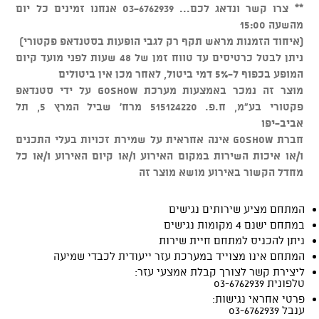
** צרו קשר ונדאג לכם... 03-6762939 אנחנו זמינים כל יום
מהשעה 15:00
(איחוד הזמנות מראש תקף רק לגבי הופעות בסטנדאפ פקטורי)
ניתן לבטל כרטיסים עד טווח זמן של 48 שעות לפני מועד קיום
המופע בכפוף ל-5% דמי ביטול, לאחר מכן אין ביטולים
מוצר זה נמכר באמצעות מערכת GOSHOW על ידי סטנדאפ
פקטורי בע"מ, ח.פ. 515124220 מרח' שביל המרץ 5, תל
אביב-יפו
חברת GOSHOW אינה אחראית על שמירת זכויות בעלי התכנים
ו/או איכות השירות במקום האירוע ו/או קיום האירוע ו/או כל
מחדל הקשור באירוע מושא מוצר זה
המתחם מציע שירותים נגישים
במתחם ישנם 4 מקומות נגישים
ניתן להכניס למתחם חיית שירות
המתחם אינו מצוייד במערכת עזר ייעודית לכבדי שמיעה
ליצירת קשר לצורך קבלת אמצעי עזר:
טלפונית 03-6762939
פרטי אחראי נגישות:
ענבל 03-6762939