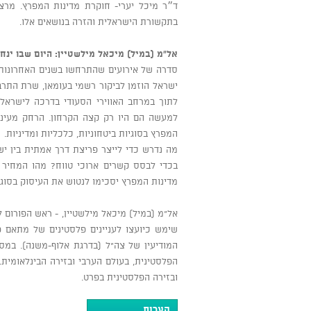
ד״ר מיכל יערי- חוקרת מדינות המפרץ. מרצ
בתקשורת הישראלית והזרה בנושאים אלו.
אל"מ (במיל) מיכאל מילשטיין: היום שבו ינ
סדרה של אירועים שהתרחשו בשנים האחרונות 
ישראל הוזמן לביקור רשמי בעומאן, שרת התרב
לתוך במרחב האווירי הסעודי בדרכה לישראל. א
למעשה הם היו רק קצה הקרחון. הרחק מעיני 
המפרץ בסוגיות ביטחוניות, כלכליות ומדיניות.
מה נדרש כדי לייצר פריצת דרך אמתית בין י
בכדי לבסס קשרים ארוכי טווח? מהו המחיר 
מדינות המפרץ יסכימו לנטוש את העיסוק בסוג
אל"מ (במיל) מיכאל מילשטיין, - ראש הפורום ל
המודיעין של צה"ל (בדרגת אלוף-משנה). במס
הפלסטינית, בעולם הערבי ובזירה הבינלאומי
ובזירה הפלסטינית בפרט.
הערות