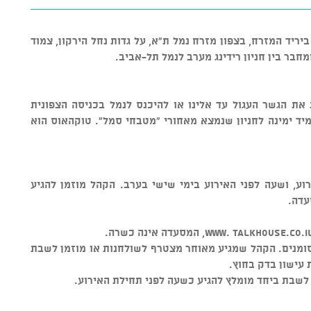
 12 (לא האנגר 12) ממוקם ביריד המזרח, בצפון מזרח נמל ת"א, על גדות נחל הירקון, צמוד
חבר בין חניון רידינג מערב לנמל תל-אביב.
ת את הגשר העגול עד אלינו או להיכנס לנמל בכניסה הצפונית
 מיד ימינה לחניון שנמצא מאחורי "מטבחי סמל". טוקהאוס הוא
וע, ושעה לפני האירוע בימי שישי בערב. הקהל מוזמן להגיע
עדה.
ומנים. הקהל שמגיע מאוחר מצטרף לשולחנות או מוזמן לשבת
 עישון בדק בחוץ.
 לשבת ביחד מומלץ להגיע כשעה לפני תחילת האירוע.