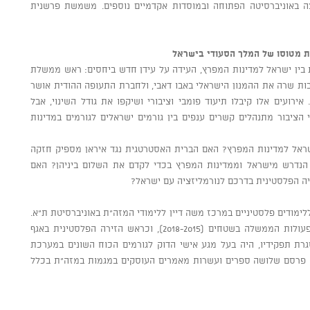
ה באוניברסיטה הפתוחה ובמוסדות אקדמיים נוספים. משמשת פרשנית
חת מטוסו של המלך הסעודי בישראל
בין ישראל למדינות המפרץ, העידה על עידן חדש ביחסים: ראש ממשלת
ות שרה את ההמנון הישראלי באבו דאבי, ולחברת התעופה ההודית אושר
ירועים אלו קיבלו תיעוד פומבי וציבורי ושיקפו את גודל השינוי, אבל
הציבור מתנהלים קשרים ענפים בין גורמים ישראלים לגורמים במדינות
שראל למדינות המפרץ? האם הברית האסטרטגית נגד איראן מספיק חזקה
הנדרש מישראל וממדינות המפרץ בכדי לקדם את השלום ביניהן? האם
יה הפלסטינית בדרכם לנורמליזציה עם ישראל?
לימודים פלסטיניים במרכז משה דיין ללימודי המזה"ת באוניברסיטת ת"א.
שימש כיועצו לעניינים פלסטינים של מתאם פעולות הממשלה בשטחים (2018-2015), וכראש הזירה הפלסטינית באגף
גרת תפקידיו, היה בעל מגע אישי הדוק לגורמים הכוח השונים במערכת
ת. פרסם שלושה ספרים ועשרות מאמרים העוסקים במגמות במזה"ת בכלל