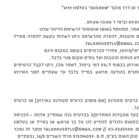
GOSHO" בטלפון 6119*
ר, תתווסף באופן אוטומטי לרשימת הדיוור שלנו
ים והטבות, להסרה מהרשימה ניתן לשלוח בקשה להסרה ממייל
.
talkhousetlv@gmail.c
י/מזומן, מחירי הכרטיסים בקופה במקום הינם
א הנחות והטבות ועל בסיס מקום פנוי בלבד.
ניתן לבטל כרטיסים עד 48 שעות לפני האירוע בכפוף ל-5% דמי ביטול, לאחר מכן, ניתן לקבל כרטיסים
ותנית בהודעה מראש במייל בלבד עד שעתיים לפני האירוע
ם מתחת לגיל 16 הינה עם כרטיס סטודנט (אם מופיע כרטיס סטודנט באירוע) או כרטיס
גר.
לבעל מוגבלות המחזיק/ה בכרטיס נכה שמחייב מלווה - הכניסה
סאות גלגלים להודיע לנו על כך מראש או במייל או בטלפון
 //
talkhousetlv@gmail.com
מוצר זה נמכר