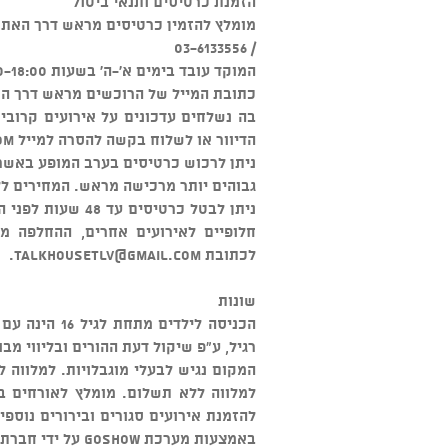
הזמנת כרטיסים ותנאי ביטול
מומלץ להזמין כרטיסים מראש דרך האתר או דרך מוקד "W
/ 03-6133556
המוקד עובד בימים א'-ה' בשעות 09:00-18:00 ובימי ו' 09:00-13:00.
כתובת המייל של הרוכשים מראש דרך האת
בה נשלחים עדכונים על אירועים קרוב
הדיוור או לשלוח בקשה להסרה למייל
om
ניתן לרכוש כרטיסים בערב המופע באשרא
גבוהים יותר מרכישה מראש. המחירים לל
חלופיים לאירועים אחרים, ההחלפה מ
לכתובת
talkhousetlv@gmail.com
.
שונות
הכניסה לילדי
רגיל, ע"פ שיקול דעת ההורים ובליווי מבו
המקום נגיש לבעלי מוגבלויות. למלווה 
למלווה ללא תשלום. מומלץ לאורחים בכ
להזמנת אירועים סגורים ובירורים נוספים: 03-5545500
באמצעות מערכת GOSHOW על ידי חברת טוק האוס בע"מ, ח.פ. 515396059 מרח' השניים 14/5, גבעתיים