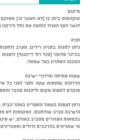
מיקום
טוקהאוס ביתן
לגשר העץ העגול החוצה את נחל הירקון ומ
חניה
ניתן לחנות בחניון רידינג מערב ולחצו
בכיכר פלומר (סוף רח' דיזנגוף) ולפנות
המבנה האחרון בצד שמאל.
שעות פתיחה וסידורי ישיבה
הדלתות נפתחות שעה וחצי לפני כל איר
מוקדם לתפוס מקום וליהנות מהבר והמס
ניתן לצפות בעמוד התפריט באתר הבית www. talkhouse.co.il, המסעדה אינה כשרה.
הישיבה סביב שולחנות. המקומות לא מס
בכסאות הפזורים מסביב באולם, יש פינת
מי שמגיעים בהרכבים גדולים ומעוניינים