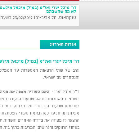
דר' מיכל יערי ואל"מ (במיל) מיכאל מילשטי
לא מה שחשבתם
טוקהאוס, תל אביב-יפו 23/02/2019 בשעה 21:00
אודות האירוע
דר' מיכל יערי ואל"מ (במיל) מיכאל מיל
ערב של שתי הרצאות המספרות על הממלכה 
והנסתרים עם ישראל.
ד״ר מיכל יערי :
האם סעודיה משנה את פניה?
בשנתיים האחרונות נראה שסעודיה עוברת מ
רפורמות שבעבר היו בגדר חלום רחוק, כמו ה
מעלות תהיות עד כמה באמת סעודיה מסוגלת ל
הרצאה זו מציגה את צדדיה האחרים והפחות יד
באחוז הרווקים והגרושים, המריבות בתוך בית 