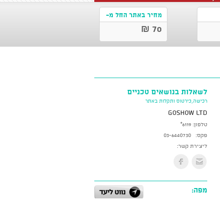
מחיר באתר החל מ-
70 ₪
לשאלות בנושאים טכניים
רכישה,כירטוס ותקלות באתר
GoShow LTD
טלפון:
*6119
פקס:
03-6440730
ליצירת קשר:
מפה: