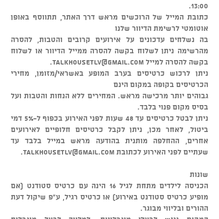
13:00.
כתובת המייל של הרוכשים מראש דרך האתר, תתווסף באופן
אוטומטי לרשימת הדיוור שלנו
בה נשלחים עדכונים על אירועים קרובים והטבות, להסרה
מהרשימה ניתן לשלוח בקשה להסרה ממייל הדיוור או לשלוח
בקשה להסרה למייל
talkhousetlv@gmail.com
.
ניתן לרכוש כרטיסים בערב המופע באשראי/מזומן, מחירי
הכרטיסים בקופה במקום הינם
גבוהים יותר מרכישה מראש. המחירים ללא הנחות והטבות ועל
בסיס מקום פנוי בלבד.
ניתן לבטל כרטיסים עד 48 שעות לפני האירוע בכפוף ל-5% דמי
ביטול, לאחר מכן, ניתן לקבל כרטיסים חלופיים לאירועים
אחרים, ההחלפה מותנית בהודעה מראש במייל בלבד עד
שעתיים לפני האירוע לכתובת
talkhousetlv@gmail.com
.
שונות
הכניסה לילדים מתחת לגיל 16 הינה עם כרטיס סטודנט (אם
מופיע כרטיס סטודנט באירוע) או כרטיס רגיל, ע"פ שיקול דעת
ההורים ובליווי מבוגר.