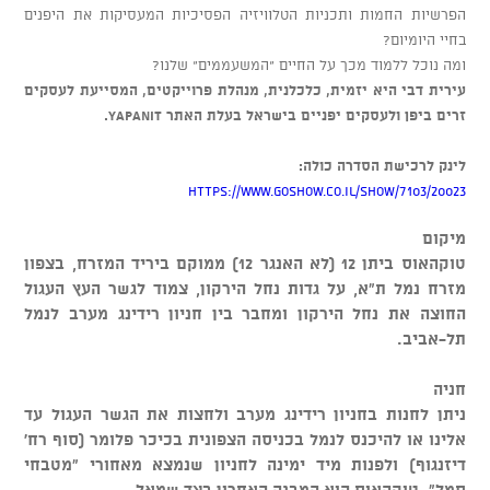
הפרשיות החמות ותכניות הטלוויזיה הפסיכיות המעסיקות את היפנים
בחיי היומיום?
ומה נוכל ללמוד מכך על החיים "המשעממים" שלנו?
עירית דבי היא יזמית, כלכלנית, מנהלת פרוייקטים, המסייעת לעסקים
זרים ביפן ולעסקים יפניים בישראל בעלת האתר
YAPANIT.
לינק לרכישת הסדרה כולה:
https://www.goshow.co.il/show/7103/20023
מיקום
טוקהאוס ביתן 12 (לא האנגר 12) ממוקם ביריד המזרח, בצפון
מזרח נמל ת"א, על גדות נחל הירקון, צמוד לגשר העץ העגול
החוצה את נחל הירקון ומחבר בין חניון רידינג מערב לנמל
תל-אביב.
חניה
ניתן לחנות בחניון רידינג מערב ולחצות את הגשר העגול עד
אלינו או להיכנס לנמל בכניסה הצפונית בכיכר פלומר (סוף רח'
דיזנגוף) ולפנות מיד ימינה לחניון שנמצא מאחורי "מטבחי
סמל". טוקהאוס הוא המבנה האחרון בצד שמאל.