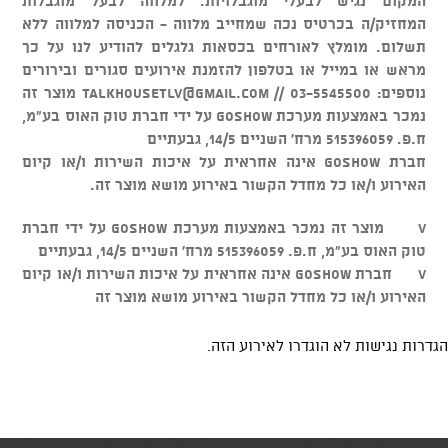
המקום נגיש לבעלי מוגבלויות. למלווה לבעל מוגבלות
המחזיק/ה בכרטיס נכה שמחייב מלווה - הכניסה למלווה ללא
תשלום. מומלץ לאורחים בכסאות גלגלים להודיע לנו על כך
מראש או במייל או בטלפון להזמנת אירועים סגורים ובירורים
נוספים: 03-5545500 //
talkhousetlv@gmail.com
מוצר זה
נמכר באמצעות מערכת GOSHOW על ידי חברת טוק האוס בע"מ,
ח.פ. 515396059 מרח' השניים 14/5, גבעתיים
חברת GOSHOW אינה אחראית על איכות השירות ו/או קיום
האירוע ו/או כל מחדל הקשור באירוע מושא מוצר זה.
v מוצר זה נמכר באמצעות מערכת GOSHOW על ידי חברת
טוק האוס בע"מ, ח.פ. 515396059 מרח' השניים 14/5, גבעתיים
v חברת GOSHOW אינה אחראית על איכות השירות ו/או קיום
האירוע ו/או כל מחדל הקשור באירוע מושא מוצר זה
הגדרות נגישות לא הוגדרו לאירוע הזה.