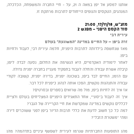
אותנו למסע אל יפן במאה ה 21, על - חיי החברה והמשפחה, הכלכלה,
המנהגים, הטקסים והנופים הייחודים לתרבות מרתקת זו.
מוצ"ש, 17/11/18, 21:00
סוד הקסם היפני - מפגש 2
עירית דבי
זרה ביפן – על החיים במדינה "המשוגעת" בעולם
מאז שנחשפה בילדותה לתרבות היפנית, חלמה עירית דבי, לעבוד ולחיות
ביפן.
לאחר לימודיה האקדמיים, היא הגשימה את החלום, נסעה לבדה ליפן,
קיבלה אשרת עבודה והחלה לעבוד בתפקיד מעניין בחברה יפנית גדולה.
עם הזמן, החיים לבד ביפן, בשכונה יפנית, בדירה יפנית, קשובה לקודי
עבודה והתנהגות נוקשים, הפכו אותה לנהוג כיפנית לכל דבר.
אז איך זה לחיות ביפן, מול מה שרואים בספרים ובסרטים?
איך זה לעבוד ב"סוני", אחד התאגידים היפניים המצליחים בעולם ולציית
לכללים נוקשים במדינה שמקדשת את חיי הקריירה של הגבר?
למה כל כך חשוב לדעת את כללי תרבות הדיור ביפן לפני ששוכרים דירה
ומהי "משטרת הזבל"?
מהן התופעות החברתיות שגרמו לעירית לשפשף עיניים בתדהמה? מהן