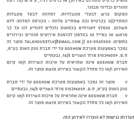
מופיע כרטיס סטודנט באירוע) או כרטיס רגיל, ע"פ שיקול דעת
ההורים ובליווי מבוגר.
המקום נגיש לבעלי מוגבלויות. למלווה לבעל מוגבלות
המחזיק/ה בכרטיס נכה שמחייב מלווה - הכניסה למלווה ללא
תשלום. מומלץ לאורחים בכסאות גלגלים להודיע לנו על כך
מראש או במייל או בטלפון להזמנת אירועים סגורים ובירורים
נוספים: 03-5545500 //
talkhousetlv@gmail.com
מוצר זה
נמכר באמצעות מערכת GOSHOW על ידי חברת טוק האוס בע"מ,
ח.פ. 515396059 מרח' השניים 14/5, גבעתיים
חברת GOSHOW אינה אחראית על איכות השירות ו/או קיום
האירוע ו/או כל מחדל הקשור באירוע מושא מוצר זה.
v מוצר זה נמכר באמצעות מערכת GOSHOW על ידי חברת
טוק האוס בע"מ, ח.פ. 515396059 מרח' השניים 14/5, גבעתיים
v חברת GOSHOW אינה אחראית על איכות השירות ו/או קיום
האירוע ו/או כל מחדל הקשור באירוע מושא מוצר זה
הגדרות נגישות לא הוגדרו לאירוע הזה.