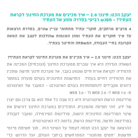
יעקב הכט: חינוך 2.0 – איך מכינים את מערכת החינוך לקראת
העתיד? - מפגש רביעי בסדרה מסע אל העתיד
4 מרצים מרתקים, חוקרי עתיד מתחומי עניין שונים, בסדרת הרצאות
על איך חוקרים את העתיד ומהן המגמות שהולכות לעצב את המאה
הקרובה בחיי העבודה, המשפחה והחינוך בעתיד.
יעקב הכט: חינוך 2.0 – איך מכינים את מערכת החינוך לקראת העתיד?
השאלה הגדולה היא איך עוברים ממערכת החינוך (הנוכחית) המכינה את
תלמידיה לקראת אורח חיים שנטוע בעבר, אל מערכת חינוך חדשה שתכין
את תלמידיה לחיים בעתיד. החדשנות החינוכית בעולם פועלת במספר
כיוונים מקבילים להתפתחויות בעולם האינטרנט - המעבר של האינטרנט
מ- WEB 1.0 ל- 2.0 WEB ול - 3.0 WEB.
פרדיגמת הרשת האינטרנטית היא כזו שבה כל אחד הוא גם צרכן וגם יצרן
של ידע. זוהי תפיסה מהפכנית. התהליכים במערכת החינוך דורשים את
שינוי הפרדיגמה החינוכית הישנה, פרדיגמת הפירמידה, ומעבר לעבודה
בפרדיגמה חדשה, פרדיגמת הרשת, בדומה לזו האינטרנטית. .
ההרצאה של יעקב הכט תנסה לעמוד על השינוי הזה , תוך חשיפת מיזמי
חדשנות "חמים מהתנור" המתרחשים ברחבי העולם, ועל הדרוש כדי