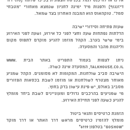
דיזנגוף) ולפנות מיד ימינה לחניון שנמצא מאחורי "מטבחי
סמל". טוקהאוס הוא המבנה האחרון בצד שמאל.
שעות פתיחה וסידורי ישיבה
הדלתות נפתחות שעה וחצי לפני כל אירוע, ושעה לפני האירוע
בימי שישי בערב. הקהל מוזמן להגיע מוקדם לתפוס מקום
וליהנות מהבר והמסעדה.
ניתן לצפות בעמוד התפריט באתר הבית www.
talkhouse.co.il, המסעדה אינה כשרה.
הישיבה סביב שולחנות. המקומות לא מסומנים. הקהל שמגיע
מאוחר מצטרף לשולחנות או מוזמן לשבת בכסאות הפזורים
מסביב באולם, יש פינת עישון בדק בחוץ.
מי שמגיעים בהרכבים גדולים ומעוניינים לשבת ביחד מומלץ
להגיע כשעה לפני תחילת האירוע.
הזמנת כרטיסים ותנאי ביטול
מומלץ להזמין כרטיסים מראש דרך האתר או דרך מוקד
"GOSHOW" בטלפון 6119*