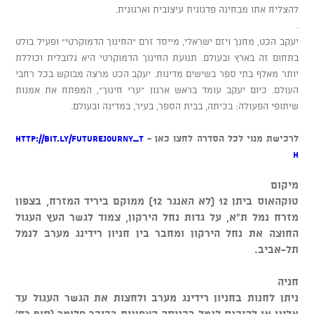
להצליח אתו מבחינה פדגוגית עיצובית וארגונית.
.
יעקב הכט, מחנך ויזם ישראלי, מייסד זרם "החינוך הדמוקרטי" ופעיל בולט
בתחום זה בארץ ובעולם. תנועת החינוך הדמוקרטי היא גלובלית וכוללת
יותר מאלף בתי ספר בשישים מדינות. יעקב הכט מרצה מבוקש בכל רחבי
העולם. כיום יעקב עומד בראש ארגון "ערי חינוך", המפתח את אמנות
שיתופי הפעולה: בכיתה, בבית הספר, בעיר, במדינה ובעולם.
לרכישת מנוי לכל הסדרה לחצו כאן -
http://bit.ly/FutureJourny_T
H
מיקום
טוקהאוס ביתן 12 (לא האנגר 12) ממוקם ביריד המזרח, בצפון
מזרח נמל ת"א, על גדות נחל הירקון, צמוד לגשר העץ העגול
החוצה את נחל הירקון ומחבר בין חניון רידינג מערב לנמל
תל-אביב.
חניה
ניתן לחנות בחניון רידינג מערב ולחצות את הגשר העגול עד
אלינו או להיכנס לנמל בכניסה הצפונית בכיכר פלומר (סוף רח'