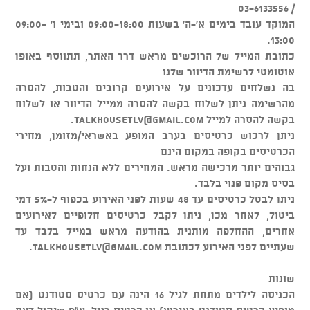
/ 03-6133556
המוקד עובד בימים א'-ה' בשעות 09:00-18:00 ובימי ו' 09:00-
13:00.
כתובת המייל של הרוכשים מראש דרך האתר, תתווסף באופן
אוטומטי לרשימת הדיוור שלנו
בה נשלחים עדכונים על אירועים קרובים והטבות, להסרה
מהרשימה ניתן לשלוח בקשה להסרה ממייל הדיוור או לשלוח
בקשה להסרה למייל
talkhousetlv@gmail.com
.
ניתן לרכוש כרטיסים בערב המופע באשראי/מזומן, מחירי
הכרטיסים בקופה במקום הינם
גבוהים יותר מרכישה מראש. המחירים ללא הנחות והטבות ועל
בסיס מקום פנוי בלבד.
ניתן לבטל כרטיסים עד 48 שעות לפני האירוע בכפוף ל-5% דמי
ביטול, לאחר מכן, ניתן לקבל כרטיסים חלופיים לאירועים
אחרים, ההחלפה מותנית בהודעה מראש במייל בלבד עד
שעתיים לפני האירוע לכתובת
talkhousetlv@gmail.com
.
שונות
הכניסה לילדים מתחת לגיל 16 הינה עם כרטיס סטודנט (אם