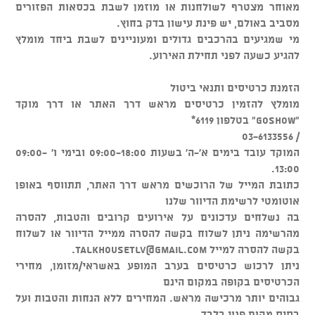
מאוחר מצטרף לשולחנות או מוזמן לשבת בכסאות הפזורים
מסביב באולם, יש פינת עישון בדק בחוץ.
מי שמגיעים בהרכבים גדולים ומעוניינים לשבת ביחד מומלץ
להגיע כשעה לפני תחילת האירוע.
הזמנת כרטיסים ותנאי ביטול
מומלץ להזמין כרטיסים מראש דרך האתר או דרך מוקד
"GOSHOW" בטלפון 6119*
/ 03-6133556
המוקד עובד בימים א'-ה' בשעות 09:00-18:00 ובימי ו' 09:00-
13:00.
כתובת המייל של הרוכשים מראש דרך האתר, תתווסף באופן
אוטומטי לרשימת הדיוור שלנו
בה נשלחים עדכונים על אירועים קרובים והטבות, להסרה
מהרשימה ניתן לשלוח בקשה להסרה ממייל הדיוור או לשלוח
בקשה להסרה למייל
talkhousetlv@gmail.com
.
ניתן לרכוש כרטיסים בערב המופע באשראי/מזומן, מחירי
הכרטיסים בקופה במקום הינם
גבוהים יותר מרכישה מראש. המחירים ללא הנחות והטבות ועל
בסיס מקום פנוי בלבד.