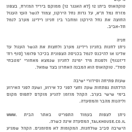
טוקהאוס ביתן 12 (לא האנגר 12) ממוקם ביריד המזרח, בצפון
מזרח נמל ת"א, על גדות נחל הירקון, צמוד לגשר העץ העגול
החוצה את נחל הירקון ומחבר בין חניון רידינג מערב לנמל
תל-אביב.
חניה
ניתן לחנות בחניון רידינג מערב ולחצות את הגשר העגול עד
אלינו או להיכנס לנמל בכניסה הצפונית בכיכר פלומר (סוף רח'
דיזנגוף) ולפנות מיד ימינה לחניון שנמצא מאחורי "מטבחי
סמל". טוקהאוס הוא המבנה האחרון בצד שמאל.
שעות פתיחה וסידורי ישיבה
הדלתות נפתחות שעה וחצי לפני כל אירוע, ושעה לפני האירוע
בימי שישי בערב. הקהל מוזמן להגיע מוקדם לתפוס מקום
וליהנות מהבר והמסעדה.
ניתן לצפות בעמוד התפריט באתר הבית www.
talkhouse.co.il, המסעדה אינה כשרה.
הישיבה סביב שולחנות. המקומות לא מסומנים. הקהל שמגיע