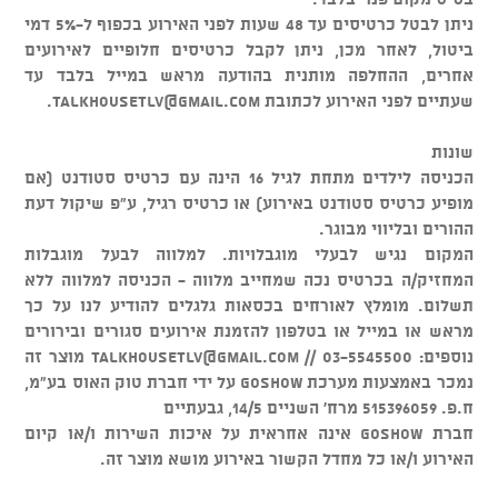
ניתן לבטל כרטיסים עד 48 שעות לפני האירוע בכפוף ל-5% דמי
ביטול, לאחר מכן, ניתן לקבל כרטיסים חלופיים לאירועים
אחרים, ההחלפה מותנית בהודעה מראש במייל בלבד עד
שעתיים לפני האירוע לכתובת
talkhousetlv@gmail.com
.
שונות
הכניסה לילדים מתחת לגיל 16 הינה עם כרטיס סטודנט (אם
מופיע כרטיס סטודנט באירוע) או כרטיס רגיל, ע"פ שיקול דעת
ההורים ובליווי מבוגר.
המקום נגיש לבעלי מוגבלויות. למלווה לבעל מוגבלות
המחזיק/ה בכרטיס נכה שמחייב מלווה - הכניסה למלווה ללא
תשלום. מומלץ לאורחים בכסאות גלגלים להודיע לנו על כך
מראש או במייל או בטלפון להזמנת אירועים סגורים ובירורים
נוספים: 03-5545500 //
talkhousetlv@gmail.com
מוצר זה
נמכר באמצעות מערכת GOSHOW על ידי חברת טוק האוס בע"מ,
ח.פ. 515396059 מרח' השניים 14/5, גבעתיים
חברת GOSHOW אינה אחראית על איכות השירות ו/או קיום
האירוע ו/או כל מחדל הקשור באירוע מושא מוצר זה.