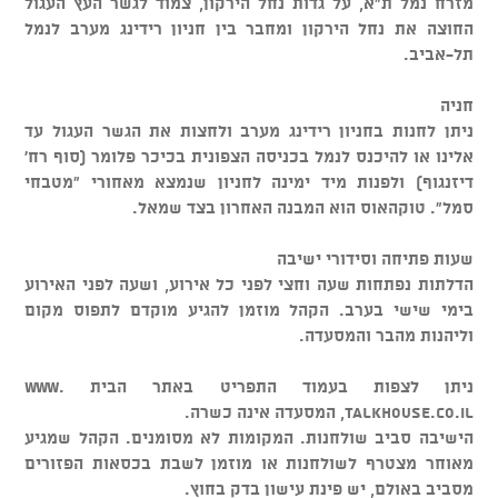
מזרח נמל ת"א, על גדות נחל הירקון, צמוד לגשר העץ העגול
החוצה את נחל הירקון ומחבר בין חניון רידינג מערב לנמל
תל-אביב.
חניה
ניתן לחנות בחניון רידינג מערב ולחצות את הגשר העגול עד
אלינו או להיכנס לנמל בכניסה הצפונית בכיכר פלומר (סוף רח'
דיזנגוף) ולפנות מיד ימינה לחניון שנמצא מאחורי "מטבחי
סמל". טוקהאוס הוא המבנה האחרון בצד שמאל.
שעות פתיחה וסידורי ישיבה
הדלתות נפתחות שעה וחצי לפני כל אירוע, ושעה לפני האירוע
בימי שישי בערב. הקהל מוזמן להגיע מוקדם לתפוס מקום
וליהנות מהבר והמסעדה.
ניתן לצפות בעמוד התפריט באתר הבית www.
talkhouse.co.il, המסעדה אינה כשרה.
הישיבה סביב שולחנות. המקומות לא מסומנים. הקהל שמגיע
מאוחר מצטרף לשולחנות או מוזמן לשבת בכסאות הפזורים
מסביב באולם, יש פינת עישון בדק בחוץ.