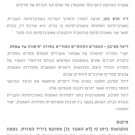
שקורה בעולמנו כיום החל ממעמדן של נשים ועד לגורלם של פליטים.
ד"ר הדס כהן
, מרצה למגדר ולמדעי המדינה באוניברסיטה העברית,
באוניברסיטה הפתוחה ובאוניברסיטת בן גוריון. היא עורכת דין, בעלת
תואר שני מאוניברסיטת קולומביה ודוקטורט מאוניברסיטת הניו סקול
ליטל ספיבק - המסרים החזותיים הסודיים בסדרה "סיפורה של שפחה
.
יוצרי הסדרה "סיפורה של שפחה" מעבירים לצופים מסרים נסתרים,
ביקורת וערכים שונים באמצעות השימוש בעולם הויזואלי העשיר של
הסדרה הכולל עיצוב תלבושות, דימויים השואבים מתולדות האמנות,
צבעים סמליים ואזכורים חזותיים שונים.
ליטל ספיבק תסקור בפנינו שלל דימויים שיחשפו את הרובד הפרשני
הסמוי בסדרה ואשר יתרמו להבנה מעמיקה שלה.
ליטל ספיבק, מאסטרנטית בחוג לתולדות האמנות באוניברסיטה העברית
ובעלת הבלוג העוסק בקשר בין תרבות פופולארית ותולדות האמנות, "שיר
ותמונה".
מיקום
טוקהאוס ביתן 12 (לא האנגר 12) ממוקם ביריד המזרח, בצפון