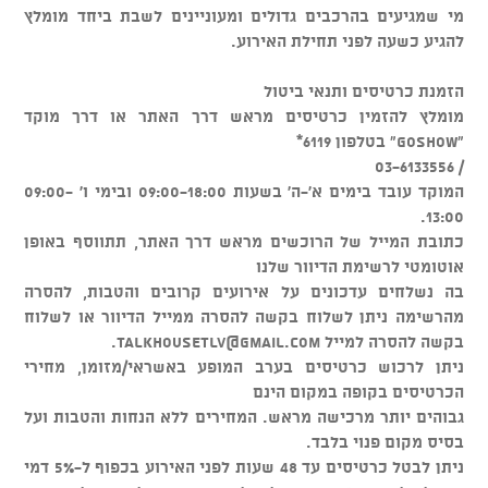
מי שמגיעים בהרכבים גדולים ומעוניינים לשבת ביחד מומלץ
להגיע כשעה לפני תחילת האירוע.
הזמנת כרטיסים ותנאי ביטול
מומלץ להזמין כרטיסים מראש דרך האתר או דרך מוקד
"GOSHOW" בטלפון 6119*
/ 03-6133556
המוקד עובד בימים א'-ה' בשעות 09:00-18:00 ובימי ו' 09:00-
13:00.
כתובת המייל של הרוכשים מראש דרך האתר, תתווסף באופן
אוטומטי לרשימת הדיוור שלנו
בה נשלחים עדכונים על אירועים קרובים והטבות, להסרה
מהרשימה ניתן לשלוח בקשה להסרה ממייל הדיוור או לשלוח
בקשה להסרה למייל
talkhousetlv@gmail.com
.
ניתן לרכוש כרטיסים בערב המופע באשראי/מזומן, מחירי
הכרטיסים בקופה במקום הינם
גבוהים יותר מרכישה מראש. המחירים ללא הנחות והטבות ועל
בסיס מקום פנוי בלבד.
ניתן לבטל כרטיסים עד 48 שעות לפני האירוע בכפוף ל-5% דמי