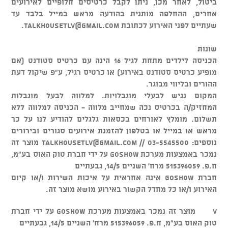
ביטול, לאחר מכן, ניתן לקבל כרטיסים חלופיים לאירועים
אחרים, ההחלפה מותנית בהודעה מראש במייל בלבד עד
שעתיים לפני האירוע לכתובת
talkhousetlv@gmail.com
.
שונות
הכניסה לילדים מתחת לגיל 16 הינה עם כרטיס סטודנט (אם
מופיע כרטיס סטודנט באירוע) או כרטיס רגיל, ע"פ שיקול דעת
ההורים ובליווי מבוגר.
המקום נגיש לבעלי מוגבלויות. למלווה לבעל מוגבלות
המחזיק/ה בכרטיס נכה שמחייב מלווה - הכניסה למלווה ללא
תשלום. מומלץ לאורחים בכסאות גלגלים להודיע לנו על כך
מראש או במייל או בטלפון להזמנת אירועים סגורים ובירורים
נוספים: 03-5545500 //
talkhousetlv@gmail.com
מוצר זה
נמכר באמצעות מערכת GOSHOW על ידי חברת טוק האוס בע"מ,
ח.פ. 515396059 מרח' השניים 14/5, גבעתיים
חברת GOSHOW אינה אחראית על איכות השירות ו/או קיום
האירוע ו/או כל מחדל הקשור באירוע מושא מוצר זה.
v מוצר זה נמכר באמצעות מערכת GOSHOW על ידי חברת
טוק האוס בע"מ, ח.פ. 515396059 מרח' השניים 14/5, גבעתיים