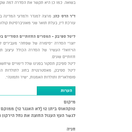
בשואה. כמו כן היא תקשר את הסדרה למה שקור
ד"ר הדס כהן
, מרצה למגדר ולמדעי המדינה בא
עורכת דין, בעלת תואר שני מאוניברסיטת קולומ
ליטל ספיבק - המסרים החזותיים הסודיים ב
יוצרי הסדרה "סיפורה של שפחה" מעבירים לצ
הויזואלי העשיר של הסדרה הכולל עיצוב תלב
חזותיים שונים.
ליטל ספיבק תסקור בפנינו שלל דימויים שיחש
ליטל ספיבק, מאסטרנטית בחוג לתולדות הא
פופולארית ותולדות האמנות, "שיר ותמונה".
הערות
מיקום
טוקהאוס ביתן
לגשר העץ העגול החוצה את נחל הירקון ומ
חניה