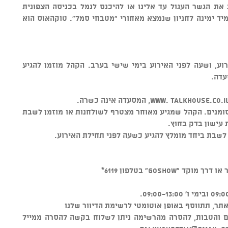
ת את הגשר העגול עד אלינו או להיכנס לנמל בכניסה הצפונית
 מיד ימינה לחניון שנמצא מאחורי "מטבחי סמל". טוקהאוס הוא
וע, ושעה לפני האירוע בימי שישי בערב. הקהל מוזמן להגיע
עדה.
ומנים. הקהל שמגיע מאוחר מצטרף לשולחנות או מוזמן לשבת
 עישון בדק בחוץ.
 לשבת ביחד מומלץ להגיע כשעה לפני תחילת האירוע.
GOSHO" בטלפון 6119*
ר, תתווסף באופן אוטומטי לרשימת הדיוור שלנו
ים והטבות, להסרה מהרשימה ניתן לשלוח בקשה להסרה ממייל