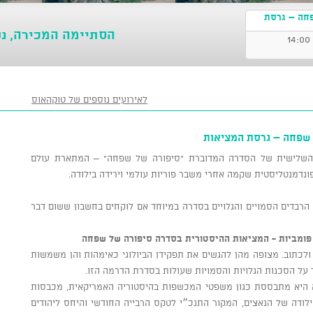
פחה – גרסת
הסתיימה המכירה, נ
לאירועים נוספים של טוקהאוס
 שפחה – גרסת המציאות
 השלישית של הסדרה המדוברת "סיפורה של שפחה" – המתארת עולם
פונדמנטליסטית שקמה אחרי משבר פוריות עולמי וירידה בילודה.
הרבדים הסמויים והגלויים בסדרה במיוחד אם לוקחים בחשבון ששום דבר
ת פומביות - המציאות ההיסטורית בסדרה סיפורה של שפחה
לכתוב. מצופה מהן להגשים את תפקידן הביולוגי כאימהות והן משמשות
 על הסכנות הגלויות והסמויות שעולות בסדרת הדרמה הזו.
 היא מתבססת כגון משפטי המכשפות בהיסטוריה האמריקאית, מכבסות
לודה של הנאצים, המקור התנכ״י לטקס הרבייה החודשי והיחס ליהודים