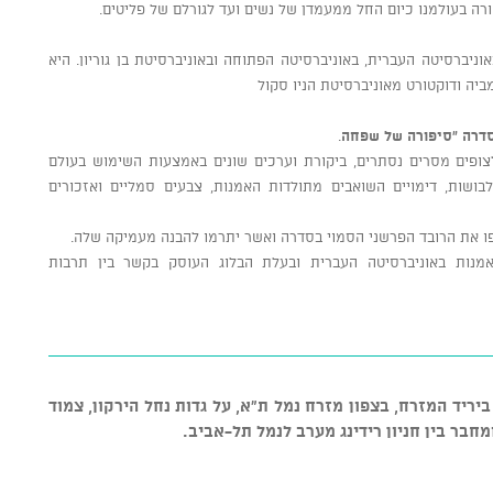
ה בעולמנו כיום החל ממעמדן של נשים ועד לגורלם של פליטים.
וניברסיטה העברית, באוניברסיטה הפתוחה ובאוניברסיטת בן גוריון. היא
ביה ודוקטורט מאוניברסיטת הניו סקול
סדרה "סיפורה של שפחה
.
ופים מסרים נסתרים, ביקורת וערכים שונים באמצעות השימוש בעולם
ושות, דימויים השואבים מתולדות האמנות, צבעים סמליים ואזכורים
פו את הרובד הפרשני הסמוי בסדרה ואשר יתרמו להבנה מעמיקה שלה.
מנות באוניברסיטה העברית ובעלת הבלוג העוסק בקשר בין תרבות
 12 (לא האנגר 12) ממוקם ביריד המזרח, בצפון מזרח נמל ת"א, על גדות נחל הירקון, צמוד
חבר בין חניון רידינג מערב לנמל תל-אביב.