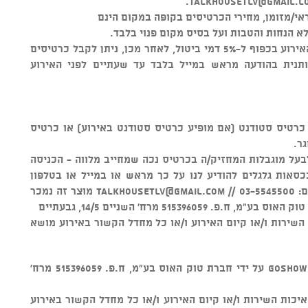
.
talkhousetlv@gmail.c
י/מזומן, מחירי הכרטיסים בקופה במקום הינם
א הנחות והטבות ועל בסיס מקום פנוי בלבד.
ניתן לבטל כרטיסים עד 48 שעות לפני האירוע בכפוף ל-5% דמי ביטול, לאחר מכן, ניתן לקבל כרטיסים
ותנית בהודעה מראש במייל בלבד עד שעתיים לפני האירוע
ם מתחת לגיל 16 הינה עם כרטיס סטודנט (אם מופיע כרטיס סטודנט באירוע) או כרטיס
גר.
לבעל מוגבלות המחזיק/ה בכרטיס נכה שמחייב מלווה - הכניסה
סאות גלגלים להודיע לנו על כך מראש או במייל או בטלפון
 //
talkhousetlv@gmail.com
מוצר זה נמכר
ל איכות השירות ו/או קיום האירוע ו/או כל מחדל הקשור באירוע מושא
v מוצר זה נמכר באמצעות מערכת GOSHOW על ידי חברת טוק האוס בע"מ, ח.פ. 515396059 מרח'
חראית על איכות השירות ו/או קיום האירוע ו/או כל מחדל הקשור באירוע