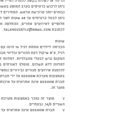
הדיוור או לשלוח בקשה להסרה למייל
om
ניתן לרכוש כרטיסים בערב המופע באשרא
גבוהים יותר מרכישה מראש. המחירים לל
חלופיים לאירועים אחרים, ההחלפה מ
לכתובת
talkhousetlv@gmail.com
.
שונות
הכניסה לילדי
רגיל, ע"פ שיקול דעת ההורים ובליווי מבו
המקום נגיש לבעלי מוגבלויות. למלווה 
למלווה ללא תשלום. מומלץ לאורחים בכ
להזמנת אירועים סגורים ובירורים נוספים: 03-5545500
באמצעות מערכת GOSHOW על ידי חברת טוק האוס בע"מ, ח.פ. 515396059 מרח' השניים 14/5, גבעתיים
חברת GOSHOW אינה אחראית ע
מוצר זה.
השניים 14/5, גבעתיים
v חברת GOSHOW אינה א