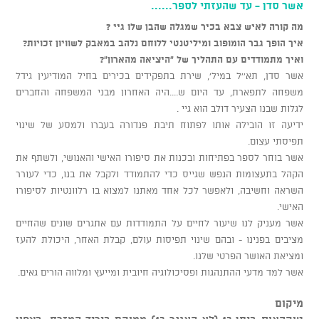
אשר סדן - עד שהעזתי לספר......
מה קורה לאיש צבא בכיר שמגלה שהבן שלו גיי ?
איך הופך גבר הומופוב ומיליטנטי ללוחם נלהב במאבק לשוויון זכויות?
ואיך מתמודדים עם התהליך של "היציאה מהארון"?
אשר סדן, תא''ל במיל', שירת בתפקידים בכירים בחיל המודיעין גידל
משפחה לתפארת, עד היום ש....היה האחרון מבני המשפחה והחברים
לגלות שבנו הצעיר דולב הוא גיי .
ידיעה זו הובילה אותו לפתוח תיבת פנדורה בעברו ולמסע של שינוי
תפיסתי עצום.
אשר בוחר לספר בפתיחות ובכנות את סיפורו האישי והאנושי, ולשתף את
הקהל בתעצומות הנפש שגייס כדי להתמודד ולקבל את בנו, כדי לעורר
השראה וחשיבה, ולאפשר לכל אחד מאתנו למצוא בו רלוונטיות לסיפורו
האישי.
אשר מעניק לנו שיעור לחיים על התמודדות עם אתגרים שונים שהחיים
מציבים בפנינו - ובהם שינוי תפיסות עולם, קבלת האחר, היכולת להעז
ומציאת האושר הפרטי שלנו.
אשר למד מדעי ההתנהגות ופסיכולוגיה חיובית ומייעץ ומלווה הורים גאים.
מיקום