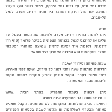
טוקהאוס ביתן 12 (לא האנגר 12) ממוקם ביריד המזרח, בצפון
מזרח נמל ת"א, על גדות נחל הירקון, צמוד לגשר העץ העגול
החוצה את נחל הירקון ומחבר בין חניון רידינג מערב לנמל
תל-אביב.
חניה
ניתן לחנות בחניון רידינג מערב ולחצות את הגשר העגול עד
אלינו או להיכנס לנמל בכניסה הצפונית בכיכר פלומר (סוף רח'
דיזנגוף) ולפנות מיד ימינה לחניון שנמצא מאחורי "מטבחי
סמל". טוקהאוס הוא המבנה האחרון בצד שמאל.
שעות פתיחה וסידורי ישיבה
הדלתות נפתחות שעה וחצי לפני כל אירוע, ושעה לפני האירוע
בימי שישי בערב. הקהל מוזמן להגיע מוקדם לתפוס מקום
וליהנות מהבר והמסעדה.
ניתן לצפות בעמוד התפריט באתר הבית www.
talkhouse.co.il, המסעדה אינה כשרה.
הישיבה סביב שולחנות. המקומות לא מסומנים. הקהל שמגיע
מאוחר מצטרף לשולחנות או מוזמן לשבת בכסאות הפזורים