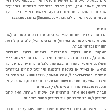
ניתן לבטל כרטיסים עד 48 שעות לפני האירוע בכפוף ל-5% דמי
ביטול, לאחר מכן, ניתן לקבל כרטיסים חלופיים לאירועים
אחרים, ההחלפה מותנית בהודעה מראש במייל בלבד עד
שעתיים לפני האירוע לכתובת
talkhousetlv@gmail.com
.
שונות
הכניסה לילדים מתחת לגיל 16 הינה עם כרטיס סטודנט (אם
מופיע כרטיס סטודנט באירוע) או כרטיס רגיל, ע"פ שיקול דעת
ההורים ובליווי מבוגר.
המקום נגיש לבעלי מוגבלויות. למלווה לבעל מוגבלות
המחזיק/ה בכרטיס נכה שמחייב מלווה - הכניסה למלווה ללא
תשלום. מומלץ לאורחים בכסאות גלגלים להודיע לנו על כך
מראש או במייל או בטלפון להזמנת אירועים סגורים ובירורים
נוספים: 03-5545500 //
talkhousetlv@gmail.com
מוצר זה
נמכר באמצעות מערכת GOSHOW על ידי חברת טוק האוס בע"מ,
ח.פ. 515396059 מרח' השניים 14/5, גבעתיים
חברת GOSHOW אינה אחראית על איכות השירות ו/או קיום
האירוע ו/או כל מחדל הקשור באירוע מושא מוצר זה.
v מוצר זה נמכר באמצעות מערכת GOSHOW על ידי חברת