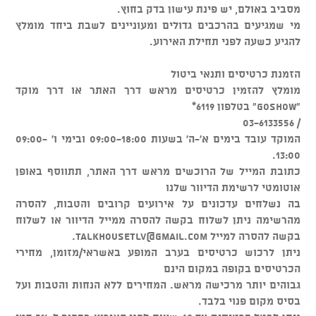
מסביב באולם, יש פינת עישון בדק בחוץ.
מי שמגיעים בהרכבים גדולים ומעוניינים לשבת ביחד מומלץ
להגיע כשעה לפני תחילת האירוע.
הזמנת כרטיסים ותנאי ביטול
מומלץ להזמין כרטיסים מראש דרך האתר או דרך מוקד
"GOSHOW" בטלפון 6119*
/ 03-6133556
המוקד עובד בימים א'-ה' בשעות 09:00-18:00 ובימי ו' 09:00-
13:00.
כתובת המייל של הרוכשים מראש דרך האתר, תתווסף באופן
אוטומטי לרשימת הדיוור שלנו
בה נשלחים עדכונים על אירועים קרובים והטבות, להסרה
מהרשימה ניתן לשלוח בקשה להסרה ממייל הדיוור או לשלוח
בקשה להסרה למייל
talkhousetlv@gmail.com
.
ניתן לרכוש כרטיסים בערב המופע באשראי/מזומן, מחירי
הכרטיסים בקופה במקום הינם
גבוהים יותר מרכישה מראש. המחירים ללא הנחות והטבות ועל
בסיס מקום פנוי בלבד.