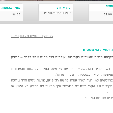
 הרפואה
סוג אירוע
מחיר בקופות
ישיבה לא מסומנים
65 ₪
לאירועים נוספים של טוקהאוס
קיפה מינית וחשודים בעבירות, עוברים דרך מקום אחד בלבד – המכון
 באבו כביר, בהרצאה ייחודית עם לא מעט הומור, על אחת מהעבודות
רפואה משפטית;ה-CSI הישראלי.
פורסמים כמו רצח תאיר זאדה, פרשת רוז פיזם, פרשת ניסים חדד שזוכה
 מאסר ובעוד חקירות של מקרי מוות לא ברורים? איך מבינים אם הקליע בא מימין או
ון?
כים את זמן המוות?