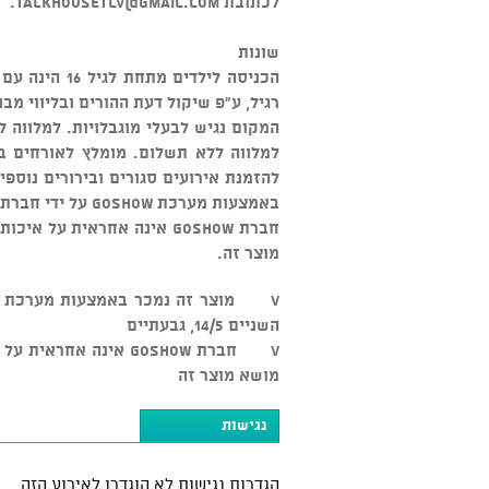
לכתובת
talkhousetlv@gmail.com
.
שונות
הכניסה לילדי
רגיל, ע"פ שיקול דעת ההורים ובליווי מבו
המקום נגיש לבעלי מוגבלויות. למלווה 
למלווה ללא תשלום. מומלץ לאורחים בכ
להזמנת אירועים סגורים ובירורים נוספים: 03-5545500
באמצעות מערכת GOSHOW על ידי חברת טוק האוס בע"מ, ח.פ. 515396059 מרח' השניים 14/5, גבעתיים
חברת GOSHOW אינה אחראית ע
מוצר זה.
השניים 14/5, גבעתיים
v חברת GOSHOW אינה א
מושא מוצר זה
נגישות
הגדרות נגישות לא הוגדרו לאירוע הזה.