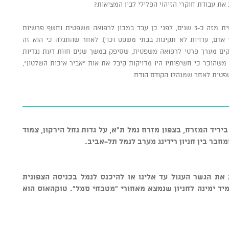
את עבודת חוקרי הזיהוי הפלילי לבין המציאות?
הוא מנהל המכון לרפואה משפטית מזה כ-3 שנים, לפני כן עבד במכון לרפואה משפטית וחשף פרשיות
 אדם, עדויות לא תקינות בבתי משפט וכו'). לאחר שהתגלה כי הוא זה
ים מערך פרטי לרפואה משפטית, שסיפק במשך שנים חוות דעת נגדיות
הוכר כי חשיפותיו היו מדויקות קיבל את אות "אביר איכות השלטון",
 12 (לא האנגר 12) ממוקם ביריד המזרח, בצפון מזרח נמל ת"א, על גדות נחל הירקון, צמוד
חבר בין חניון רידינג מערב לנמל תל-אביב.
ת את הגשר העגול עד אלינו או להיכנס לנמל בכניסה הצפונית
 מיד ימינה לחניון שנמצא מאחורי "מטבחי סמל". טוקהאוס הוא