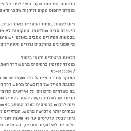
הדלתות נפתחות שעה וחצי לפני כל איר
מוקדם לתפוס מקום וליהנות מהבר והמס
ניתן לצפות בעמוד התפריט באתר הבית www. talkhouse.co.il, המסעדה אינה כשרה.
הישיבה סביב שולחנות. המקומות לא מס
בכסאות הפזורים מסביב באולם, יש פינת
מי שמגיעים בהרכבים גדולים ומעוניינים
הזמנת כרטיסים ותנאי ביטול
מומלץ להזמין כרטיסים מראש דרך האתר או דרך מוקד "W
/ 03-6133556
המוקד עובד בימים א'-ה' בשעות 09:00-18:00 ובימי ו' 09:00-13:00.
כתובת המייל של הרוכשים מראש דרך האת
בה נשלחים עדכונים על אירועים קרוב
הדיוור או לשלוח בקשה להסרה למייל
om
ניתן לרכוש כרטיסים בערב המופע באשרא
גבוהים יותר מרכישה מראש. המחירים לל
חלופיים לאירועים אחרים, ההחלפה מ