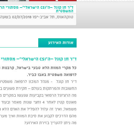
ד"ר חן קוגל –ה"CSI הישראלי"– מסתורי
המשפטית
טוקהאוס, תל אביב-יפו 02/07/2018 בשעה 21:00
אודות האירוע
ד"ר חן קוגל –ה"CSI הישראלי"– מסתורי הרפואה המשפטית
כל מקרי המוות הלא טבעי בישראל, קרבנות ת
לרפואה משפטית באבו כביר.
ד"ר חן קוגל - מנהל המכון לרפואה משפטית
החשובות והמרתקות בעולם – חקירת פשעים באמצעות 
מה הרציונל הרפואי בקביעות שנעשו במקרים מ
מאונס קטין לאחר 4 וחצי שנות
משמאל, ואיך זה עלול להפליל את האדם הלא נכ
מהם הדרכים לקבוע את סיבת המוות ואיך מערי
מה ניתן להעריך בזירת האירוע?