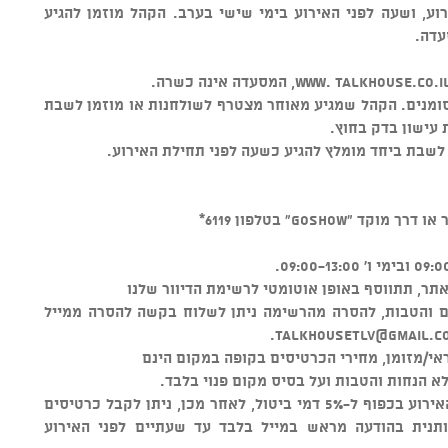
וע, ושעה לפני האירוע בימי שישי בערב. הקהל מוזמן להגיע
עדה.
ומנים. הקהל שמגיע מאוחר מצטרף לשולחנות או מוזמן לשבת
 עישון בדק בחוץ.
 לשבת ביחד מומלץ להגיע כשעה לפני תחילת האירוע.
GOSHO" בטלפון 6119*
ר, תתווסף באופן אוטומטי לרשימת הדיוור שלנו
ים והטבות, להסרה מהרשימה ניתן לשלוח בקשה להסרה ממייל
.
talkhousetlv@gmail.c
י/מזומן, מחירי הכרטיסים בקופה במקום הינם
א הנחות והטבות ועל בסיס מקום פנוי בלבד.
ניתן לבטל כרטיסים עד 48 שעות לפני האירוע בכפוף ל-5% דמי ביטול, לאחר מכן, ניתן לקבל כרטיסים
ותנית בהודעה מראש במייל בלבד עד שעתיים לפני האירוע