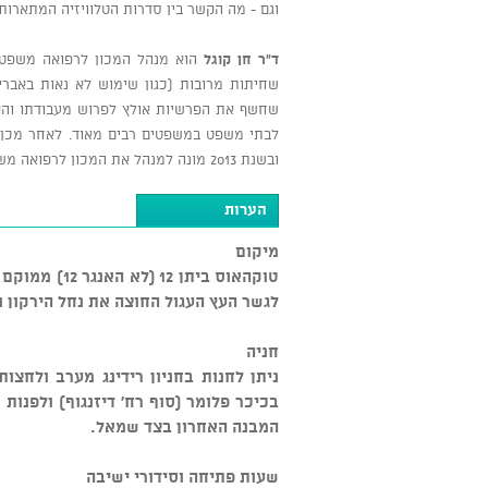
וגם - מה הקשר בין סדרות הטלוויזיה המתארות 
ד"ר חן קוגל
שחיתות מרובות (כגון שימוש לא נאות באברי
שחשף את הפרשיות אולץ לפרוש מעבודתו והק
לבתי משפט במשפטים רבים מאוד. לאחר מכן מש
ובשנת 2013 מונה למנהל את המכון לרפואה משפטית לאחר שמנהלו הקודם הודח.
הערות
מיקום
טוקהאוס ביתן
לגשר העץ העגול החוצה את נחל הירקון ומ
חניה
ניתן לחנות בחניון רידינג מערב ולחצו
בכיכר פלומר (סוף רח' דיזנגוף) ולפנות
המבנה האחרון בצד שמאל.
שעות פתיחה וסידורי ישיבה