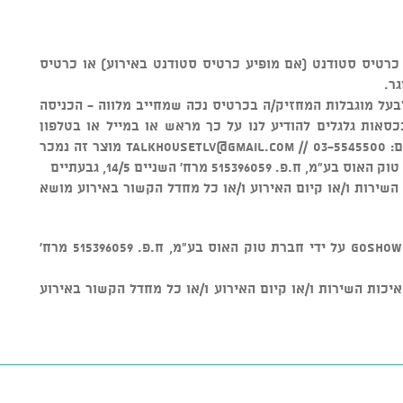
ם מתחת לגיל 16 הינה עם כרטיס סטודנט (אם מופיע כרטיס סטודנט באירוע) או כרטיס
גר.
לבעל מוגבלות המחזיק/ה בכרטיס נכה שמחייב מלווה - הכניסה
סאות גלגלים להודיע לנו על כך מראש או במייל או בטלפון
 //
talkhousetlv@gmail.com
מוצר זה נמכר
ל איכות השירות ו/או קיום האירוע ו/או כל מחדל הקשור באירוע מושא
v מוצר זה נמכר באמצעות מערכת GOSHOW על ידי חברת טוק האוס בע"מ, ח.פ. 515396059 מרח'
חראית על איכות השירות ו/או קיום האירוע ו/או כל מחדל הקשור באירוע