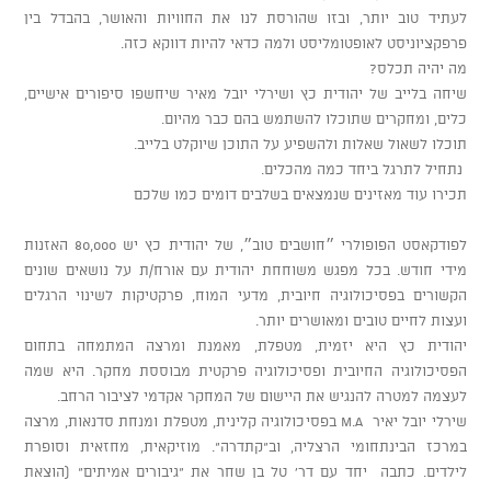
לעתיד טוב יותר, ובזו שהורסת לנו את החוויות והאושר, בהבדל בין
פרפקציוניסט לאופטומליסט ולמה כדאי להיות דווקא כזה.
מה יהיה תכלס?
שיחה בלייב של יהודית כץ ושירלי יובל מאיר שיחשפו סיפורים אישיים,
כלים, ומחקרים שתוכלו להשתמש בהם כבר מהיום.
תוכלו לשאול שאלות ולהשפיע על התוכן שיוקלט בלייב.
נתחיל לתרגל ביחד כמה מהכלים.
תכירו עוד מאזינים שנמצאים בשלבים דומים כמו שלכם
לפודקאסט הפופולרי ״חושבים טוב״, של יהודית כץ יש 80,000 האזנות
מידי חודש. בכל מפגש משוחחת יהודית עם אורח/ת על נושאים שונים
הקשורים בפסיכולוגיה חיובית, מדעי המוח, פרקטיקות לשינוי הרגלים
ועצות לחיים טובים ומאושרים יותר.
יהודית כץ היא יזמית, מטפלת, מאמנת ומרצה המתמחה בתחום
הפסיכולוגיה החיובית ופסיכולוגיה פרקטית מבוססת מחקר. היא שמה
לעצמה למטרה להנגיש את היישום של המחקר אקדמי לציבור הרחב.
שירלי יובל יאיר M.A בפסיכולוגיה קלינית, מטפלת ומנחת סדנאות, מרצה
במרכז הבינתחומי הרצליה, וב"קתדרה". מוזיקאית, מחזאית וסופרת
לילדים. כתבה יחד עם דר' טל בן שחר את "גיבורים אמיתים" (הוצאת