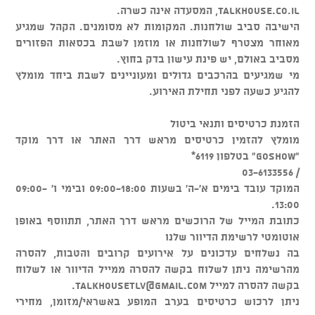
talkhouse.co.il, המסעדה אינה כשרה.
הישיבה סביב שולחנות. המקומות לא מסומנים. הקהל שמגיע
מאוחר מצטרף לשולחנות או מוזמן לשבת בכסאות הפזורים
מסביב באולם, יש פינת עישון בדק בחוץ.
מי שמגיעים בהרכבים גדולים ומעוניינים לשבת ביחד מומלץ
להגיע כשעה לפני תחילת האירוע.
הזמנת כרטיסים ותנאי ביטול
מומלץ להזמין כרטיסים מראש דרך האתר או דרך מוקד
"GOSHOW" בטלפון 6119*
/ 03-6133556
המוקד עובד בימים א'-ה' בשעות 09:00-18:00 ובימי ו' 09:00-
13:00.
כתובת המייל של הרוכשים מראש דרך האתר, תתווסף באופן
אוטומטי לרשימת הדיוור שלנו
בה נשלחים עדכונים על אירועים קרובים והטבות, להסרה
מהרשימה ניתן לשלוח בקשה להסרה ממייל הדיוור או לשלוח
בקשה להסרה למייל
talkhousetlv@gmail.com
.
ניתן לרכוש כרטיסים בערב המופע באשראי/מזומן, מחירי