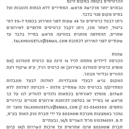
הכרטיסים בקופה במקום הינם
גבוהים יותר מרכישה מראש. המחירים ללא הנחות והטבות ועל
בסיס מקום פנוי בלבד.
ניתן לבטל כרטיסים עד 48 שעות לפני האירוע בכפוף ל-5% דמי
ביטול, לאחר מכן, ניתן לקבל כרטיסים חלופיים לאירועים
אחרים, ההחלפה מותנית בהודעה מראש במייל בלבד עד
שעתיים לפני האירוע לכתובת
talkhousetlv@gmail.com
.
שונות
הכניסה לילדים מתחת לגיל 16 הינה עם כרטיס סטודנט (אם
מופיע כרטיס סטודנט באירוע) או כרטיס רגיל, ע"פ שיקול דעת
ההורים ובליווי מבוגר.
המקום נגיש לבעלי מוגבלויות. למלווה לבעל מוגבלות
המחזיק/ה בכרטיס נכה שמחייב מלווה - הכניסה למלווה ללא
תשלום. מומלץ לאורחים בכסאות גלגלים להודיע לנו על כך
מראש או במייל או בטלפון להזמנת אירועים סגורים ובירורים
נוספים: 03-5545500 //
talkhousetlv@gmail.com
מוצר זה
נמכר באמצעות מערכת GOSHOW על ידי חברת טוק האוס בע"מ,
ח.פ. 515396059 מרח' השניים 14/5, גבעתיים
חברת GOSHOW אינה אחראית על איכות השירות ו/או קיום