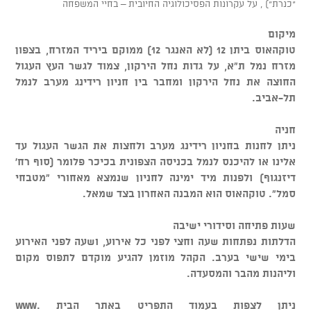
"כנרת") , על עקרונות הפסיכולוגיה החיובית – בחיי המשפחה
מיקום
טוקהאוס ביתן 12 (לא האנגר 12) ממוקם ביריד המזרח, בצפון
מזרח נמל ת"א, על גדות נחל הירקון, צמוד לגשר העץ העגול
החוצה את נחל הירקון ומחבר בין חניון רידינג מערב לנמל
תל-אביב.
חניה
ניתן לחנות בחניון רידינג מערב ולחצות את הגשר העגול עד
אלינו או להיכנס לנמל בכניסה הצפונית בכיכר פלומר (סוף רח'
דיזנגוף) ולפנות מיד ימינה לחניון שנמצא מאחורי "מטבחי
סמל". טוקהאוס הוא המבנה האחרון בצד שמאל.
שעות פתיחה וסידורי ישיבה
הדלתות נפתחות שעה וחצי לפני כל אירוע, ושעה לפני האירוע
בימי שישי בערב. הקהל מוזמן להגיע מוקדם לתפוס מקום
וליהנות מהבר והמסעדה.
ניתן לצפות בעמוד התפריט באתר הבית www.