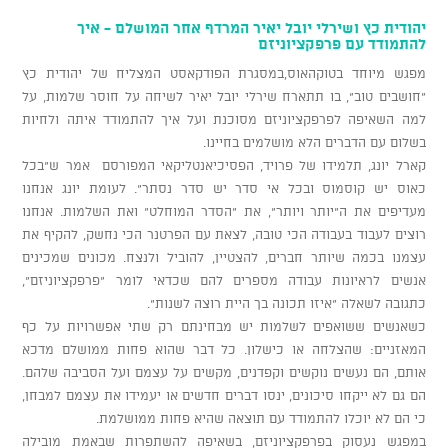
יהודית כץ ושירלי יובל יאיר המרדף אחר המושלם - איך
להתמודד עם פרפקציוניזם
מפגש מיוחד בטוקהאוס,במסגרת הפודקאסט המצליח של יהודית כץ
"חושבים טוב", בו תתארח שירלי יובל יאיר לשיחה על חוסר שלמות, על
למה השאיפה לפרפקציוניזם מסוכנת ועל איך להתמודד איתה ולחיות
בשלום עם הדברים הלא מושלמים בחיינו.
קארל יונג, תלמידו של פרויד, הפסיכיאנטליקאי המפורסם אמר ש"בכל
כאוס יש קוסמוס ובכל אי סדר יש סדר נסתר". לעומת יונג אנחנו
מעדיפים את ה"יותר ויותר", את "הסדר המוחלט" ואת השלמות. אנחנו
רוצים לעבוד בעבודה הכי טובה, לצאת עם הפרטנר הכי נחשק, להקיף את
עצמנו בכמה שיותר חברים, להצטיין, להוביל ולנצח. מכונים שמכינים
אנשים לראיונות עבודה מספרים להם שכדאי לומר "פרפקציוניזם",
כתגובה לשאלה "איזו תכונה בך היית רוצה לשנות".
כשאנשים ששואפים לשלמות יש מבחינתם רק שתי אפשרויות על כף
המאזניים: שהצלחה או כישלון. כל דבר שהוא פחות ממושלם מדכא
אותם, הם נעשים נוקשים וקפדנים, מקשים על עצמם ועל הסביבה שלהם.
הם גם לא ייקחו סיכונים, ינסו דברים חדשים או יעמידו את עצמם למבחן,
כי הם לא יוכלו להתמודד עם תוצאה שהיא פחות ממושלמת.
במפגש נעסוק בפרפקציוניזם, בשאיפה להשתפרות שבאמת מובילה