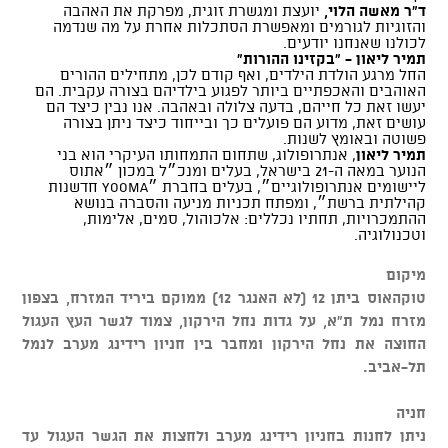
ד"ר מאשה הלוי,
יועצת ומגשרת זוגית, מפרקת את האהבה
והזוגיות לגורמים ומאפשרת הסתכלות אחרת על מה שנדמה
לכולנו שאנחנו יודעים.
תמיר ליאון - "בקזינו ההורות"
החל מרגע הולדת הילדים, ואף קודם לכן, מתחילים ההורים
האוהבים והאכפתיים ביותר לפגוע בילדיהם בצורה עקבית. הם
יעשו זאת כל חייהם, בדעה צלולה ובאהבה. אנו נבין כיצד הם
עושים זאת, מדוע הם פועלים כך ובייחוד כיצד ניתן בצורה
פשוטה ובאומץ לשנות.
תמיר ליאון
, אנתרופולוג, שתחום התמחותו העיקרי הוא בני
הנוער במאה ה-21 בישראל, בעלים ומנכ״ל במכון ״אתוס
ליישומים אנתרופולוגיים״, בעלים בחברת ״YOOMA חדשנות
קהילתית ברשת״, ומפתח תכניות מניעה והסברה בנושא
ההתמכרויות, תחתיו נכללים: אלכוהול, סמים, אלימות,
וטכנולוגיה.
מיקום
טוקהאוס ביתן 12 (לא האנגר 12) ממוקם ביריד המזרח, בצפון
מזרח נמל ת"א, על גדות נחל הירקון, צמוד לגשר העץ העגול
החוצה את נחל הירקון ומחבר בין חניון רידינג מערב לנמל
תל-אביב.
חניה
ניתן לחנות בחניון רידינג מערב ולחצות את הגשר העגול עד