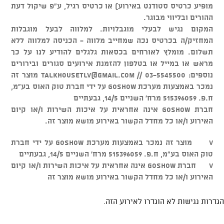
מופיע כרטיס סטודנט באירוע) או כרטיס רגיל, ע"פ שיקול דעת
ההורים ובליווי מבוגר.
המקום נגיש לבעלי מוגבלויות. למלווה לבעל מוגבלות
המחזיק/ה בכרטיס נכה שמחייב מלווה - הכניסה למלווה ללא
תשלום. מומלץ לאורחים בכסאות גלגלים להודיע לנו על כך
מראש או במייל או בטלפון להזמנת אירועים סגורים ובירורים
נוספים: 03-5545500 //
talkhousetlv@gmail.com
מוצר זה
נמכר באמצעות מערכת GOSHOW על ידי חברת טוק האוס בע"מ,
ח.פ. 515396059 מרח' השניים 14/5, גבעתיים
חברת GOSHOW אינה אחראית על איכות השירות ו/או קיום
האירוע ו/או כל מחדל הקשור באירוע מושא מוצר זה.
v מוצר זה נמכר באמצעות מערכת GOSHOW על ידי חברת
טוק האוס בע"מ, ח.פ. 515396059 מרח' השניים 14/5, גבעתיים
v חברת GOSHOW אינה אחראית על איכות השירות ו/או קיום
האירוע ו/או כל מחדל הקשור באירוע מושא מוצר זה
הגדרות נגישות לא הוגדרו לאירוע הזה.