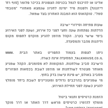
אלינו או להיכנס לנמל בכניסה הצפונית בכיכר פלומר (סוף רח'
דיזנגוף) ולפנות מיד ימינה לחניון שנמצא מאחורי "מטבחי
סמל". טוקהאוס הוא המבנה האחרון בצד שמאל.
שעות פתיחה וסידורי ישיבה
הדלתות נפתחות שעה וחצי לפני כל אירוע, ושעה לפני האירוע
בימי שישי בערב. הקהל מוזמן להגיע מוקדם לתפוס מקום
וליהנות מהבר והמסעדה.
ניתן לצפות בעמוד התפריט באתר הבית www.
talkhouse.co.il, המסעדה אינה כשרה.
הישיבה סביב שולחנות. המקומות לא מסומנים. הקהל שמגיע
מאוחר מצטרף לשולחנות או מוזמן לשבת בכסאות הפזורים
מסביב באולם, יש פינת עישון בדק בחוץ.
מי שמגיעים בהרכבים גדולים ומעוניינים לשבת ביחד מומלץ
להגיע כשעה לפני תחילת האירוע.
הזמנת כרטיסים ותנאי ביטול
מומלץ להזמין כרטיסים מראש דרך האתר או דרך מוקד
"GOSHOW" בטלפון 6119*