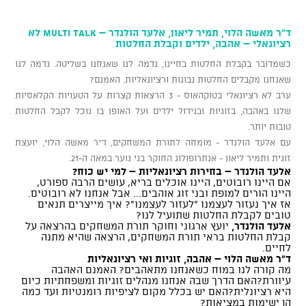
ד"ר מאשה הלוי, תמיר ליאון, אלעד הולנדר – MULTI TALK לא
רציונאלי – אהבה, ילדים וקבלת החלטות
כשמדובר בקבלת החלטות בחיינו, נדמה לנו שאנחנו בשליטה. נדמה לנו
שאנחנו מקבלים החלטות נבונות ורציונאליות. האמנם?
ערב לא רציונאלי בטוקהאוס - 3 הרצאות קצרות על הטעויות הקלאסיות
שלנו באהבה, בזוגיות ובגידול ילדים ועל האופן בו נוכל לקבל החלטות
טובות יותר.
עם אלעד הולנדר - מומחה לתורת המשחקים, ד"ר מאשה הלוי, יועצת
זוגית ותמיר ליאון - אנתרופולוג החוקר בני נוער במאה ה-21.
אלעד הולנדר – בחירות רציונאליות – למי יש כוח?
אם היינו רובוטים, היינו אוכלים בריא, עושים הרבה ספורט,
היינו הורים למופת ובני זוג אוהבים... אבל אנחנו לא רובוטים.
אז איך נעזור לעצמנו "לעזור לעצמנו"? איך מייצרים תנאים
טובים לקבלת החלטות שתועיל לנו?
אלעד הולנדר,
יועץ ארגוני וחוקר תורת המשחקים בהרצאה על
קבלת החלטות בראי תורת המשחקים, הרצאה שהיא מתנה
לחיים.
ד"ר מאשה הלוי – אהבה, זוגיות ואי רציונאליות
מה קורה לנו במוח כשאנחנו מתאהבים? האמנם האהבה
עיוורת?האם הדרך שבה אנחנו מנהלים זוגיות ומשפחתיות כיום
היא רציונלית?האם יש בכלל מקום לציפיות רומנטיות ועד כמה
הן ישימות במציאות?