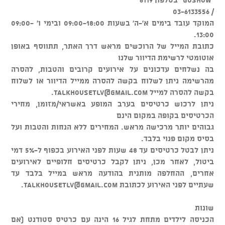
/ 03-6133556
המוקד עובד בימים א'-ה' בשעות 09:00-18:00 ובימי ו' 09:00-
13:00.
כתובת המייל של הרוכשים מראש דרך האתר, תתווסף באופן
אוטומטי לרשימת הדיוור שלנו
בה נשלחים עדכונים על אירועים קרובים והטבות, להסרה
מהרשימה ניתן לשלוח בקשה להסרה ממייל הדיוור או לשלוח
בקשה להסרה למייל
talkhousetlv@gmail.com
.
ניתן לרכוש כרטיסים בערב המופע באשראי/מזומן, מחירי
הכרטיסים בקופה במקום הינם
גבוהים יותר מרכישה מראש. המחירים ללא הנחות והטבות ועל
בסיס מקום פנוי בלבד.
ניתן לבטל כרטיסים עד 48 שעות לפני האירוע בכפוף ל-5% דמי
ביטול, לאחר מכן, ניתן לקבל כרטיסים חלופיים לאירועים
אחרים, ההחלפה מותנית בהודעה מראש במייל בלבד עד
שעתיים לפני האירוע לכתובת
talkhousetlv@gmail.com
.
שונות
הכניסה לילדים מתחת לגיל 16 הינה עם כרטיס סטודנט (אם