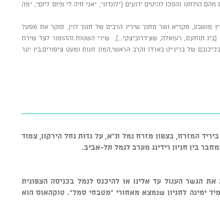
הם הולחנו והפכו להיטים ידועים ("לונדון", "אני חיה לי מיום ליום", "מה
ן מושבע, מקריא ושר מתוך שיריו הרבים של חנוך לוין, סוקר את מפעל
ביג תוחעס, רעואלה, שצ'דרוביצקי...), שירי השטות וההומור לצד שירת
ובם של בריג'יט בארדו והרב הראשי,המון זונות ומעט ציפורים,בין יער
 12 (לא האנגר 12) ממוקם ביריד המזרח, בצפון מזרח נמל ת"א, על גדות נחל הירקון, צמוד
חבר בין חניון רידינג מערב לנמל תל-אביב.
ת את הגשר העגול עד אלינו או להיכנס לנמל בכניסה הצפונית
 מיד ימינה לחניון שנמצא מאחורי "מטבחי סמל". טוקהאוס הוא