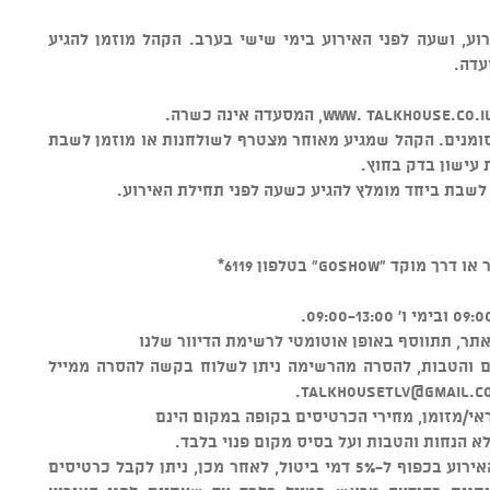
וע, ושעה לפני האירוע בימי שישי בערב. הקהל מוזמן להגיע
עדה.
ומנים. הקהל שמגיע מאוחר מצטרף לשולחנות או מוזמן לשבת
 עישון בדק בחוץ.
 לשבת ביחד מומלץ להגיע כשעה לפני תחילת האירוע.
GOSHO" בטלפון 6119*
ר, תתווסף באופן אוטומטי לרשימת הדיוור שלנו
ים והטבות, להסרה מהרשימה ניתן לשלוח בקשה להסרה ממייל
.
talkhousetlv@gmail.c
י/מזומן, מחירי הכרטיסים בקופה במקום הינם
א הנחות והטבות ועל בסיס מקום פנוי בלבד.
ניתן לבטל כרטיסים עד 48 שעות לפני האירוע בכפוף ל-5% דמי ביטול, לאחר מכן, ניתן לקבל כרטיסים