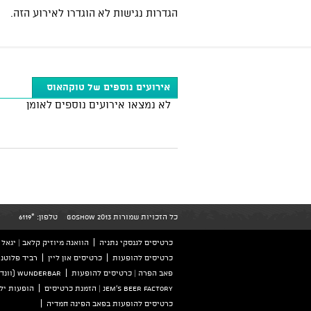
הגדרות נגישות לא הוגדרו לאירוע הזה.
אירועים נוספים של טוקהאוס
לא נמצאו אירועים נוספים לאומן
כל הזכויות שמורות GoShow 2013
טלפון:
*6119
כרטיסים לגנסקי נתניה
הוואנה מיוזיק קלאב | יגאל אלון 126 ת
כרטיסים להופעות
כרטיסים און ליין
רביד פלוטני
פאב הפרה | כרטיסים להופעות
wunderbar (וונדרבר) הזמנת כרטיסים
Jem's beer factory | הזמנת כרטיסים
הופעות ילד
כרטיסים להופעות בפאב הפינה חמדיה