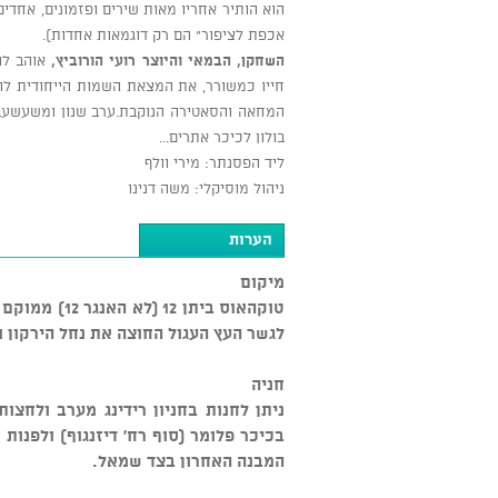
הוא הותיר אחריו מאות שירים ופזמונים, אחדים מ
אכפת לציפור" הם רק דוגמאות אחדות).
השחקן, הבמאי והיוצר רועי הורוביץ,
אוהב לוי
חייו כמשורר, את המצאת השמות הייחודית לו (
המחאה והסאטירה הנוקבת.ערב שנון ומשעשעבכיכ
בולון לכיכר אתרים...
ליד הפסנתר: מירי וולף
ניהול מוסיקלי: משה דנינו
הערות
מיקום
טוקהאוס ביתן
לגשר העץ העגול החוצה את נחל הירקון ומ
חניה
ניתן לחנות בחניון רידינג מערב ולחצו
בכיכר פלומר (סוף רח' דיזנגוף) ולפנות
המבנה האחרון בצד שמאל.