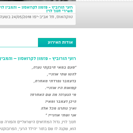
רועי הורוביץ - פזמון לקרואסון – והמבין לו
משירי חנוך לוין
טוקהאוס, תל אביב-יפו 24/05/2018 בשעה 21:00
אודות האירוע
רועי הורוביץ - פזמון לקרואסון – והמבין 
"פעם במאי חיבקתי נערה,
להטו שתי אוזניי,
בדצמבר נפרדתי מאחרת,
קפואות היו אוזניי.
מי הנערה? מה שם האחרת?
היכן דצמבר ומאי?
ואיך נותרנו מכל אלה
אני ושתי אוזניי? "
חנוך לוין, גדול המחזאים הישראליים והפורה שב
הוא, שקנה לו שם בתור "הילד הרע", הפרובוקטי