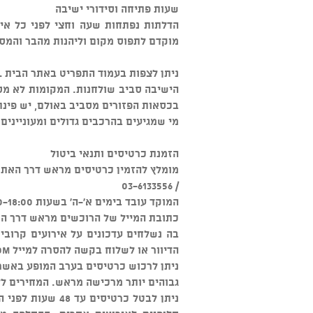
שעות פתיחה וסידורי ישיבה
הדלתות נפתחות שעה וחצי לפני כל איר
מוקדם לתפוס מקום וליהנות מהבר והמס
ניתן לצפות בעמוד התפריט באתר הבית www. talkhouse.co.il, המסעדה אינה כשרה.
הישיבה סביב שולחנות. המקומות לא מס
בכסאות הפזורים מסביב באולם, יש פינת
מי שמגיעים בהרכבים גדולים ומעוניינים
הזמנת כרטיסים ותנאי ביטול
מומלץ להזמין כרטיסים מראש דרך האתר או דרך מוקד "W
/ 03-6133556
המוקד עובד בימים א'-ה' בשעות 09:00-18:00 ובימי ו' 09:00-13:00.
כתובת המייל של הרוכשים מראש דרך האת
בה נשלחים עדכונים על אירועים קרוב
הדיוור או לשלוח בקשה להסרה למייל
om
ניתן לרכוש כרטיסים בערב המופע באשרא
גבוהים יותר מרכישה מראש. המחירים לל