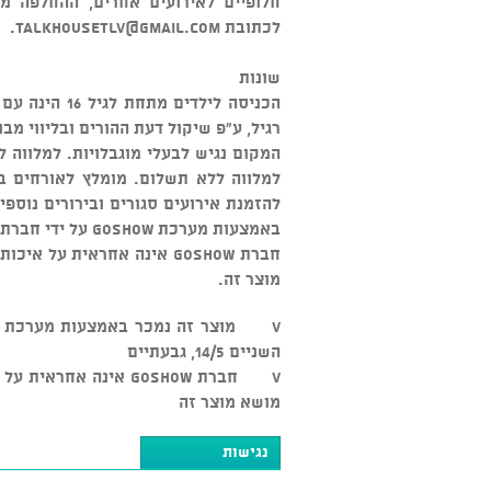
חלופיים לאירועים אחרים, ההחלפה מ
לכתובת
talkhousetlv@gmail.com
.
שונות
הכניסה לילדי
רגיל, ע"פ שיקול דעת ההורים ובליווי מבו
המקום נגיש לבעלי מוגבלויות. למלווה 
למלווה ללא תשלום. מומלץ לאורחים בכ
להזמנת אירועים סגורים ובירורים נוספים: 03-5545500
באמצעות מערכת GOSHOW על ידי חברת טוק האוס בע"מ, ח.פ. 515396059 מרח' השניים 14/5, גבעתיים
חברת GOSHOW אינה אחראית ע
מוצר זה.
השניים 14/5, גבעתיים
v חברת GOSHOW אינה א
מושא מוצר זה
נגישות