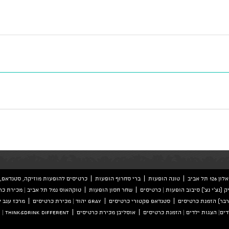
ל אביב
טונה הופעות
ברי סחרוף הופעות
כרטיסים להופעות מוזיקה, סטנדאפ, 
ק (נצ'י נצ') סיבוב הופעות | כרטיסים
שחר חסון הופעות
טוקהאוס נמל תל אביב | מכירת כר
סטנדאפ פקטורי כרטיסים
GRAY יהוד | מכירת כרטיסים
מרכז ענב 
ים| הצגות ילדים | הזמנת כרטיסים
אוסליבן מכירת כרטיסים
Think&Drink Different | הזמנת כרטיסים