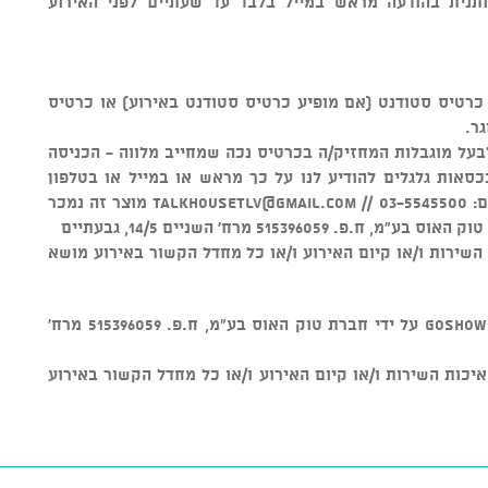
ותנית בהודעה מראש במייל בלבד עד שעתיים לפני האירוע
ם מתחת לגיל 16 הינה עם כרטיס סטודנט (אם מופיע כרטיס סטודנט באירוע) או כרטיס
גר.
לבעל מוגבלות המחזיק/ה בכרטיס נכה שמחייב מלווה - הכניסה
סאות גלגלים להודיע לנו על כך מראש או במייל או בטלפון
 //
talkhousetlv@gmail.com
מוצר זה נמכר
ל איכות השירות ו/או קיום האירוע ו/או כל מחדל הקשור באירוע מושא
v מוצר זה נמכר באמצעות מערכת GOSHOW על ידי חברת טוק האוס בע"מ, ח.פ. 515396059 מרח'
חראית על איכות השירות ו/או קיום האירוע ו/או כל מחדל הקשור באירוע