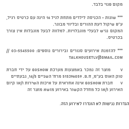
מקום פנוי בלבד.
*** שונות - הכניסה לילדים מתחת לגיל 16 הינה עם כרטיס רגיל,
ע"פ שיקול דעת ההורים ובליווי מבוגר.
המקום נגיש לבעלי מוגבלויות. למלווה לבעל מוגבלות אין צורך
בכרטיס.
*** להזמנת אירועים סגורים ובירורים נוספים: 03-5545500 //
talkhousetlv@gmail.com
v מוצר זה נמכר באמצעות מערכת GOSHOW על ידי חברת
טוק האוס בע"מ, ח.פ. 515396059 מרח' השניים 14/5, גבעתיים
v חברת GOSHOW אינה אחראית על איכות השירות ו/או קיום
האירוע ו/או כל מחדל הקשור באירוע מושא מוצר זה
הגדרות נגישות לא הוגדרו לאירוע הזה.