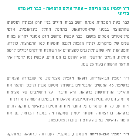
ד"ר יסמין אבו פריחה – עתיד עולם הרפואה - כבר לא מדע
בדיוני
כבר בעת הנוכחית מנתח יושב בבית חולים בניו יורק ומנתח תוספתן
שהתפוצץ בבטנו שלאסטרונאוט בתחנת החלל בינלאומית, אלפי
קילומטרים ממקום מושבו; כבר עכשיו מחשב חזק מסוגל לקרוא מאות
שנים של מחקרים, לנתח מגמות ולנבא תופעות כמו התפרצות כולרה;
והמציאות היא שהשתלת גנים ספציפיים או השתלת חיידקים יכולים לרפא
מחלות. העולם החדשני הוא העולם בו אנו חיים, עכשיו נסו לדמיין איך
תיראה הרפואה בעוד 20 שנה.
ד"ר יסמין אבו-פריחה, רופאה ויזמית מצטיינת, מי שנבחרה פעמיים
ברשימת 40 האנשים המבטיחים בישראל מטעם מגזין גלובס, תתאר את
תהליכי ההתחדשות ברפואה. היא תדבר על הישולבים של מציאות
מדומה, הנדסה גנטית ואינטליגנציה מלאכותית בעולם הרפואה המודרנית
ויחד עם כל זה שומרים על החברתיות והיחסים הבינאישיים והקהילתיים
ברפואה. בהרצאתה תשזור יסמין שמקורותיה במגזר הבדואי, גם את
סיפורה האישי, כאישה פורצת ושוברת מוסכמות.
ד"ר יסמין אבו-פריחה
משמשת, במקביל לעבודתה כרופאה במחלקה