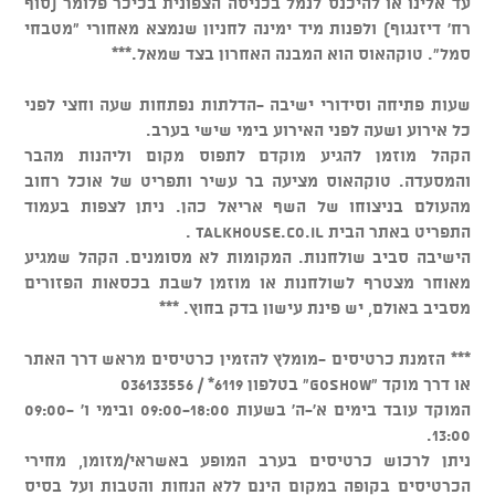
עד אלינו או להיכנס לנמל בכניסה הצפונית בכיכר פלומר (סוף
רח' דיזנגוף) ולפנות מיד ימינה לחניון שנמצא מאחורי "מטבחי
סמל". טוקהאוס הוא המבנה האחרון בצד שמאל.***
שעות פתיחה וסידורי ישיבה -הדלתות נפתחות שעה וחצי לפני
כל אירוע ושעה לפני האירוע בימי שישי בערב.
הקהל מוזמן להגיע מוקדם לתפוס מקום וליהנות מהבר
והמסעדה. טוקהאוס מציעה בר עשיר ותפריט של אוכל רחוב
מהעולם בניצוחו של השף אריאל כהן. ניתן לצפות בעמוד
התפריט באתר הבית talkhouse.co.il .
הישיבה סביב שולחנות. המקומות לא מסומנים. הקהל שמגיע
מאוחר מצטרף לשולחנות או מוזמן לשבת בכסאות הפזורים
מסביב באולם, יש פינת עישון בדק בחוץ. ***
*** הזמנת כרטיסים -מומלץ להזמין כרטיסים מראש דרך האתר
או דרך מוקד "GOSHOW" בטלפון 6119* / 036133556
המוקד עובד בימים א'-ה' בשעות 09:00-18:00 ובימי ו' 09:00-
13:00.
ניתן לרכוש כרטיסים בערב המופע באשראי/מזומן, מחירי
הכרטיסים בקופה במקום הינם ללא הנחות והטבות ועל בסיס