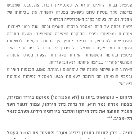
פנימית בבית החולים 'סורוקה', כמנכ"לית חברת GENESIS, שמנגיש
בדיקות סקר גנטיות טרום נישואים במטרה להפחית את שכיחותן של
מחלות גנטיות, בעיקר בקרב האוכלוסייה הבדואית.
יסמין זכתה עד היום במספר פרסים ותארים ובהם 'אות רמון לאיכות,
מנהיגות ומצוינות' ופרס ''החוקרת הצעירה המצטיינת' מטעם החברה
האירופאית לסיסטיק פיברוזיס. יסמין אף נבחרה פעמיים לרשימות
הצעירים המשפיעים בישראל של מגזין 'גלובס' ושל 'פורבס ישראל'.
ביסמין ובסיפור המשפחתי המיוחד שלה ניתן לצפות בסרט התעודה
המרגש "אחריך" שביימה אחותה, רנא אבו פריחה.
האירוע הוא שיתוף פעולה של טוקהאוס ועמותת LEAD. הכנסות האירוע
(בניכוי הוצאות) הם תרומה לעמותת LEAD המסלול לפיתוח מנהיגות
בישראל
מיקום - טוקהאוס ביתן 12 (לא האנגר 12) ממוקם ביריד המזרח,
בצפון מזרח נמל ת"א, על גדות נחל הירקון, צמוד לגשר העץ
העגול החוצה את נחל הירקון ומחבר בין חניון רידינג מערב לנמל
תל-אביב.***
חניה - ניתן לחנות בחניון רידינג מערב ולחצות את הגשר העגול