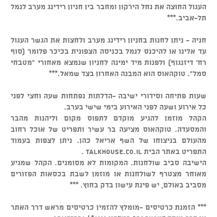
העגול החוצה את נחל הירקון ומחבר בין חניון רידינג מערב לנמל
תל-אביב.***
חניה - ניתן לחנות בחניון רידינג מערב ולחצות את הגשר העגול
עד אלינו או להיכנס לנמל בכניסה הצפונית בכיכר פלומר (סוף
רח' דיזנגוף) ולפנות מיד ימינה לחניון שנמצא מאחורי "מטבחי
סמל". טוקהאוס הוא המבנה האחרון בצד שמאל.***
שעות פתיחה וסידורי ישיבה -הדלתות נפתחות שעה וחצי לפני
כל אירוע ושעה לפני האירוע בימי שישי בערב.
הקהל מוזמן להגיע מוקדם לתפוס מקום וליהנות מהבר
והמסעדה. טוקהאוס מציעה בר עשיר ותפריט של אוכל רחוב
מהעולם בניצוחו של השף אריאל כהן. ניתן לצפות בעמוד
התפריט באתר הבית talkhouse.co.il .
הישיבה סביב שולחנות. המקומות לא מסומנים. הקהל שמגיע
מאוחר מצטרף לשולחנות או מוזמן לשבת בכסאות הפזורים
מסביב באולם, יש פינת עישון בדק בחוץ. ***
*** הזמנת כרטיסים -מומלץ להזמין כרטיסים מראש דרך האתר