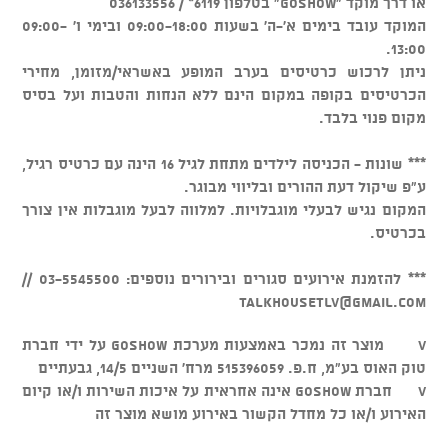
או דרך מוקד "GOSHOW" בטלפון 6119* / 036133556
המוקד עובד בימים א'-ה' בשעות 09:00-18:00 ובימי ו' 09:00-
13:00.
ניתן לרכוש כרטיסים בערב המופע באשראי/מזומן, מחירי
הכרטיסים בקופה במקום הינם ללא הנחות והטבות ועל בסיס
מקום פנוי בלבד.
*** שונות - הכניסה לילדים מתחת לגיל 16 הינה עם כרטיס רגיל,
ע"פ שיקול דעת ההורים ובליווי מבוגר.
המקום נגיש לבעלי מוגבלויות. למלווה לבעל מוגבלות אין צורך
בכרטיס.
*** להזמנת אירועים סגורים ובירורים נוספים: 03-5545500 //
talkhousetlv@gmail.com
v מוצר זה נמכר באמצעות מערכת GOSHOW על ידי חברת
טוק האוס בע"מ, ח.פ. 515396059 מרח' השניים 14/5, גבעתיים
v חברת GOSHOW אינה אחראית על איכות השירות ו/או קיום
האירוע ו/או כל מחדל הקשור באירוע מושא מוצר זה