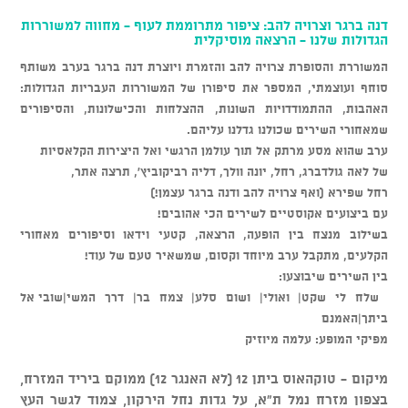
דנה ברגר וצרויה להב: ציפור מתרוממת לעוף - מחווה למשוררות
הגדולות שלנו - הרצאה מוסיקלית
המשוררת והסופרת צרויה להב והזמרת ויוצרת דנה ברגר בערב משותף
סוחף ועוצמתי, המספר את סיפורן של המשוררות העבריות הגדולות:
האהבות, ההתמודדויות השונות, ההצלחות והכישלונות, והסיפורים
שמאחורי השירים שכולנו גדלנו עליהם.
ערב שהוא מסע מרתק אל תוך עולמן הרגשי ואל היצירות הקלאסיות
של לאה גולדברג, רחל, יונה וולך, דליה רביקוביץ’, תרצה אתר,
רחל שפירא (ואף צרויה להב ודנה ברגר עצמן!)
עם ביצועים אקוסטיים לשירים הכי אהובים
!
בשילוב מנצח בין הופעה, הרצאה, קטעי וידאו וסיפורים מאחורי
הקלעים, מתקבל ערב מיוחד וקסום, שמשאיר טעם של עוד
!
בין השירים שיבוצעו:
שלח לי שקט
| ואולי
| ושום סלע
| צמח בר
| דרך המשי|
שובי אל
ביתך
|
האמנם
מפיקי המופע: עלמה מיוזיק
מיקום - טוקהאוס ביתן 12 (לא האנגר 12) ממוקם ביריד המזרח,
בצפון מזרח נמל ת"א, על גדות נחל הירקון, צמוד לגשר העץ