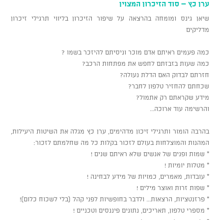
ערן כץ – סוד הזיכרון המצוין
שיאן גינס ומומחה בהרצאה על שיפור הזיכרון בליווי תרגילי זיכרון
מדליקים
כמה פעמים ראיתם אדם מוכר וניסיתם להיזכר בשמו ?
כמה שעות בזבזתם לחפש את מפתחות הרכב?
חזרתם לבדוק האם הדלת נעולה?
שכחתם להחזיר טלפון לחבר?
מידע שקראתם רק אתמול?
והרשימה עוד ארוכה...
בהרבה הומור ותרגילי זיכון מדהימים, ערן כץ מגלה את השיטות היעילות,
המהנות והמוצלחות בעולם לזכור בקלות כל מה שחלמתם לזכור:
* שמות ופנים של אנשים שלא ראיתם שנים !
* מטלות יומיות !
* עובדות, מאמרים, כמויות של מידע לבחינה !
* שפות זרות ואוצר מילים !
* פרזנטציות, הרצאות... ולדבר בחופשיות לפני קהל (בלי לשכוח כלום)!
* מספרי טלפון, תאריכים, נתונים פיננסים וטכניים !