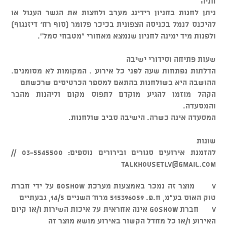
חניה
ניתן לחנות בחניון רידינג מערב ולחצות את הגשר העגול או
להיכנס לנמל בכניסה הצפונית בכיכר פלומר (סוף רח' דיזנגוף)
ולפנות מיד ימינה לחניון שנמצא מאחורי "מטבחי סמל".
שעות פתיחה וסידורי ישיבה
הדלתות נפתחות שעה לפני כל אירוע . המקומות לא מסומנים.
ההושבה היא בשולחנות בהתאם למספר הכרטיסים שרכשתם
הקהל מוזמן להגיע מוקדם לתפוס מקום וליהנות מהבר
והמסעדה.
המסעדה אינה כשרה. הישיבה סביב שולחנות.
שונות
להזמנת אירועים סגורים ובירורים נוספים: 03-5545500 //
talkhousetlv@gmail.com
v מוצר זה נמכר באמצעות מערכת GOSHOW על ידי חברת
טוק האוס בע"מ, ח.פ. 515396059 מרח' השניים 14/5, גבעתיים
v חברת GOSHOW אינה אחראית על איכות השירות ו/או קיום
האירוע ו/או כל מחדל הקשור באירוע מושא מוצר זה