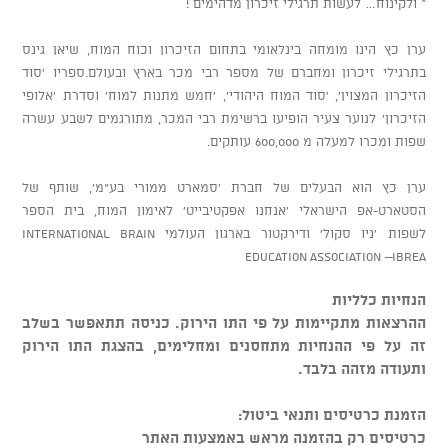
* ולקינוח… לעשות תרגילי זיכרון מדהימים !
ערן כץ הינו מומחה בינלאומי בתחום הזיכרון וכוח המוח, שיאן גינס
בתרגילי זיכרון ומחברם של מספר רבי מכר בארץ ובעולם.ספריו 'סוד
הזיכרון המצוין', 'סוד המוח היהודי', 'חמש מתנות למוח' וסדרת 'אלופי
הזיכרון' לנוער צעיר הופיעו ברשימת רבי המכר, מתורגמים לשבע עשרה
שפות ומכרו למעלה מ 600,000 עותקים.
ערן כץ הוא הבעלים של חברת 'סמארט ממורי בע"מ', שותף של
הסטארט-אפ הישראלי 'אנחנו אפקטיבייט' לאימון המוח, בית הספר
לשפות 'ניו סקול' ודירקטור בארגון העולמי International Brain
Education Association –IBREA
הנחיות כלליות
ההרצאות מתקיימות על פי התו הירוק. כניסה תתאפשר בשלב
זה על פי ההנחיות מתחסנים ומחלימים, בהצגת התו הירוק
ותעודה מזהה בלבד.
הזמנת כרטיסים ותנאי ביטול:
כרטיסים רק בהזמנה מראש באמצעות האתר