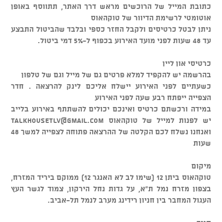
כתובת המייל של הרוכשים מראש דרך האתר, תתווסף באופן
אוטומטי לרשימת הדיוור של טוקהאוס
ניתן לבטל כרטיסים ולקבל החזר כספי ובלבד שהביטול התבצע
עד 48 שעות לפני מועד האירוע בכפוף ל-5% דמי ביטול.
כרטיסי און ליין
בהרשמה יש להקפיד למלא פרטים גם של מייל וגם של טלפון
כשעתיים לפני האירוע יישלח אליכם לינק להרצאה . חדר
הצפייה ייפתח רבע שעה לפני האירוע
במידה ורכשתם כרטיס ואינכם יכולים להשתתף באירוע בלייב
יש לפנות למייל של טוקהאוס
talkhousetlv@gmail.com
ואנחנו נשלח לכם הקלטה של ההרצאה פתוחה לצפייה למשך 48
שעות
מיקום
טוקהאוס ביתן 12 (שימו לב לא האנגר 12) ממוקם ביריד המזרח,
בצפון מזרח נמל ת"א, על גדות נחל הירקון, צמוד לגשר העץ
העגול המחבר בין חניון רידינג מערב לנמל תל-אביב.