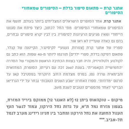
אתגר קרת – פתאום סיפור בדלת – הסיפורים שמאחורי
הסיפורים
אתגר קרת
, אחד הסופרים הישראלים המצליחים ביותר בעולם, חושף את
הסיפורים שמאחורי הסיפורים: מתי החל לכתוב, כיצד פיתח את סגנונו
הייחודי ומאין מגיעים הרעיונות לסיפוריו. בין לבין יקרא סיפורים נבחרים,
בהם גם כאלה שעדיין לא ראו אור.
ספריו של אתגר קרת (צנורות, געגועיי לקיסינג'ר, הקייטנה של קנלר,
פתאום דפיקה בדלת, ספרי ילדים) תורגמו ליותר מ-40 שפות. הוא כתב גם
לקולנוע ולטלוויזיה, והיה חבר בצוות הכתיבה הראשון והמקורי של הסדרה
"החמישייה הקאמרית". בשנת 2007 זכה עם רעייתו, הסופרת, המחזאית
והבימאית שירה גפן, בפרס מצלמת הזהב היוקרתי בפסטיבל קאן על
סרטם "מדוזות". ספרו האחרון "שבע השנים הטובות" נבחר על ידי הגרדיאן
הבריטי לאחד מהספרים הטובים לשנת 2015.
מיקום - טוקהאוס ביתן 12 (לא האנגר 12) ממוקם ביריד המזרח,
בצפון מזרח נמל ת"א, על גדות נחל הירקון, צמוד לגשר העץ
העגול החוצה את נחל הירקון ומחבר בין חניון רידינג מערב לנמל
תל-אביב.***