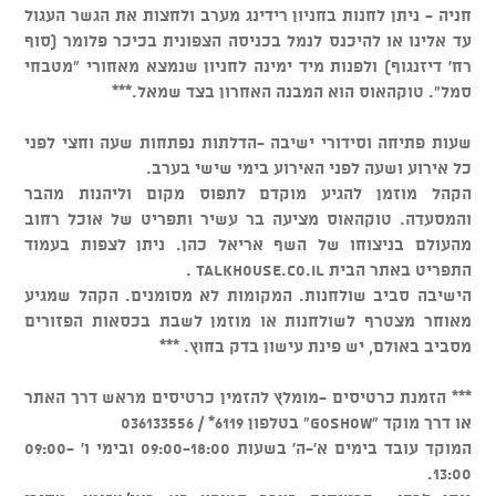
חניה - ניתן לחנות בחניון רידינג מערב ולחצות את הגשר העגול
עד אלינו או להיכנס לנמל בכניסה הצפונית בכיכר פלומר (סוף
רח' דיזנגוף) ולפנות מיד ימינה לחניון שנמצא מאחורי "מטבחי
סמל". טוקהאוס הוא המבנה האחרון בצד שמאל.***
שעות פתיחה וסידורי ישיבה -הדלתות נפתחות שעה וחצי לפני
כל אירוע ושעה לפני האירוע בימי שישי בערב.
הקהל מוזמן להגיע מוקדם לתפוס מקום וליהנות מהבר
והמסעדה. טוקהאוס מציעה בר עשיר ותפריט של אוכל רחוב
מהעולם בניצוחו של השף אריאל כהן. ניתן לצפות בעמוד
התפריט באתר הבית talkhouse.co.il .
הישיבה סביב שולחנות. המקומות לא מסומנים. הקהל שמגיע
מאוחר מצטרף לשולחנות או מוזמן לשבת בכסאות הפזורים
מסביב באולם, יש פינת עישון בדק בחוץ. ***
*** הזמנת כרטיסים -מומלץ להזמין כרטיסים מראש דרך האתר
או דרך מוקד "GOSHOW" בטלפון 6119* / 036133556
המוקד עובד בימים א'-ה' בשעות 09:00-18:00 ובימי ו' 09:00-
13:00.