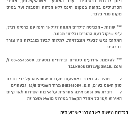
ניתן לרכוש כרטיסים בערב המופע באשראי/מזומן, מחירי
הכרטיסים בקופה במקום הינם ללא הנחות והטבות ועל בסיס
מקום פנוי בלבד.
*** שונות - הכניסה לילדים מתחת לגיל 16 הינה עם כרטיס רגיל,
ע"פ שיקול דעת ההורים ובליווי מבוגר.
המקום נגיש לבעלי מוגבלויות. למלווה לבעל מוגבלות אין צורך
בכרטיס.
*** להזמנת אירועים סגורים ובירורים נוספים: 03-5545500 //
talkhousetlv@gmail.com
v מוצר זה נמכר באמצעות מערכת GOSHOW על ידי חברת
טוק האוס בע"מ, ח.פ. 515396059 מרח' השניים 14/5, גבעתיים
v חברת GOSHOW אינה אחראית על איכות השירות ו/או קיום
האירוע ו/או כל מחדל הקשור באירוע מושא מוצר זה
הגדרות נגישות לא הוגדרו לאירוע הזה.