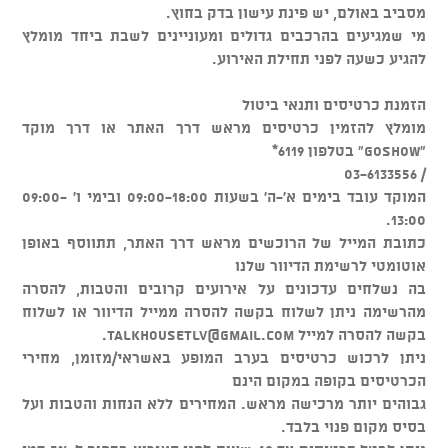
מסביב באולם, יש פינת עישון בדק בחוץ.
מי שמגיעים בהרכבים גדולים ומעוניינים לשבת ביחד מומלץ
להגיע כשעה לפני תחילת האירוע.
הזמנת כרטיסים ותנאי ביטול
מומלץ להזמין כרטיסים מראש דרך האתר או דרך מוקד
"GOSHOW" בטלפון 6119*
/ 03-6133556
המוקד עובד בימים א'-ה' בשעות 09:00-18:00 ובימי ו' 09:00-
13:00.
כתובת המייל של הרוכשים מראש דרך האתר, תתווסף באופן
אוטומטי לרשימת הדיוור שלנו
בה נשלחים עדכונים על אירועים קרובים והטבות, להסרה
מהרשימה ניתן לשלוח בקשה להסרה ממייל הדיוור או לשלוח
בקשה להסרה למייל
talkhousetlv@gmail.com
.
ניתן לרכוש כרטיסים בערב המופע באשראי/מזומן, מחירי
הכרטיסים בקופה במקום הינם
גבוהים יותר מרכישה מראש. המחירים ללא הנחות והטבות ועל
בסיס מקום פנוי בלבד.