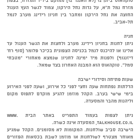
טוקהאוס ביתן 12 (לא האנגר 12) ממוקם ביריד המזרח, בצפון
מזרח נמל ת"א, על גדות נחל הירקון, צמוד לגשר העץ העגול
החוצה את נחל הירקון ומחבר בין חניון רידינג מערב לנמל
תל-אביב.
חניה
ניתן לחנות בחניון רידינג מערב ולחצות את הגשר העגול עד
אלינו או להיכנס לנמל בכניסה הצפונית בכיכר פלומר (סוף רח'
דיזנגוף) ולפנות מיד ימינה לחניון שנמצא מאחורי "מטבחי
סמל". טוקהאוס הוא המבנה האחרון בצד שמאל.
שעות פתיחה וסידורי ישיבה
הדלתות נפתחות שעה וחצי לפני כל אירוע, ושעה לפני האירוע
בימי שישי בערב. הקהל מוזמן להגיע מוקדם לתפוס מקום
וליהנות מהבר והמסעדה.
ניתן לצפות בעמוד התפריט באתר הבית www.
talkhouse.co.il, המסעדה אינה כשרה.
הישיבה סביב שולחנות. המקומות לא מסומנים. הקהל שמגיע
מאוחר מצטרף לשולחנות או מוזמן לשבת בכסאות הפזורים