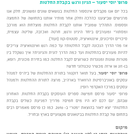
פרופ' יוסי יסעור – הגיון ורגש בקבלת החלטות
בכל יום אנו מקבלים אינספור החלטות בנושאים שונים ומשונים, חלק אנו
מרגישים שביצענו כהלכה וחלק אחר מותיר אותנו בתחושה של החמצה
ופספוס. התהליך שמוביל אותנו לקבלת החלטות מוצלחת הוא מורכב
ומסתורי ומעורבים ביחד היגיון ורגש, חרטה ואכזבה, שליטה עצמית,
סיכויים וסיכונים, אינטואיציה, סטטוס-קוו (ועוד).
אז מהי הדרך הנכונה לקבל החלטות? עד כמה רגש ואינטואיציה צריכים
להיות מעורבים בהחלטות ועד כמה הדרך לוגית והגיונית? איך נשקלל בין
מטרות שונות ומנוגדות כשרוצים לקבל החלטה כמו בחירת מכונית, רופא,
בן-זוג או איזה מכשיר טכנולוגי חדש?
פרופ' יוסי יסעור
, בעל תואר דוקטור בתורת ההחלטות של ביה"ס למנהל
עסקים באוניברסיטת הרווארד בארה"ב, מרצה לתורת ההחלטות ולמנהל
עסקים במרכז האקדמי רופין.
פרופ' יסעור פרסם חמישה ספרים העוסקים בקבלת החלטות. האחרון
שבהם, "גם לכם לא היו מים חמים? מדריך למניעת כשלים בקבלת
החלטות" יצא לאור בהוצאת "מטר" ב- 2010. כמו כן פרסם מאמרים רבים
בתחום של קבלת החלטות בביטאונים מקצועיים בארץ ובחו"ל.
מיקום