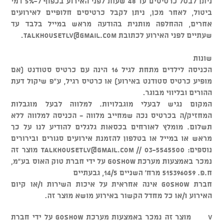
ניתן לבטל כרטיסים עד 48 שעות לפני האירוע בכפוף ל-5% דמי
ביטול, לאחר מכן, ניתן לקבל כרטיסים חלופיים לאירועים
אחרים, ההחלפה מותנית בהודעה מראש במייל בלבד עד
שעתיים לפני האירוע לכתובת
talkhousetlv@gmail.com
.
שונות
הכניסה לילדים מתחת לגיל 16 הינה עם כרטיס סטודנט (אם
מופיע כרטיס סטודנט באירוע) או כרטיס רגיל, ע"פ שיקול דעת
ההורים ובליווי מבוגר.
המקום נגיש לבעלי מוגבלויות. למלווה לבעל מוגבלות
המחזיק/ה בכרטיס נכה שמחייב מלווה - הכניסה למלווה ללא
תשלום. מומלץ לאורחים בכסאות גלגלים להודיע לנו על כך
מראש או במייל או בטלפון להזמנת אירועים סגורים ובירורים
נוספים: 03-5545500 //
talkhousetlv@gmail.com
מוצר זה
נמכר באמצעות מערכת GOSHOW על ידי חברת טוק האוס בע"מ,
ח.פ. 515396059 מרח' השניים 14/5, גבעתיים
חברת GOSHOW אינה אחראית על איכות השירות ו/או קיום
האירוע ו/או כל מחדל הקשור באירוע מושא מוצר זה.
v מוצר זה נמכר באמצעות מערכת GOSHOW על ידי חברת