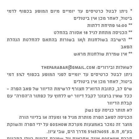
* ניתן לבטל כרטיסים עד יומיים מיום המופע בכפוף לדמי
ביטול, לאחר מכן אין ביטולים
** 14:00 פתיחת דלתות
** הכניסה מתחת לגיל 18 אסורה בהחלט
** הישיבה בשולחנות ו/או בשורות בהתאם להחלטת הנהלת
הפאב
** אין שמירת שולחנות מראש
לשאלות ובירורים:
theparabar@gmail.com
ניתן לבטל כרטיסים עד יומיים לפני המופע בכפוף ל5% דמי
ביטול, לאחר מכן אין ביטולים
שים לב, כתובת הדוא"ל תצורף לרשימת הדיוור של פאב הפרה -
ככל שאין ברצונך לקבל דיוור יש ללחוץ על כפתור ה"הסרה" עם
קבלת הדיוור
לא תותר כניסה עם נשק
הכניסה לפאב הפרה מותרת מגיל 18 ומעלה או בליווי הורה
מוצר זה נמכר באמצעות מערכת GOSHOW על ידי הפרה והשוקת
בע"מ, ח.פ. 516576055 מדרך הים, שבי ציון.
חברת GOSHOW אינה אחראית על שמירת זכויות בעלי התכנים