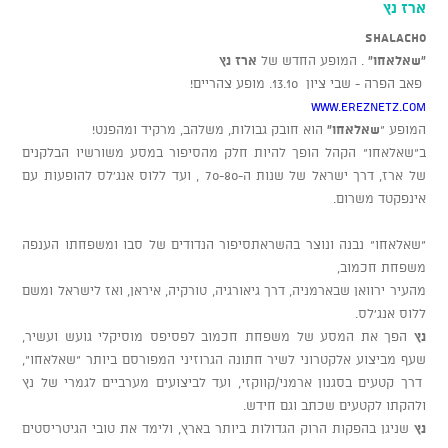
ארז נץ
ShaLacho
"שאלאחו"
. המופע החדש של
ארז נץ
פאב הפרה - שבי ציון 13.10. מופע צהריים!
www.ereznetz.com
המופע "
שאלאחו"
הוא חובק גבולות, משלהב, מרקיד ומהפנט!
ב"שאלאחו" הקהל הופך להיות חלק מהסיפור במסע משורשיו הבלקנים
של ארז, דרך ישראל של שנות ה-70-80 , ועד ללוס אנג'לס להופעות עם
אינפקטד משרום.
"שאלאחו" נבנה ונוצר בהשראתסיפור הנדודים של סבו ומשפחתו הענפה
משפחת חכמוב,
מהעיר ירוואן שבארמניה, דרך גיאורגיה, טורקיה, איראן, ואז לישראל ומשם
ללוס אנג'לס.
נץ
הפך את המסע של משפחת חכמוב לפסיפס מוסיקלי גועש ועשיר,
שעף מביצוע אלקטרוני לשיר חתונה הגרוזיני המפורסם ביותר "שאלאחו",
דרך קטעים בסגנון ארמני/קווקזי, ועד לביצועים מערביים לגמרי של נץ
ולהקתו לקטעים שכתב וגם חידש.
נץ
שניגן בהפקות הרוק הגדולות ביותר בארץ, ולימד את טובי הגיטריסטים