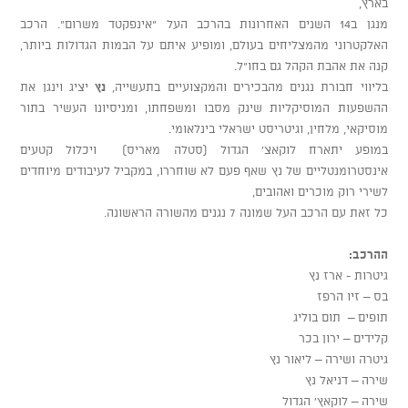
בארץ,
מנגן ב14 השנים האחרונות בהרכב העל "אינפקטד משרום". הרכב
האלקטרוני מהמצליחים בעולם, ומופיע איתם על הבמות הגדולות ביותר,
קנה את אהבת הקהל גם בחו"ל.
בליווי חבורת נגנים מהבכירים והמקצועיים בתעשייה,
נץ
יציג וינגן את
ההשפעות המוסיקליות שינק מסבו ומשפחתו, ומניסיונו העשיר בתור
מוסיקאי, מלחין, וגיטריסט ישראלי בינלאומי.
במופע יתארח לוקאצ' הגדול (סטלה מאריס) ויכלול קטעים
אינסטרומנטליים של נץ שאף פעם לא שוחררו, במקביל לעיבודים מיוחדים
לשירי רוק מוכרים ואהובים,
כל זאת עם הרכב העל שמונה 7 נגנים מהשורה הראשונה.
ההרכב:
גיטרות - ארז נץ
בס – זיו הרפז
תופים – תום בוליג
קלידים – ירון בכר
גיטרה ושירה – ליאור נץ
שירה – דניאל נץ
שירה – לוקאץ' הגדול