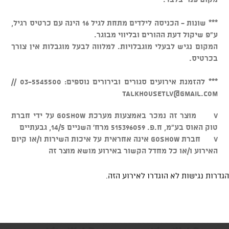
*** שונות - הכניסה לילדים מתחת לגיל 16 הינה עם כרטיס רגיל,
ע"פ שיקול דעת ההורים ובליווי מבוגר.
המקום נגיש לבעלי מוגבלויות. למלווה לבעל מוגבלות אין צורך
בכרטיס.
*** להזמנת אירועים סגורים ובירורים נוספים: 03-5545500 //
talkhousetlv@gmail.com
v מוצר זה נמכר באמצעות מערכת GOSHOW על ידי חברת
טוק האוס בע"מ, ח.פ. 515396059 מרח' השניים 14/5, גבעתיים
v חברת GOSHOW אינה אחראית על איכות השירות ו/או קיום
האירוע ו/או כל מחדל הקשור באירוע מושא מוצר זה
הגדרות נגישות לא הוגדרו לאירוע הזה.