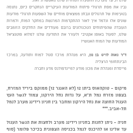
נבין את מפת תרגולי פיתוח המודעות העיקריים הנחקרים כיום, נתנסה
בטעימות של תרגולים ונבחן ממצאים מוחיים של השפעות תרגולי מודעות
שונים אלו ונלמד איך לאור ההתקדמות המרגשת במחקר המוח, ולמרות
העובדה שהפיתוחים הטכנולוגים ברובם מעודדים את החלקים הזומבים
שלנו, לפעול באופן אקטיבי ולעורר את התודעה שלנו למלוא פוטנציאל
המודעות של המוח האנושי?
ד"ר נאוה לויט בן נון,
היא מנהלת מרכז סגול למוח ותודעה, במרכז
הבינתחומי הרצליה
מייסדת ומנהלת את מכון מודע למיינדפולנס מדע וחברה
מיקום - טוקהאוס ביתן 12 (לא האנגר 12) ממוקם ביריד המזרח,
בצפון מזרח נמל ת"א, על גדות נחל הירקון, צמוד לגשר העץ
העגול החוצה את נחל הירקון ומחבר בין חניון רידינג מערב לנמל
תל-אביב.***
חניה - ניתן לחנות בחניון רידינג מערב ולחצות את הגשר העגול
עד אלינו או להיכנס לנמל בכניסה הצפונית בכיכר פלומר (סוף