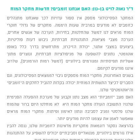
ד"ר נאוה לויט בן-נון: האם אנחנו זומבים? חדשות מחקר המוח
המחקר הפסיכולוגי מספק אין ספור עדויות לכך שאנחנו מתנהלים
כזומבים לא מודעים במרבית שעות היממה. מחקרים של גדולי חוקרי
המוח מראים לנו למשל שהחלטות, בחירות, הערכה של אנשים אחרים,
הערכה מצבי מציאות, התנהגויות חברתיות, גיבוש דעות פוליטיות,
ביצועים במצבי אתגר, יכולת הזיכרון, מתרחשים בדרך כלל באופן
אוטומטי, נתונים להשפעה של מניפולציות חברתיות, ונוצרים מתוך
אשליות תפיסתיות ומגורמים ביולוגיים (למשל רמות הורמונים), שלרוב
איננו מודעים לקיומם.
בשנים האחרונות, מחקרי המוח מספקים גיבוי לממצאים הפסיכולוגים, וגם
הסברים לכיצד התשתית המוחית יכולה בקלות להוביל לחלקים ה"זומבים"
וה"אוטומטים" שלנו.
האם מצב "זומביות" הוא מצב נתון וקבוע של מערכת ההפעלה הפנימית
שלנו? התשובה העולה מחקר המוח היא לא מוחלט! היום ברור שהמוח
שלנו פלסטי ומגיב לסביבה ונתון לאימון ופיתוח. מחקרי המוח מראים
שאפשר לאמן את עצמנו להיות מודעים יותר.
בהרצאה נסקור דוגמאות מחקריות מדאיגות לזומביות שלנו, ננסה להבין
אילו גורמים ביולוגיים, מנטאליים וסביבתיים יכולים להשפיע על ההתנהגות
שלנו וכיצד מערכת ההפעלה המוחית שלנו מאפשרת זאת.