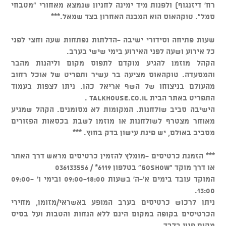
רח' דיזנגוף) ולפנות מיד ימינה לחניון שנמצא מאחורי "מטבחי
סמל". טוקהאוס הוא המבנה האחרון בצד שמאל.***
שעות פתיחה וסידורי ישיבה -הדלתות נפתחות שעה וחצי לפני
כל אירוע ושעה לפני האירוע בימי שישי בערב.
הקהל מוזמן להגיע מוקדם לתפוס מקום וליהנות מהבר
והמסעדה. טוקהאוס מציעה בר עשיר ותפריט של אוכל רחוב
מהעולם בניצוחו של השף אריאל כהן. ניתן לצפות בעמוד
התפריט באתר הבית talkhouse.co.il .
הישיבה סביב שולחנות. המקומות לא מסומנים. הקהל שמגיע
מאוחר מצטרף לשולחנות או מוזמן לשבת בכסאות הפזורים
מסביב באולם, יש פינת עישון בדק בחוץ. ***
*** הזמנת כרטיסים -מומלץ להזמין כרטיסים מראש דרך האתר
או דרך מוקד "GOSHOW" בטלפון 6119* / 036133556
המוקד עובד בימים א'-ה' בשעות 09:00-18:00 ובימי ו' 09:00-
13:00.
ניתן לרכוש כרטיסים בערב המופע באשראי/מזומן, מחירי
הכרטיסים בקופה במקום הינם ללא הנחות והטבות ועל בסיס
מקום פנוי בלבד.