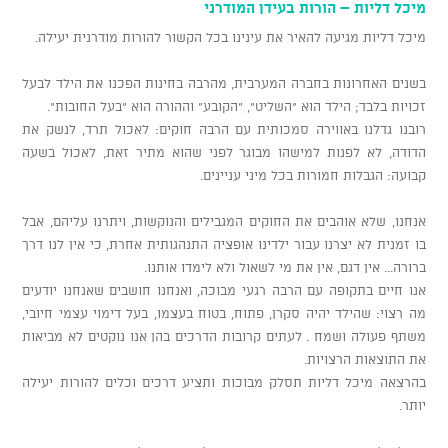
מיכל דליות – הורות בעידן המודרני
מיכל דליות מגיעה להאיר את עינינו בכל הקשור להורות מודרנית יעילה.
בשנים האחרונות בחברה המערבית, מהרבה בחינות הפכנו את הילד לבעל
זכויות בלבד; הילד הוא "השליט", "הקובע" וההורה הוא "בעל החובות".
רובנו גדלנו באווירה סמכותית עם הרבה חוקים: לאכול תרד, לנשק את
הדודה, לא לפנות למישהו מבוגר לפני שהוא מתיר זאת, לאכול בשעה
קבועה: הגבלות חמורות בכל מיני עניינים.
אנחנו, שלא אוהבים את החוקים המגבילים והנוקשות, ויתרנו עליהם, אבל
בו זמנית לא יצרנו עבור ילדינו אופציה התנהגותית אחרת, כי אין לנו דרך
ברורה... אין דגם, אין את מי לשאול ולא לימדו אותנו.
אנו חיים בתקופה עם הרבה רגעי מבוכה, ואנחנו חושבים שאנחנו יודעים
מה רצוי: שהילד יהיה סקרן, פתוח, בטוח בעצמו, בעל דימוי עצמי חיובי,
משתף פעולה ושמח . לעתים קרובות הדרכים בהן אנו נוקטים לא מביאות
את התוצאות הרצויות.
בהרצאה מיכל דליות תסלק מבוכות ותציע דרכים וכלים להורות יעילה
יותר.