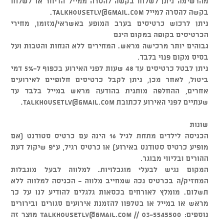
מהרשימה ניתן לשלוח בקשה להסרה ממייל הדיוור או לשלוח
בקשה להסרה למייל
talkhousetlv@gmail.com
.
ניתן לרכוש כרטיסים בערב המופע באשראי/מזומן, מחירי
הכרטיסים בקופה במקום הינם
גבוהים יותר מרכישה מראש. המחירים ללא הנחות והטבות ועל
בסיס מקום פנוי בלבד.
ניתן לבטל כרטיסים עד 48 שעות לפני האירוע בכפוף ל-5% דמי
ביטול, לאחר מכן, ניתן לקבל כרטיסים חלופיים לאירועים
אחרים, ההחלפה מותנית בהודעה מראש במייל בלבד עד
שעתיים לפני האירוע לכתובת
talkhousetlv@gmail.com
.
שונות
הכניסה לילדים מתחת לגיל 16 הינה עם כרטיס סטודנט (אם
מופיע כרטיס סטודנט באירוע) או כרטיס רגיל, ע"פ שיקול דעת
ההורים ובליווי מבוגר.
המקום נגיש לבעלי מוגבלויות. למלווה לבעל מוגבלות
המחזיק/ה בכרטיס נכה שמחייב מלווה - הכניסה למלווה ללא
תשלום. מומלץ לאורחים בכסאות גלגלים להודיע לנו על כך
מראש או במייל או בטלפון להזמנת אירועים סגורים ובירורים
נוספים: 03-5545500 //
talkhousetlv@gmail.com
מוצר זה