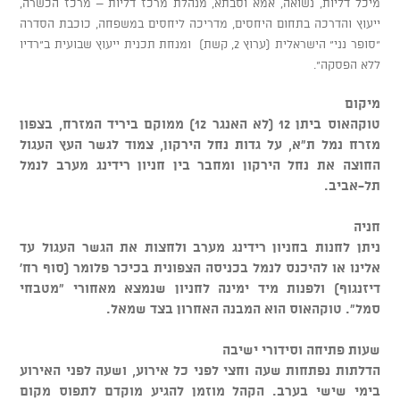
מיכל דליות, נשואה, אמא וסבתא, מנהלת מרכז דליות – מרכז הכשרה,
ייעוץ והדרכה בתחום היחסים, מדריכה ליחסים במשפחה, כוכבת הסדרה
"סופר נני" הישראלית (ערוץ 2, קשת) ומנחת תכנית ייעוץ שבועית ב"רדיו
ללא הפסקה".
מיקום
טוקהאוס ביתן 12 (לא האנגר 12) ממוקם ביריד המזרח, בצפון
מזרח נמל ת"א, על גדות נחל הירקון, צמוד לגשר העץ העגול
החוצה את נחל הירקון ומחבר בין חניון רידינג מערב לנמל
תל-אביב.
חניה
ניתן לחנות בחניון רידינג מערב ולחצות את הגשר העגול עד
אלינו או להיכנס לנמל בכניסה הצפונית בכיכר פלומר (סוף רח'
דיזנגוף) ולפנות מיד ימינה לחניון שנמצא מאחורי "מטבחי
סמל". טוקהאוס הוא המבנה האחרון בצד שמאל.
שעות פתיחה וסידורי ישיבה
הדלתות נפתחות שעה וחצי לפני כל אירוע, ושעה לפני האירוע
בימי שישי בערב. הקהל מוזמן להגיע מוקדם לתפוס מקום