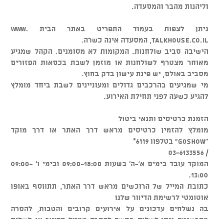
וליהנות מהבר והמסעדה.
ניתן לצפות בעמוד התפריט באתר הבית www.
talkhouse.co.il, המסעדה אינה כשרה.
הישיבה סביב שולחנות. המקומות לא מסומנים. הקהל שמגיע
מאוחר מצטרף לשולחנות או מוזמן לשבת בכסאות הפזורים
מסביב באולם, יש פינת עישון בדק בחוץ.
מי שמגיעים בהרכבים גדולים ומעוניינים לשבת ביחד מומלץ
להגיע כשעה לפני תחילת האירוע.
הזמנת כרטיסים ותנאי ביטול
מומלץ להזמין כרטיסים מראש דרך האתר או דרך מוקד
"GOSHOW" בטלפון 6119*
/ 03-6133556
המוקד עובד בימים א'-ה' בשעות 09:00-18:00 ובימי ו' 09:00-
13:00.
כתובת המייל של הרוכשים מראש דרך האתר, תתווסף באופן
אוטומטי לרשימת הדיוור שלנו
בה נשלחים עדכונים על אירועים קרובים והטבות, להסרה