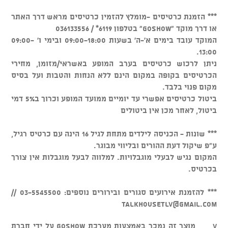
*** הזמנת כרטיסים -מומלץ להזמין כרטיסים מראש דרך האתר
או דרך מוקד "GOSHOW" בטלפון 6119* / 036133556
המוקד עובד בימים א'-ה' בשעות 09:00-18:00 ובימי ו' 09:00-
13:00.
ניתן לרכוש כרטיסים בערב המופע באשראי/מזומן, מחירי
הכרטיסים בקופה במקום הינם ללא הנחות והטבות ועל בסיס
מקום פנוי בלבד.
ביטול כרטיסים אפשרי עד יומיים ממועד המופע וכרוך ב5% דמי
ביטול, לאחר מכן אין ביטולים
*** שונות - הכניסה לילדים מתחת לגיל 16 הינה עם כרטיס רגיל,
ע"פ שיקול דעת ההורים ובליווי מבוגר.
המקום נגיש לבעלי מוגבלויות. למלווה לבעל מוגבלות אין צורך
בכרטיס.
*** להזמנת אירועים סגורים ובירורים נוספים: 03-5545500 //
talkhousetlv@gmail.com
v מוצר זה נמכר באמצעות מערכת GOSHOW על ידי חברת