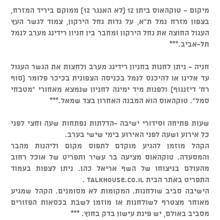
מיקום - טוקהאוס ביתן 12 (לא האנגר 12) ממוקם ביריד המזרח,
בצפון מזרח נמל ת"א, על גדות נחל הירקון, צמוד לגשר העץ
העגול החוצה את נחל הירקון ומחבר בין חניון רידינג מערב לנמל
תל-אביב.***
חניה - ניתן לחנות בחניון רידינג מערב ולחצות את הגשר העגול
עד אלינו או להיכנס לנמל בכניסה הצפונית בכיכר פלומר (סוף
רח' דיזנגוף) ולפנות מיד ימינה לחניון שנמצא מאחורי "מטבחי
סמל". טוקהאוס הוא המבנה האחרון בצד שמאל.***
שעות פתיחה וסידורי ישיבה -הדלתות נפתחות שעה וחצי לפני
כל אירוע ושעה לפני האירוע בימי שישי בערב.
הקהל מוזמן להגיע מוקדם לתפוס מקום וליהנות מהבר
והמסעדה. טוקהאוס מציעה בר עשיר ותפריט של אוכל רחוב
מהעולם בניצוחו של השף אריאל כהן. ניתן לצפות בעמוד
התפריט באתר הבית talkhouse.co.il .
הישיבה סביב שולחנות. המקומות לא מסומנים. הקהל שמגיע
מאוחר מצטרף לשולחנות או מוזמן לשבת בכסאות הפזורים
מסביב באולם, יש פינת עישון בדק בחוץ. ***