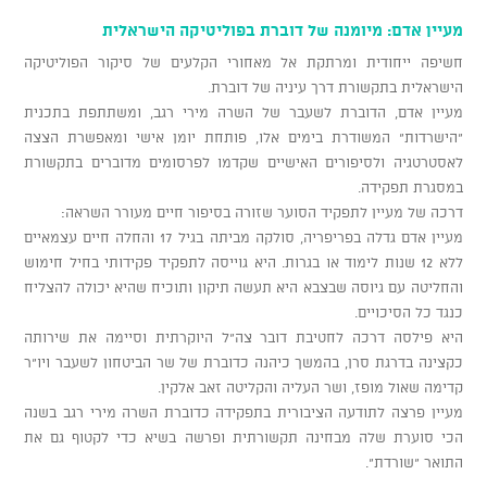
מעיין אדם: מיומנה של דוברת בפוליטיקה הישראלית
חשיפה ייחודית ומרתקת אל מאחורי הקלעים של סיקור הפוליטיקה
הישראלית בתקשורת דרך עיניה של דוברת.
מעיין אדם, הדוברת לשעבר של השרה מירי רגב, ומשתתפת בתכנית
"הישרדות" המשודרת בימים אלו, פותחת יומן אישי ומאפשרת הצצה
לאסטרטגיה ולסיפורים האישיים שקדמו לפרסומים מדוברים בתקשורת
במסגרת תפקידה.
דרכה של מעיין לתפקיד הסוער שזורה בסיפור חיים מעורר השראה:
מעיין אדם גדלה בפריפריה, סולקה מביתה בגיל 17 והחלה חיים עצמאיים
ללא 12 שנות לימוד או בגרות. היא גוייסה לתפקיד פקידותי בחיל חימוש
והחליטה עם גיוסה שבצבא היא תעשה תיקון ותוכיח שהיא יכולה להצליח
כנגד כל הסיכויים.
היא פילסה דרכה לחטיבת דובר צה"ל היוקרתית וסיימה את שירותה
כקצינה בדרגת סרן, בהמשך כיהנה כדוברת של שר הביטחון לשעבר ויו"ר
קדימה שאול מופז, ושר העליה והקליטה זאב אלקין.
מעיין פרצה לתודעה הציבורית בתפקידה כדוברת השרה מירי רגב בשנה
הכי סוערת שלה מבחינה תקשורתית ופרשה בשיא כדי לקטוף גם את
התואר "שורדת".