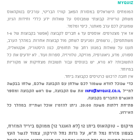
MYQuiz
המומחים הישראלים במסורת הפאב קוויז הבריטי, עורכים בטוקהאוס
משחק טריוויה קבוצתי שמבוסס על שאלות ידע כללי וחידות הגיון,
שמעניק לכם ערב מאתגר, כיפי ומלמד.
אז איך מצטרפים: אוספים עד 6 חברים לקבוצה (אפשר בקבוצות של 1-6
משתתפים) , נרשמים, ומגיעים לשחק מול קבוצות אחרות. במהלך הערב,
תענו על שאלות במגוון רחב של תחומים, כגון היסטוריה, אקטואליה,
ספורט, מדע, גיאוגרפיה, מוזיקה, טלוויזיה, ספרות ועוד.. לא יודעים את כל
התשובות? לא נורא, יש בונוסים עבור תשובות מצחיקות או מקוריות
במיוחד.
אין חובה לרכוש כרטיסים כקבוצה ביחד.
כדי שנוכל לוודא ששמור לכם שולחן עם הקבוצה שלכם, שלחו בבקשה
למייל
info@myquiz.co.il
את שם הקבוצה, שם ראש הקבוצה ומספר
האנשים החברים בקבוצה.
פתיחת דלתות משעה 20:00. ניתן להזמין אוכל ושתייה במהלך כל
האירוע.
מיקום - טוקהאוס ביתן 12 (לא האנגר 12) ממוקם ביריד המזרח,
בצפון מזרח נמל ת"א, על גדות נחל הירקון, צמוד לגשר העץ