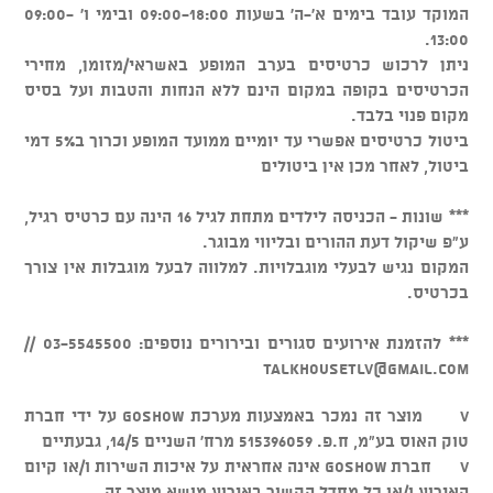
המוקד עובד בימים א'-ה' בשעות 09:00-18:00 ובימי ו' 09:00-
13:00.
ניתן לרכוש כרטיסים בערב המופע באשראי/מזומן, מחירי
הכרטיסים בקופה במקום הינם ללא הנחות והטבות ועל בסיס
מקום פנוי בלבד.
ביטול כרטיסים אפשרי עד יומיים ממועד המופע וכרוך ב5% דמי
ביטול, לאחר מכן אין ביטולים
*** שונות - הכניסה לילדים מתחת לגיל 16 הינה עם כרטיס רגיל,
ע"פ שיקול דעת ההורים ובליווי מבוגר.
המקום נגיש לבעלי מוגבלויות. למלווה לבעל מוגבלות אין צורך
בכרטיס.
*** להזמנת אירועים סגורים ובירורים נוספים: 03-5545500 //
talkhousetlv@gmail.com
v מוצר זה נמכר באמצעות מערכת GOSHOW על ידי חברת
טוק האוס בע"מ, ח.פ. 515396059 מרח' השניים 14/5, גבעתיים
v חברת GOSHOW אינה אחראית על איכות השירות ו/או קיום
האירוע ו/או כל מחדל הקשור באירוע מושא מוצר זה