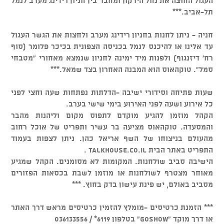
העגול החוצה את נחל הירקון ומחבר בין חניון רידינג מערב לנמל
תל-אביב.***
חניה - ניתן לחנות בחניון רידינג מערב ולחצות את הגשר העגול
עד אלינו או להיכנס לנמל בכניסה הצפונית בכיכר פלומר (סוף
רח' דיזנגוף) ולפנות מיד ימינה לחניון שנמצא מאחורי "מטבחי
סמל". טוקהאוס הוא המבנה האחרון בצד שמאל.***
שעות פתיחה וסידורי ישיבה -הדלתות נפתחות שעה וחצי לפני
כל אירוע ושעה לפני האירוע בימי שישי בערב.
הקהל מוזמן להגיע מוקדם לתפוס מקום וליהנות מהבר
והמסעדה. טוקהאוס מציעה בר עשיר ותפריט של אוכל רחוב
מהעולם בניצוחו של השף אריאל כהן. ניתן לצפות בעמוד
התפריט באתר הבית talkhouse.co.il .
הישיבה סביב שולחנות. המקומות לא מסומנים. הקהל שמגיע
מאוחר מצטרף לשולחנות או מוזמן לשבת בכסאות הפזורים
מסביב באולם, יש פינת עישון בדק בחוץ. ***
*** הזמנת כרטיסים -מומלץ להזמין כרטיסים מראש דרך האתר
או דרך מוקד "GOSHOW" בטלפון 6119* / 036133556