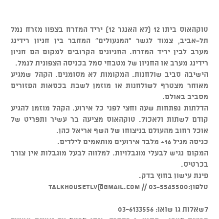
טוקהאוס ביתן 12 (לא האנגר 12) יריד המזרח בצפון מזרח נמל
תל-אביב, צמוד לגשר "המנעולים" המחבר בין חניון רידינג
מערב לבין יריד המזרח. החניונים הקרובים למקום הם חניון
רידינג מערב או החניון של מטבחי סמל בכניסה הצפונית לנמל.
הישיבה סביב שולחנות. המקומות לא מסומנים. הקהל שמגיע
מאוחר מצטרף לשולחנות או מוזמן לשבת בכסאות הפזורים
מסביב באולם.
הדלתות נפתחות שעה וחצי לפני כל אירוע. הקהל מוזמן להגיע
קודם לשתות ולאכול. טוקהאוס מציעה בר עשיר ותפריט של
אוכל רחוב מהעולם בניצוחו של השף אריאל כהן.
כניסה מגיל 16+ מלבד אירועים מותאמים לילדים.
המקום נגיש לבעלי מוגבלויות. למלווה לבעל מוגבלות אין צורך
בכרטיס.
פינת עישון בחוץ בדק.
טלפון:03-5545500 //
talkhousetlv@gmail.com
לשאלות גו שואו: 03-6133556