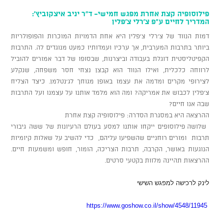
פילוסופיה קצת אחרת מפגש חמישי- ד"ר יניב איצקוביץ':
המדריך לחיים ע"פ צ'רלי צ'פלין
דמות הנווד של צ'רלי צ'פלין היא אחת הדמויות המוכרות והפופולריות
ביותר בתרבות המערבית, אך ערכיו ועמדותיו כמעט מנוגדים לה. התרבות
הקפיטליסטית דוגלת בעבודה וביצרנות, שבסופו של דבר אמורים להוביל
לרווחה כלכלית, ואילו הנווד הוא קבצן נצחי חסר משפחה, שנקלע
לצירופי מקרים ומדמה את עצמו באופן מגוחך לג'נטלמן. כיצד הצליח
צ'פלין לכבוש את אמריקה? ומה הוא מלמד אותנו על עצמנו ועל התרבות
שבה אנו חיים?
ההרצאה היא במסגרת הסדרה: פילוסופיה קצת אחרת
שלושה פילוסופים ייקחו אותנו למסע בעולם הרעיונות של ששה גיבורי
תרבות ומורים רוחניים שהשפיעו עליהם, כדי להשיב על שאלות קיומיות
הנוגעות באושר, הקרבה, תרבות הצריכה, הומור, חופש ומשמעות חיים.
ההרצאות תהיינה מלוות בקטעי סרטים.
לינק לרכישה למפגש השישי
https://www.goshow.co.il/show/4548/11945