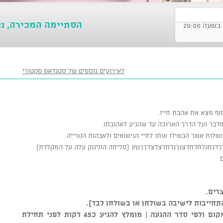
הסתיימה המכירה, נ
לאירועים נוספים של סטנדאפ פקטורי
ושלות אשר הבשילו אותו לחיי הנישואים ולאבהות הטרייה.
דךדגחגלחדחדצגךגדתדצדצדךךגףג (סליחה התינוק עלה על המקלדת)
רים.
התחייבות לישיבה בשולחן או בשולחן לבד).
** סידור הישיבה נקבע על ידי צוות המקום ולפי סדר ההגעה | מומלץ להגיע כ45 דקות לפני תחילת