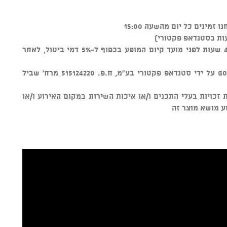
ות בסטנדאפ פקטורי)
ניתן לבטל כרטיסים עד טווח זמן של 48 שעות לפני מועד קיום המופע בכפוף ל-5% דמי ביטול, לאחר
מוצר זה נמכר באמצעות מערכת GOSHOW על ידי סטנדאפ פקטורי בע"מ, ח.פ. 515124220 מרח' שביל
ל שמירת זכויות בעלי התכנים ו/או איכות השירות במקום האירוע ו/או
ע מושא מוצר זה