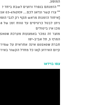
המופע.
** הזמנתם בנפרד ורוצים לשבת ביחד ?
** צרו קשר ונדאג לכם... 03-6762939 אנחנו זמינים כל יום מהשעה 15:00
(איחוד הזמנות מראש תקף רק לגבי הופע
מכן אין ביטולים
המרץ 5, תל אביב-יפו
חברת GOSHOW אינה אחראית ע
קיום האירוע ו/או כל מחדל הקשור באירו
צפו בוידאו