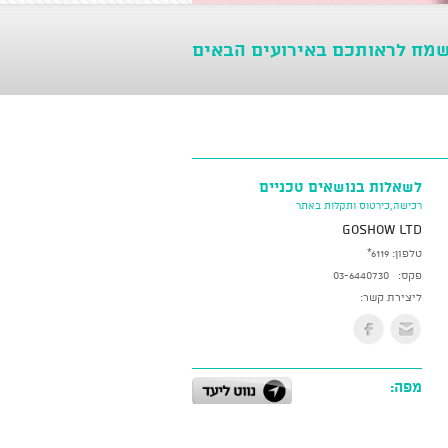
שמח לראותכם באירועים הבאים
לשאלות בנושאים טכניים
רכישה,כירטוס ותקלות באתר
GoShow LTD
טלפון:
*6119
פקס:
03-6440730
ליצירת קשר:
מפה: