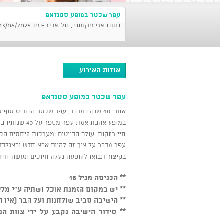
עפר שכטר במופע סטנדאפ
סטנדאפ פקטורי, תל אביב-יפו 13/06/2026 בשעה 20:00
אודות האירוע
עפר שכטר במופע סטנדאפ
אחרי 40 שנה במדבר, עפר שכטר הבנדיט סוף סוף מצא את אהבת חייו.
במופע אהבת אמת עפר מספר על 40 שנותיו במדבר ועל הדרך הארוכה עד שהגיע לאהובתו.
חיי רווקות, עולם הדייטים ומערכות היחסים הכ
עפר מדבר על איך זה להיות אבא חדש ובצגלד
בקיצור תבואו להופעה נעלה חיוכים ונעשה חיים
** הכניסה מגיל 18
** יש במקום הזמנת אוכל ושתיה ע"י מלצ
** הישיבה סביב שולחנות ועל הבר (אין 