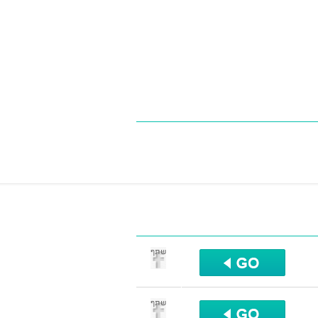
שתף
שתף