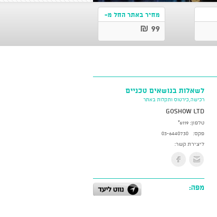
מחיר באתר החל מ-
99 ₪
לשאלות בנושאים טכניים
רכישה,כירטוס ותקלות באתר
GoShow LTD
טלפון:
*6119
פקס:
03-6440730
ליצירת קשר:
מפה: