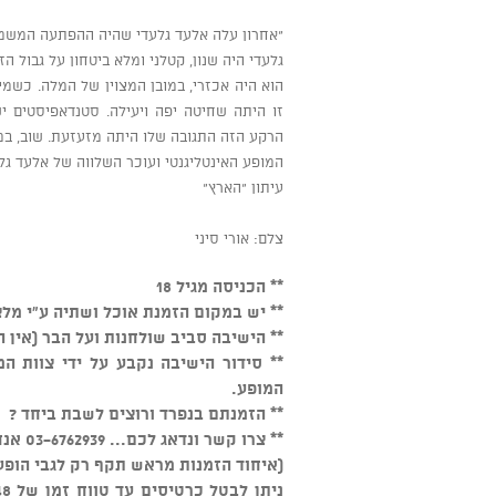
"אחרון עלה אלעד גלעדי שהיה ההפתעה המשמ
גלעדי היה שנון, קטלני ומלא ביטחון על גבול הז
זו היתה שחיטה יפה ויעילה. סטנדאפיסטים יש
הרקע הזה התגובה שלו היתה מזעזעת. שוב, במו
המופע האינטליגנטי ועוכר השלווה של אלעד גל
עיתון "הארץ"
צלם: אורי סיני
** הכניסה מגיל 18
** יש במקום הזמנת אוכל ושתיה ע"י מלצ
** הישיבה סביב שולחנות ועל הבר (אין 
המופע.
** הזמנתם בנפרד ורוצים לשבת ביחד ?
** צרו קשר ונדאג לכם... 03-6762939 אנחנו זמינים כל יום מהשעה 15:00
(איחוד הזמנות מראש תקף רק לגבי הופע