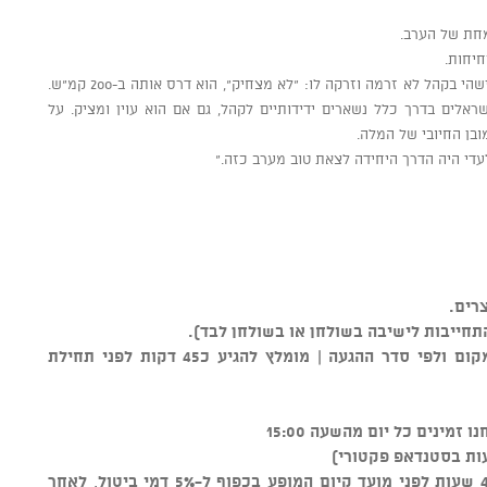
חת של הערב.
חיחות.
הוא היה אכזרי, במובן המצוין של המלה. כשמישהי בקהל לא זרמה וזרקה לו: "לא מצחיק", הוא דרס אותה ב-200 קמ"ש.
ראלים בדרך כלל נשארים ידידותיים לקהל, גם אם הוא עוין ומציק. על
בן החיובי של המלה.
עדי היה הדרך היחידה לצאת טוב מערב כזה."
רים.
התחייבות לישיבה בשולחן או בשולחן לבד).
** סידור הישיבה נקבע על ידי צוות המקום ולפי סדר ההגעה | מומלץ להגיע כ45 דקות לפני תחילת
ות בסטנדאפ פקטורי)
ניתן לבטל כרטיסים עד טווח זמן של 48 שעות לפני מועד קיום המופע בכפוף ל-5% דמי ביטול, לאחר