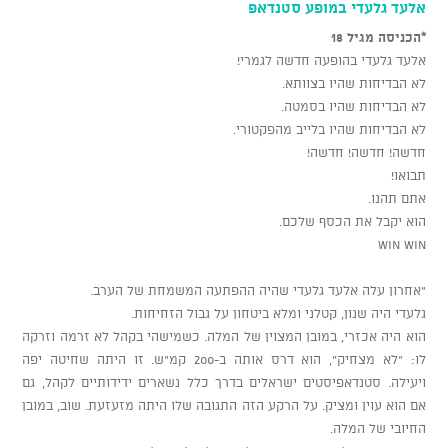
אלעד גלעדי במופע סטנדאפ
*הכניסה מגיל 18
אלעד גלעדי בהופעה חדשה לגמרי!
לא הבדיחות שהיו בצוותא.
לא הבדיחות שהיו בסמטה.
לא הבדיחות שהיו בלייב מהפקטורי.
חדשה! חדשה! חדשה!
תבואו!
אתם תהנו.
הוא יקבל את הכסף שלכם.
Win Win
"אחרון עלה אלעד גלעדי שהיה ההפתעה המשמחת של הערב.
גלעדי היה שנון, קטלני ומלא ביטחון על גבול הזחיחות.
הוא היה אכזרי, במובן המצוין של המלה. כשמישהי בקהל לא זרמה וזרקה
לו: "לא מצחיק", הוא דרס אותה ב-200 קמ"ש. זו היתה שחיטה יפה
ויעילה. סטנדאפיסטים ישראלים בדרך כלל נשארים ידידותיים לקהל, גם
אם הוא עוין ומציק. על הרקע הזה התגובה שלו היתה מזעזעת. שוב, במובן
החיובי של המלה.