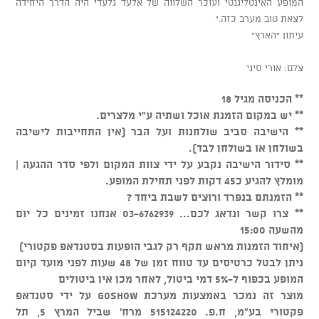
המופע האינטליגנטי ועוכר השלווה של אלעד גלעדי היה הדרך היחידה
לצאת טוב מערב כזה."
עיתון "הארץ"
צלם: אורי סיני
** הכניסה מגיל 18
** יש במקום הזמנת אוכל ושתיה ע"י מלצרים.
** הישיבה סביב שולחנות ועל הבר (אין התחייבות לישיבה
בשולחן או בשולחן לבד).
** סידור הישיבה נקבע על ידי צוות המקום ולפי סדר ההגעה |
מומלץ להגיע כ45 דקות לפני תחילת המופע.
** הזמנתם בנפרד ורוצים לשבת ביחד ?
** צרו קשר ונדאג לכם... 03-6762939 אנחנו זמינים כל יום
מהשעה 15:00
(איחוד הזמנות מראש תקף רק לגבי הופעות בסטנדאפ פקטורי)
ניתן לבטל כרטיסים עד טווח זמן של 48 שעות לפני מועד קיום
המופע בכפוף ל-5% דמי ביטול, לאחר מכן אין ביטולים
מוצר זה נמכר באמצעות מערכת GOSHOW על ידי סטנדאפ
פקטורי בע"מ, ח.פ. 515124220 מרח' שביל המרץ 5, תל