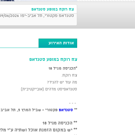
צח רוקח במופע סטנדאפ
סטנדאפ פקטורי, תל אביב-יפו 09/06/2026 בשעה 21:30
אודות האירוע
צח רוקח במופע סטנדאפ
*הכניסה מגיל 18
צח רוקח.
מה עוד יש להגיד?
סטנדאפיסט מדהים (אובייקטיבית)
- - -
**
סטנדאפ
פקטורי - שביל המרץ 5, תל אביב // חניה חופשית בצמוד למקום
** הכניסה מגיל 18
** יש במקום הזמנת אוכל ושתיה ע"י מלצ