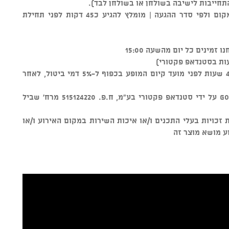
התחייבות לישיבה בשולחן או בשולחן לבד).
** סידור הישיבה נקבע על ידי צוות המקום ולפי סדר ההגעה | מומלץ להגיע כ45 דקות לפני תחילת
ות בסטנדאפ פקטורי)
ניתן לבטל כרטיסים עד טווח זמן של 48 שעות לפני מועד קיום המופע בכפוף ל-5% דמי ביטול, לאחר
מוצר זה נמכר באמצעות מערכת GOSHOW על ידי סטנדאפ פקטורי בע"מ, ח.פ. 515124220 מרח' שביל
ל שמירת זכויות בעלי התכנים ו/או איכות השירות במקום האירוע ו/או
ע מושא מוצר זה