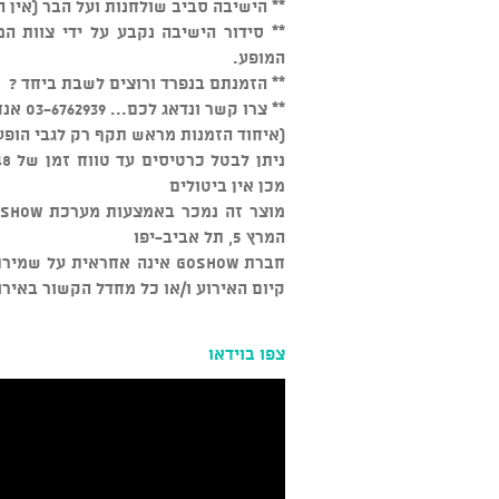
** הישיבה סביב שולחנות ועל הבר (אין 
המופע.
** הזמנתם בנפרד ורוצים לשבת ביחד ?
** צרו קשר ונדאג לכם... 03-6762939 אנחנו זמינים כל יום מהשעה 15:00
(איחוד הזמנות מראש תקף רק לגבי הופע
מכן אין ביטולים
המרץ 5, תל אביב-יפו
חברת GOSHOW אינה אחראית ע
קיום האירוע ו/או כל מחדל הקשור באירו
צפו בוידאו