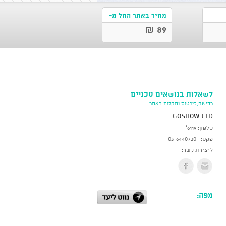
מחיר באתר החל מ-
89 ₪
לשאלות בנושאים טכניים
רכישה,כירטוס ותקלות באתר
GoShow LTD
טלפון:
*6119
פקס:
03-6440730
ליצירת קשר:
מפה: