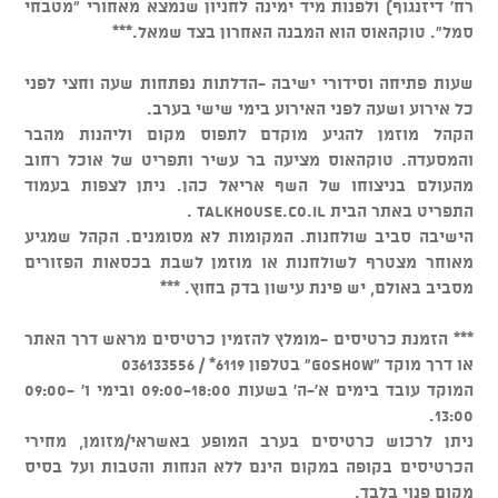
רח' דיזנגוף) ולפנות מיד ימינה לחניון שנמצא מאחורי "מטבחי
סמל". טוקהאוס הוא המבנה האחרון בצד שמאל.***
שעות פתיחה וסידורי ישיבה -הדלתות נפתחות שעה וחצי לפני
כל אירוע ושעה לפני האירוע בימי שישי בערב.
הקהל מוזמן להגיע מוקדם לתפוס מקום וליהנות מהבר
והמסעדה. טוקהאוס מציעה בר עשיר ותפריט של אוכל רחוב
מהעולם בניצוחו של השף אריאל כהן. ניתן לצפות בעמוד
התפריט באתר הבית talkhouse.co.il .
הישיבה סביב שולחנות. המקומות לא מסומנים. הקהל שמגיע
מאוחר מצטרף לשולחנות או מוזמן לשבת בכסאות הפזורים
מסביב באולם, יש פינת עישון בדק בחוץ. ***
*** הזמנת כרטיסים -מומלץ להזמין כרטיסים מראש דרך האתר
או דרך מוקד "GOSHOW" בטלפון 6119* / 036133556
המוקד עובד בימים א'-ה' בשעות 09:00-18:00 ובימי ו' 09:00-
13:00.
ניתן לרכוש כרטיסים בערב המופע באשראי/מזומן, מחירי
הכרטיסים בקופה במקום הינם ללא הנחות והטבות ועל בסיס
מקום פנוי בלבד.