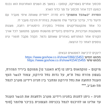
סכסוך אחרים באפריקה, קוסובו - במשך 25 השנים האחרונות הוא נכנס
כמעט לכל אזור סכסוך על פני כדור הארץ.
הסדרה "כשהכל מתפרק"
היא סדרה ייחודית שאותה איתי מעביר עם
תיעוד נדיר, עדכני ובלעדי שלו מהשטח, במזה"ת והרבה מעבר לו.
כל אחד מהקונפליקטים מתחיל בסקירה היסטורית רחבה, מצגות
מושקעות ועדכניות, צילומים בלעדיים מהשטח ומעקב מתמשך לכל אורך
הקורס אחר המתרחש באזורים שאותם נלמד. הקהל מקבל חומרי עיון
נוספים לאחר כל הרצאה.
לינקים לרכישה למפגשים הבאים:
מפגש חמישי
https://www.goshow.co.il/show/3366/15453
מפגש שישי
https://www.goshow.co.il/show/4154/15455
מיקום - טוקהאוס ביתן 12 (לא האנגר 12) ממוקם ביריד המזרח,
בצפון מזרח נמל ת"א, על גדות נחל הירקון, צמוד לגשר העץ
העגול החוצה את נחל הירקון ומחבר בין חניון רידינג מערב לנמל
תל-אביב.***
חניה - ניתן לחנות בחניון רידינג מערב ולחצות את הגשר העגול
עד אלינו או להיכנס לנמל בכניסה הצפונית בכיכר פלומר (סוף