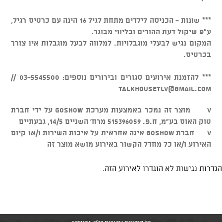
*** שונות - הכניסה לילדים מתחת לגיל 16 הינה עם כרטיס רגיל,
ע"פ שיקול דעת ההורים ובליווי מבוגר.
המקום נגיש לבעלי מוגבלויות. למלווה לבעל מוגבלות אין צורך
בכרטיס.
*** להזמנת אירועים סגורים ובירורים נוספים: 03-5545500 //
talkhousetlv@gmail.com
v מוצר זה נמכר באמצעות מערכת GOSHOW על ידי חברת
טוק האוס בע"מ, ח.פ. 515396059 מרח' השניים 14/5, גבעתיים
v חברת GOSHOW אינה אחראית על איכות השירות ו/או קיום
האירוע ו/או כל מחדל הקשור באירוע מושא מוצר זה
הגדרות נגישות לא הוגדרו לאירוע הזה.
כל הזכויות שמורות GoShow 2013