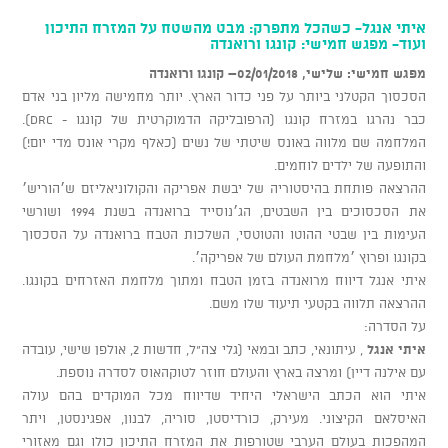
איתי אנגל- כשהכל מתפרק: מבט מהשטח על המזרח התיכון
ועוד- מפגש חמישי: קונגו ורואנדה
מפגש חמישי: שלישי, 02/01/2018– קונגו ורואנדה
הסכסוך הקטלני ביותר על פני כדור הארץ. יותר מחמישה מליון בני אדם
כבר נהרגו במזרח קונגו (הרפובליקה הדמוקרטית של קונגו - DRC).
המלחמה שם מלווה באונס שיטתי של נשים (כאלף מקרי אונס מדי יום!)
והתופעה של ילדים לוחמים.
ההרצאה פותחת בהיסטוריה של יבשת אפריקה והקולוניאליזם ש׳הוריש׳
את הסכסוכים בין השבטים, הג׳נוסייד ברואנדה בשנת 1994 ושורשי
העימות בין שבטי ההוטו והטוטסי, השלכות הטבח ברואנדה על הסכסוך
בקונגו ופרוץ ׳מלחמת העולם של אפריקה׳.
איתי אנגל דיווח מרואנדה בזמן הטבח ומתוך מלחמת האזרחים בקונגו.
ההרצאה תלווה בקטעי תיעוד שלו משם.
על הסדרה:
איתי אנגל
, עיתונאי, כתב ובמאי (גלי צה"ל, חדשות 2, אולפן שישי, עובדה
עם אילנה דיין) ומרצה בארץ והעולם חוזר לטוקהאוס לסדרה נוספת.
איתי הוא הכתב הישראלי היחיד שדיווח מכל המוקדים בהם עולה
האיסלאם הקיצוני. מעירק, כורדיסטן, סוריה, לבנון, אפגינסטן, ויתר
המהפכות בעולם הערבי שטורפות את המזרח התיכון כולו וגם מאזורי