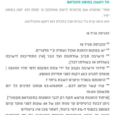
טל ראשון במופע סטנדאפ
אחרי שהוציא 200 סרטונים לרשת שמותכם 12 תפסו הוא יוצא במופע
יחיד.
הוא נראה ערס בלי בגרות אבל בתכלס הוא דווקא אינטיליגנט.
הכניסה מגיל 18
** הכניסה מגיל 18
** יש במקום הזמנת אוכל ושתיה ע"י מלצרים.
** הישיבה סביב שולחנות ועל הבר (אין התחייבות לישיבה
בשולחן או בשולחן לבד).
** סידור הישיבה נקבע על ידי צוות המקום ולפי סדר ההגעה |
מומלץ להגיע כ45 דקות לפני תחילת המופע.
** הזמנתם בנפרד ורוצים לשבת ביחד ?
** צרו קשר ונדאג לכם... 03-6762939 אנחנו זמינים כל יום
מהשעה 15:00
(איחוד הזמנות מראש תקף רק לגבי הופעות בסטנדאפ פקטורי)
ניתן לבטל כרטיסים עד טווח זמן של 48 שעות לפני מועד קיום
המופע בכפוף ל-5% דמי ביטול, לאחר מכן אין ביטולים