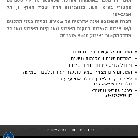
מוצר זה נמכר באמצעות מערכת GOSHOW על ידי סטנדאפ
פקטורי בע"מ, ח.פ. 515124220 מרח' שביל המרץ 5, תל
אביב-יפו
חברת GOSHOW אינה אחראית על שמירת זכויות בעלי התכנים
ו/או איכות השירות במקום האירוע ו/או קיום האירוע ו/או כל
מחדל הקשור באירוע מושא מוצר זה
המתחם מציע שירותים נגישים
במתחם ישנם 4 מקומות נגישים
ניתן להכניס למתחם חיית שירות
המתחם אינו מצוייד במערכת עזר ייעודית לכבדי שמיעה
ליצירת קשר לצורך קבלת אמצעי עזר:
טלפונית 03-6762939
פרטי אחראי נגישות:
חן 03-6762939
כל הזכויות שמורות GoShow 2013