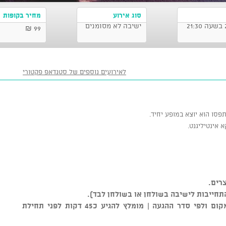
סוג אירוע
מחיר בקופות
ישיבה לא מסומנים
99 ₪
לאירועים נוספים של סטנדאפ פקטורי
 אינטיליגנט.
רים.
התחייבות לישיבה בשולחן או בשולחן לבד).
** סידור הישיבה נקבע על ידי צוות המקום ולפי סדר ההגעה | מומלץ להגיע כ45 דקות לפני תחילת