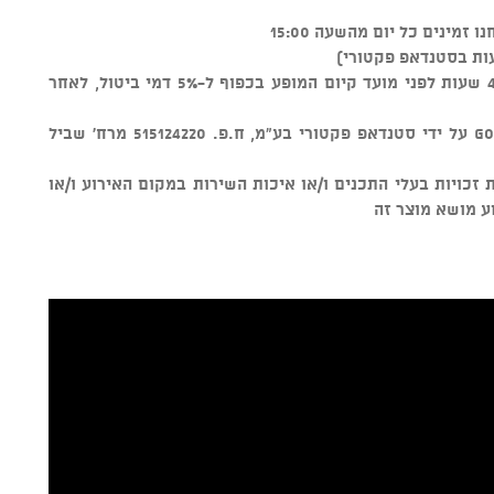
ות בסטנדאפ פקטורי)
ניתן לבטל כרטיסים עד טווח זמן של 48 שעות לפני מועד קיום המופע בכפוף ל-5% דמי ביטול, לאחר
מוצר זה נמכר באמצעות מערכת GOSHOW על ידי סטנדאפ פקטורי בע"מ, ח.פ. 515124220 מרח' שביל
ל שמירת זכויות בעלי התכנים ו/או איכות השירות במקום האירוע ו/או
ע מושא מוצר זה