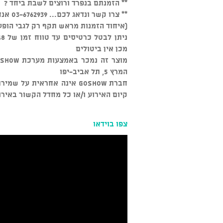
** הזמנתם בנפרד ורוצים לשבת ביחד ?
** צרו קשר ונדאג לכם... 03-6762939 אנחנו זמינים כל יום מהשעה 15:00
(איחוד הזמנות מראש תקף רק לגבי הופע
מכן אין ביטולים
המרץ 5, תל אביב-יפו
חברת GOSHOW אינה אחראית ע
קיום האירוע ו/או כל מחדל הקשור באירו
צפו בוידאו