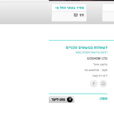
מחיר באתר החל מ-
99 ₪
לשאלות בנושאים טכניים
רכישה,כירטוס ותקלות באתר
GoShow LTD
טלפון:
*6119
פקס:
03-6440730
ליצירת קשר:
מפה: