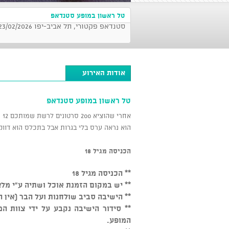
טל ראשון במופע סטנדאפ
סטנדאפ פקטורי, תל אביב-יפו 23/02/2026 בשעה 21:30
אודות האירוע
טל ראשון במופע סטנדאפ
אחרי שהוציא 200 סרטונים לרשת שמותכם 12 תפסו הוא יוצא במופע יחיד.
הוא נראה ערס בלי בגרות אבל בתכלס הוא דווקא
הכניסה מגיל 18
** הכניסה מגיל 18
** יש במקום הזמנת אוכל ושתיה ע"י מלצ
** הישיבה סביב שולחנות ועל הבר (אין 
המופע.