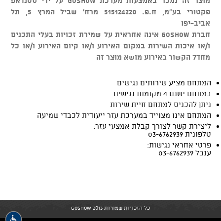
מוצר זה נמכר באמצעות מערכת GOSHOW על ידי סטנדאפ
פקטורי בע"מ, ח.פ. 515124220 מרח' שביל המרץ 5, תל
אביב-יפו
חברת GOSHOW אינה אחראית על שמירת זכויות בעלי התכנים
ו/או איכות השירות במקום האירוע ו/או קיום האירוע ו/או כל
מחדל הקשור באירוע מושא מוצר זה
המתחם מציע שירותים נגישים
במתחם ישנם 4 מקומות נגישים
ניתן להכניס למתחם חיית שירות
המתחם אינו מצוייד במערכת עזר ייעודית לכבדי שמיעה
ליצירת קשר לצורך קבלת אמצעי עזר:
טלפונית 03-6762939
פרטי אחראי נגישות:
ענבל 03-6762939
כל הזכויות שמורות GoShow 2013