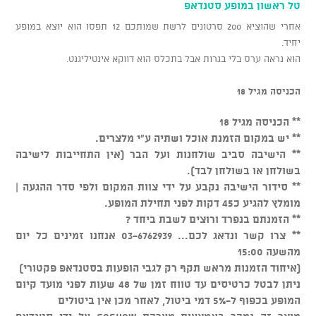
טל ראשון במופע סטנדאפ
אחרי שהוציא 200 סרטונים לרשת שמותכם 12 תפסו הוא יוצא במופע
יחיד.
הוא נראה ערס בלי בגרות אבל בתכלס הוא דווקא אינטיליגנט.
הכניסה מגיל 18
** הכניסה מגיל 18
** יש במקום הזמנת אוכל ושתיה ע"י מלצרים.
** הישיבה סביב שולחנות ועל הבר (אין התחייבות לישיבה
בשולחן או בשולחן לבד).
** סידור הישיבה נקבע על ידי צוות המקום ולפי סדר ההגעה |
מומלץ להגיע כ45 דקות לפני תחילת המופע.
** הזמנתם בנפרד ורוצים לשבת ביחד ?
** צרו קשר ונדאג לכם... 03-6762939 אנחנו זמינים כל יום
מהשעה 15:00
(איחוד הזמנות מראש תקף רק לגבי הופעות בסטנדאפ פקטורי)
ניתן לבטל כרטיסים עד טווח זמן של 48 שעות לפני מועד קיום
המופע בכפוף ל-5% דמי ביטול, לאחר מכן אין ביטולים