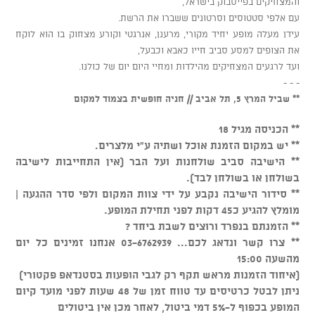
והמצחיקים בפייסבוק בישראל,
עם אלפי סטטוסים וסרטונים ששברו את הרשת.
עידן מעלה מופע יחיד מקורי, מרענן, אנרגטי וקורע מצחוק בו הוא לוקח
את הצופים למסע סביב חייו כאבא וכבעל,
ועד לרגעים המצחיקים מהילדות ומחיי היום יום של כולנו.
- - -
** שביל המרץ 5, תל אביב // חניה חופשית בצמוד למקום
** הכניסה מגיל 18
** יש במקום הזמנת אוכל ושתיה ע"י מלצרים.
** הישיבה סביב שולחנות ועל הבר (אין התחייבות לישיבה
בשולחן או בשולחן לבד).
** סידור הישיבה נקבע על ידי צוות המקום ולפי סדר ההגעה |
מומלץ להגיע כ45 דקות לפני תחילת המופע.
** הזמנתם בנפרד ורוצים לשבת ביחד ?
** צרו קשר ונדאג לכם... 03-6762939 אנחנו זמינים כל יום
מהשעה 15:00
(איחוד הזמנות מראש תקף רק לגבי הופעות בסטנדאפ פקטורי)
ניתן לבטל כרטיסים עד טווח זמן של 48 שעות לפני מועד קיום
המופע בכפוף ל-5% דמי ביטול, לאחר מכן אין ביטולים