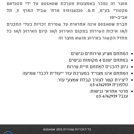
מוצר זה נמכר באמצעות מערכת GOSHOW על ידי סטנדאפ
פקטורי בע"מ, ח.פ. 515124220 מרח' שביל המרץ 5, תל
אביב-יפו
חברת GOSHOW אינה אחראית על שמירת זכויות בעלי התכנים
ו/או איכות השירות במקום האירוע ו/או קיום האירוע ו/או כל
מחדל הקשור באירוע מושא מוצר זה
המתחם מציע שירותים נגישים
במתחם ישנם 4 מקומות נגישים
ניתן להכניס למתחם חיית שירות
המתחם אינו מצוייד במערכת עזר ייעודית לכבדי שמיעה
ליצירת קשר לצורך קבלת אמצעי עזר:
טלפונית 03-6762939
פרטי אחראי נגישות:
ענבל 03-6762939
כל הזכויות שמורות GoShow 2013