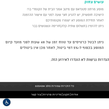
עושים צחוק
מופע מרתון סטנדאפ עם מיטב אמני הבית של הקומדי בר!
הישיבה חופשית, יש להגיע חצי שעה לפני עם אישור ההזמנה
לאחר תחילת המופע לא ישמרו מקומותיכם
ניתן להזמין בתשלום שתיה קלה\חריפה ונשנושים בבר
ניתן לבטל כרטיסים עד טווח זמן של 48 שעות לפני מועד קיום
המופע בכפוף ל-5% דמי ביטול, לאחר מכן אין ביטולים
הגדרות נגישות לא הוגדרו לאירוע הזה.
כל הזכויות שמורות GoShow 2013
אודות
תקנון
מדיניות פרטיות
צור קשר