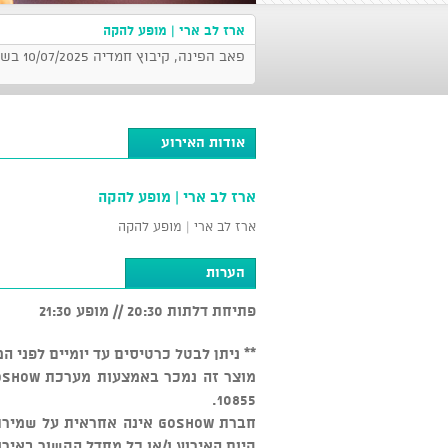
ארז לב ארי | מופע להקה
פאב הפינה, קיבוץ חמדיה 10/07/2025 בשעה 21:30
אודות האירוע
ארז לב ארי | מופע להקה
ארז לב ארי | מופע להקה
הערות
פתיחת דלתות 20:30 // מופע 21:30
** ניתן לבטל כרטיסים עד יומיים לפני המופע בכפוף ל-5% דמי ביטול
10855.
חברת GOSHOW אינה אחראית ע
קיום האירוע ו/או כל מחדל הקשור באירו