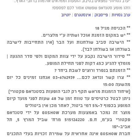
"ערב גסויות" נמצאים בסיבוב הופעות וממלאים אולמות ברחבי הארץ..
וזהו מופע סטנדאפ שפשוט אסור לכם לפספס!
ערב גסויות
|
פייסבוק
|
אינסטגרם
|
יוטיוב
** הכניסה מגיל 18
** יש במקום הזמנת אוכל ושתיה ע"י מלצרים.
** הישיבה סביב שולחנות ועל הבר (אין התחייבות לישיבה
בשולחן או בשולחן לבד).
** סידור הישיבה נקבע על ידי צוות המקום ולפי סדר ההגעה |
מומלץ להגיע כ45 דקות לפני תחילת המופע.
** הזמנתם בנפרד ורוצים לשבת ביחד ?
** צרו קשר ונדאג לכם... 03-6762939 אנחנו זמינים כל יום
מהשעה 15:00
(איחוד הזמנות מראש תקף רק לגבי הופעות בסטנדאפ פקטורי)
ניתן לבטל כרטיסים עד טווח זמן של 48 שעות לפני מועד קיום
המופע בכפוף ל-5% דמי ביטול, לאחר מכן אין ביטולים
מוצר זה נמכר באמצעות מערכת GOSHOW על ידי סטנדאפ
פקטורי בע"מ, ח.פ. 515124220 מרח' שביל המרץ 5, תל
אביב-יפו
חברת GOSHOW אינה אחראית על שמירת זכויות בעלי התכנים