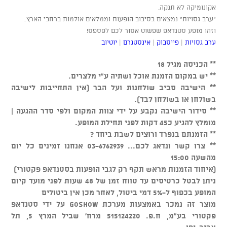
אקונומיקה לא תנקה.
"ערב גסויות" נמצאים בסיבוב הופעות וממלאים אולמות ברחבי הארץ..
וזהו מופע סטנדאפ שפשוט אסור לכם לפספס!
ערב גסויות
|
פייסבוק
|
אינסטגרם
|
יוטיוב
** הכניסה מגיל 18
** יש במקום הזמנת אוכל ושתיה ע"י מלצרים.
** הישיבה סביב שולחנות ועל הבר (אין התחייבות לישיבה
בשולחן או בשולחן לבד).
** סידור הישיבה נקבע על ידי צוות המקום ולפי סדר ההגעה |
מומלץ להגיע כ45 דקות לפני תחילת המופע.
** הזמנתם בנפרד ורוצים לשבת ביחד ?
** צרו קשר ונדאג לכם... 03-6762939 אנחנו זמינים כל יום
מהשעה 15:00
(איחוד הזמנות מראש תקף רק לגבי הופעות בסטנדאפ פקטורי)
ניתן לבטל כרטיסים עד טווח זמן של 48 שעות לפני מועד קיום
המופע בכפוף ל-5% דמי ביטול, לאחר מכן אין ביטולים
מוצר זה נמכר באמצעות מערכת GOSHOW על ידי סטנדאפ
פקטורי בע"מ, ח.פ. 515124220 מרח' שביל המרץ 5, תל