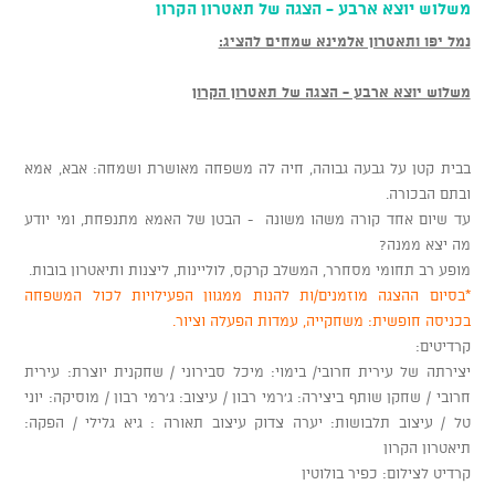
משלוש יוצא ארבע - הצגה של תאטרון הקרון
נמל יפו ותאטרון אלמינא שמחים להציג:
משלוש יוצא ארבע - הצגה של תאטרון הקרון
בבית קטן על גבעה גבוהה, חיה לה משפחה מאושרת ושמחה: אבא, אמא
ובתם הבכורה.
עד שיום אחד קורה משהו משונה - הבטן של האמא מתנפחת, ומי יודע
מה יצא ממנה?
מופע רב תחומי מסחרר, המשלב קרקס, לוליינות, ליצנות ותיאטרון בובות.
*בסיום ההצגה מוזמנים/ות להנות ממגוון הפעילויות לכול המשפחה
בכניסה חופשית: משחקייה, עמדות הפעלה וציור.
קרדיטים:
יצירתה של עירית חרובי/ בימוי: מיכל סבירוני / שחקנית יוצרת: עירית
חרובי / שחקן שותף ביצירה: ג'רמי רבון / עיצוב: ג'רמי רבון / מוסיקה: יוני
טל / עיצוב תלבושות: יערה צדוק עיצוב תאורה : גיא גלילי / הפקה:
תיאטרון הקרון
קרדיט לצילום: כפיר בולוטין