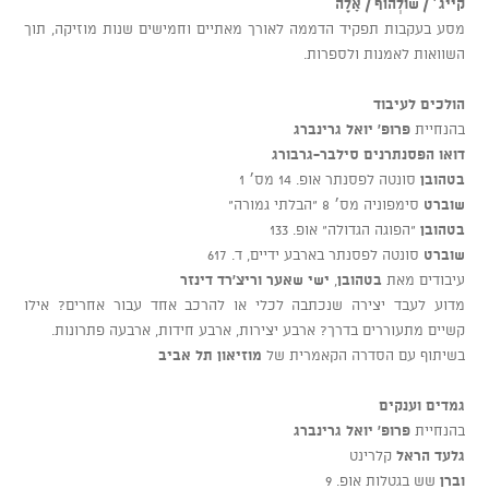
קייג׳ / שולְהוֹף / אָלֶה
מסע בעקבות תפקיד הדממה לאורך מאתיים וחמישים שנות מוזיקה, תוך
השוואות לאמנות ולספרות.
הולכים לעיבוד
בהנחיית
פרופ' יואל גרינברג
דואו הפסנתרנים סילבר-גרבורג
בטהובן
סונטה לפסנתר אופ. 14 מס׳ 1
שוברט
סימפוניה מס׳ 8 “הבלתי גמורה”
בטהובן
“הפוגה הגדולה” אופ. 133
שוברט
סונטה לפסנתר בארבע ידיים, ד. 617
עיבודים מאת
בטהובן
,
ישי שאער
וריצ’רד דינזר
מדוע לעבד יצירה שנכתבה לכלי או להרכב אחד עבור אחרים? אילו
קשיים מתעוררים בדרך? ארבע יצירות, ארבע חידות, ארבעה פתרונות.
בשיתוף עם הסדרה הקאמרית של
מוזיאון תל אביב
גמדים וענקים
בהנחיית
פרופ' יואל גרינברג
גלעד הראל
קלרינט
וברן
שש בגטלות אופ. 9