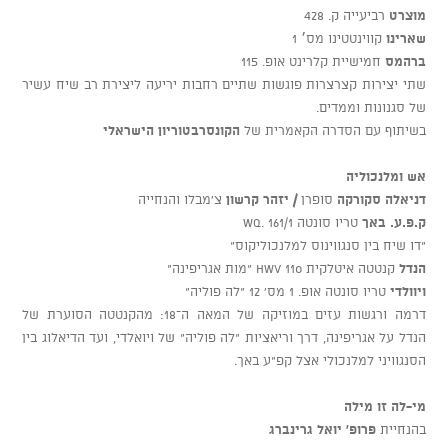
מוצרט
רביעייה ק. 428
שארינו
קווינטטינו מס׳ 1
ברהמס
חמישיית קלרינט אופ. 115
שתי יצירות קצרצרות פוגשות שתיים רחבות יריעה ליצירת רב שיח עשיר
של סגנונות וממדים.
בשיתוף עם הסדרה הקאמרית של
הקונסרבטוריון הישראלי
אש ומלנכוליה
דניאלה סקורקה
סופרן
/ יזהר קרשון
צ’מבלו והנחייה
ק.פ.ע. באך
טריו סונטה Wq. 161/1
“דו שיח בין סנגווינוס למלנכוליקוס”
הנדל
קנטטה איטלקית HWV 110 “מות אגריפינה”
ויוולדי
טריו סונטה אופ. 1 מס' 12 “לה פוליה”
דרמה ורגשות עזים במוזיקה של המאה ה־18: מהקנטטה הסוערת של
הנדל על אגריפינה, דרך וריאציות “לה פוליה” של ויואלדי, ועד הדיאלוג בין
הסנגוויני למלנכולי אצל קפ”ע באך.
מי-לה זו מילה
בהנחיית
פרופ' יואל גרינברג