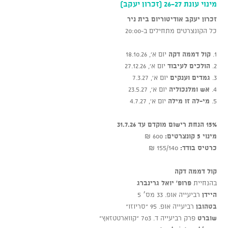
מינוי עונת 26-27 (זכרון יעקב)
זכרון יעקב
אודיטוריום בית ניר
כל הקונצרטים מתחילים ב-20:00
1.
קול דממה דקה
יום א', 18.10.26
2.
הולכים לעיבוד
יום א’, 27.12.26
3.
גמדים וענקים
יום א', 7.3.27
4.
אש ומלנכוליה
יום א', 23.5.27
5.
מי-לה זו מילה
יום א', 4.7.27
15% הנחת רישום מוקדם עד 31.7.26
מינוי 5 קונצרטים:
600 ₪
כרטיס בודד:
155/140 ₪
קול דממה דקה
בהנחיית
פרופ' יואל גרינברג
היידן
רביעייה אופ. 33 מס׳ 5
בטהובן
רביעייה אופ. 95 “סריוזו”
שוברט
פרק רביעייה ד. 703 “קווארטטזאץ”