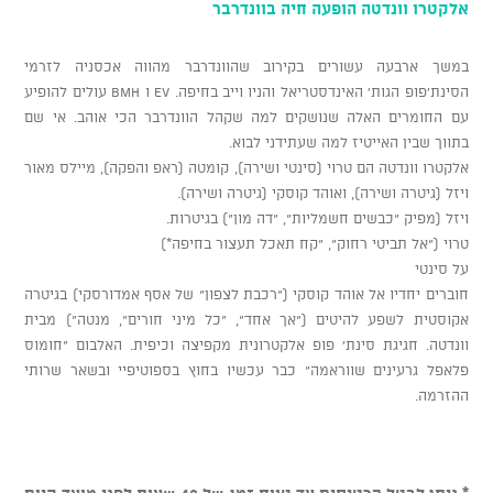
אלקטרו וונדטה הופעה חיה בוונדרבר
במשך ארבעה עשורים בקירוב שהוונדרבר מהווה אכסניה לזרמי
הסינת'פופ הגות' האינדסטריאל והניו וייב בחיפה. EV ו BMH עולים להופיע
עם החומרים האלה שנושקים למה שקהל הוונדרבר הכי אוהב. אי שם
בתווך שבין האייטיז למה שעתידני לבוא.
אלקטרו וונדטה הם טרוי (סינטי ושירה), קומטה (ראפ והפקה), מיילס מאור
ויזל (גיטרה ושירה), ואוהד קוסקי (גיטרה ושירה).
ויזל (מפיק "כבשים חשמליות", "דה מון") בגיטרות.
טרוי ("אל תביטי רחוק", "קח תאכל תעצור בחיפה*)
על סינטי
חוברים יחדיו אל אוהד קוסקי ("רכבת לצפון" של אסף אמדורסקי) בגיטרה
אקוסטית לשפע להיטים ("אך אחד", "כל מיני חורים", מנטה") מבית
וונדטה. חגיגת סינת' פופ אלקטרונית מקפיצה וכיפית. האלבום "חומוס
פלאפל גרעינים שווראמה" כבר עכשיו בחוץ בספוטיפיי ובשאר שרותי
ההזרמה.